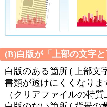
(B)白版が「上部の文字
白版のある箇所 ( 上部文
書類が透けにくくなりま
（クリアファイルの特質
白版のない箇所 ( 背景の