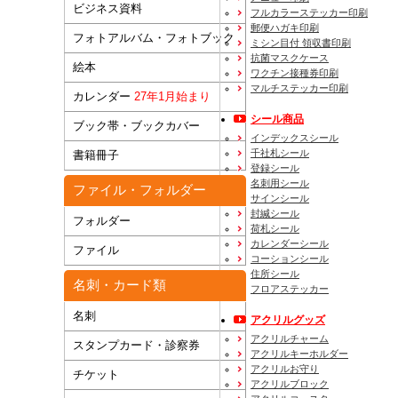
ビジネス資料
フルカラーステッカー印刷
郵便ハガキ印刷
フォトアルバム・フォトブック
ミシン目付 領収書印刷
抗菌マスクケース
絵本
ワクチン接種券印刷
マルチステッカー印刷
カレンダー
27年1月始まり
シール商品
ブック帯・ブックカバー
インデックスシール
千社札シール
書籍冊子
登録シール
名刺用シール
ファイル・フォルダー
サインシール
封緘シール
フォルダー
荷札シール
カレンダーシール
ファイル
コーションシール
住所シール
名刺・カード類
フロアステッカー
名刺
アクリルグッズ
アクリルチャーム
スタンプカード・診察券
アクリルキーホルダー
アクリルお守り
チケット
アクリルブロック