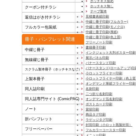
ホッチキス留め
ホッチキス無し
クーポン付チラシ
テープ製本
見積書表紙印刷
返信はがき付チラシ
中綴じ冊子印刷(フルカラー)
フルカラー包装紙
中綴じ冊子印刷(モノクロ)
中綴じ冊子印刷(厚紙)
中綴じ冊子印刷(色上質)
冊子・パンフレット関連
フリーノート印刷
書籍冊子印刷
中綴じ冊子
インクジェット大判ポスター印刷
展示パネル印刷
無線綴じ冊子
バナースタンド印刷
バナースタンド(ロールアップ)印
スクラム製本冊子（ホッチキスなし）
小ロットフライヤー印刷
上製本冊子
小ロットフライヤー印刷（色上質
オンデマンド厚紙フライヤー印刷
同人誌印刷
名刺印刷
二つ折り名刺印刷
同人誌専門サイト (ComicPAC)
オンデマンド箔名刺印刷
ポストカード印刷
ノート
賞状印刷
商品タグ印刷
折パンフレット
ラゲッジタグ印刷
封筒印刷
（小ロット既製封筒）
フリーペーパー
フルカラーコースター印刷
メニュー印刷