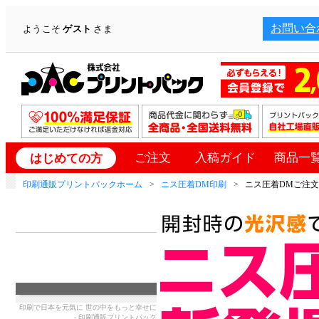
お問い合
ようこそ
ゲスト
さま
ご注文
入稿ガイド
商品一
はじめての方
印刷通販プリントパックホーム
ニス圧着DM印刷
ニス圧着DMご注
印刷で日本を元気に 世の中をもっと幸せに
- 印刷通販プリントパック