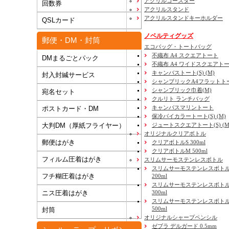
アクリルコースター
回数券
アクリルスタンド
アクリルスタンドキーホルダー
QSLカード
ノベルティグッズ
郵便・DM・封筒
エコバッグ・トートバッグ
不織布 A4 スクエアトート
DMまるごとパック
不織布 A4 ワイドスクエアト
キャンバストート(S) (M)
封入封緘サービス
シャンブリックA4フラットト
シャンブリック巾着(M)
宛名セット
クルリト ランチバッグ
キャンバスマリントート
ポストカード・DM
保冷バイカラートート(S) (M)
大判DM（厚紙フライヤー）
ジュートスクエアトート(S) (M) 
オリジナルクリアボトル
郵便はがき
クリアボトルS 300ml
クリアボトルM 500ml
フィルム圧着はがき
スリムサーモステンレスボトル
スリムサーモステンレスボトル
フチ糊圧着はがき
200ml
スリムサーモステンレスボト
ニス圧着はがき
300ml
スリムサーモステンレスボトル
500ml
封筒
オリジナルシャープペンシル
ゼブラ デルガード 0.5mm