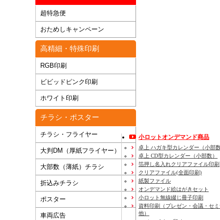
超特急便
おためしキャンペーン
高精細・特殊印刷
RGB印刷
ビビッドピンク印刷
ホワイト印刷
チラシ・ポスター
チラシ・フライヤー
小ロットオンデマンド商品
卓上 ハガキ型カレンダー（小部
大判DM（厚紙フライヤー）
卓上 CD型カレンダー（小部数）
箔押し名入れクリアファイル印刷
大部数（薄紙）チラシ
クリアファイル(全面印刷)
紙製ファイル
折込みチラシ
オンデマンド絵はがきセット
小ロット無線綴じ冊子印刷
ポスター
資料印刷
（プレゼン・会議・セミ
他）
車両広告