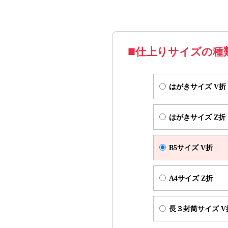
※お手元に届いた方が開きやす
※ご郵送を前提として制作され
「宛名面」となるようにデー
仕上りサイズの種
はがきサイズ V折
仕上
はがきサイズ V折
はがきサイズ Z折
B5サイズ V折
A4サイズ Z折
長３封筒サイズ V