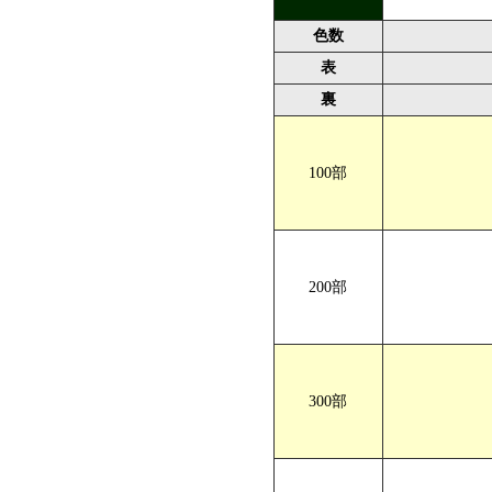
色数
表
裏
100部
A5サイズ V折
仕上がり
200部
300部