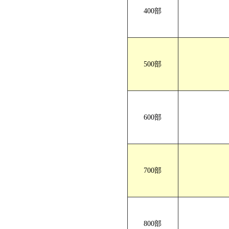
400部
A4サイズ Z折
仕上がりサイ
500部
600部
700部
800部