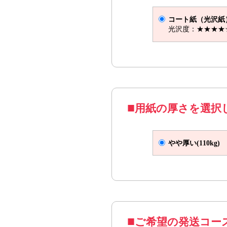
はがきサイズ Z折
仕上
コート紙（光沢紙
光沢度：★★★★
用紙の厚さを選択
やや厚い(110kg)
A4サイズ V折
ご希望の発送コー
仕上がり