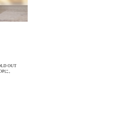
D OUT
OPに。