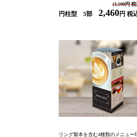
(3,100円 
2,460
円柱型 5部
円 税
リング製本を含む4種類のメニュー印