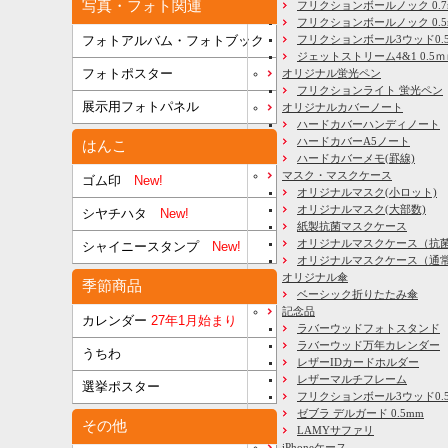
写真・フォト関連
フリクションボールノック 0.7
フリクションボールノック 0.5
フリクションボール3ウッド0.
フォトアルバム・フォトブック
ジェットストリーム4&1 0.5
フォトポスター
オリジナル蛍光ペン
フリクションライト 蛍光ペン
展示用フォトパネル
オリジナルカバーノート
ハードカバーハンディノート
ハードカバーA5ノート
はんこ
ハードカバーメモ(罫線)
マスク・マスクケース
ゴム印
New!
オリジナルマスク(小ロット)
オリジナルマスク(大部数)
シヤチハタ
New!
紙製抗菌マスクケース
オリジナルマスクケース（抗
シャイニースタンプ
New!
オリジナルマスクケース（通
オリジナル傘
季節商品
ベーシック折りたたみ傘
記念品
カレンダー
27年1月始まり
ラバーウッドフォトスタンド
ラバーウッド万年カレンダー
うちわ
レザーIDカードホルダー
レザーマルチフレーム
選挙ポスター
フリクションボール3ウッド0.
ゼブラ デルガード 0.5mm
その他
LAMYサファリ
iPhoneケース