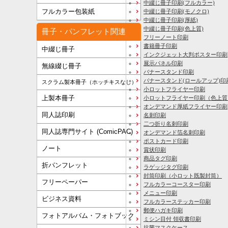
中綴じ冊子印刷(フルカラー)
フルカラー包装紙
中綴じ冊子印刷(モノクロ)
中綴じ冊子印刷(厚紙)
中綴じ冊子印刷(色上質)
冊子・パンフレット関連
フリーノート印刷
書籍冊子印刷
中綴じ冊子
インクジェット大判ポスター印刷
展示パネル印刷
無線綴じ冊子
バナースタンド印刷
バナースタンド(ロールアップ)印
スクラム製本冊子（ホッチキスなし）
小ロットフライヤー印刷
上製本冊子
小ロットフライヤー印刷（色上質
オンデマンド厚紙フライヤー印刷
同人誌印刷
名刺印刷
二つ折り名刺印刷
同人誌専門サイト (ComicPAC)
オンデマンド箔名刺印刷
ポストカード印刷
ノート
賞状印刷
商品タグ印刷
折パンフレット
ラゲッジタグ印刷
封筒印刷
（小ロット既製封筒）
フリーペーパー
フルカラーコースター印刷
メニュー印刷
ビジネス資料
フルカラーステッカー印刷
郵便ハガキ印刷
フォトアルバム・フォトブック
ミシン目付 領収書印刷
抗菌マスクケース