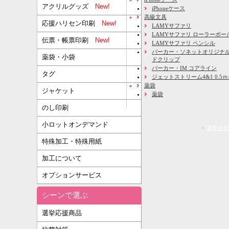
アクリルグッズ
New!
iPhoneケース
高級文具
応援ハリセン印刷
New!
LAMYサファリ
LAMYサファリ ローラーボー
伝票・帳票印刷
New!
LAMYサファリ ペンシル
パーカー・ソネットオリジナル
薬袋・小袋
ドクリップ
パーカー・IM コアライン
タグ
ジェットストリーム4&1 0.5
薬袋
ジャケット
薬袋
のし印刷
小ロットオンデマンド
運営会社
特殊加工・特殊用紙
加工について
オプションサービス
シーンで選ぶ
選挙応援商品