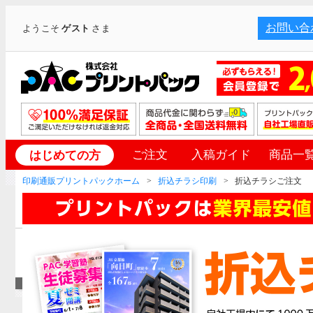
お問い合
ようこそ
ゲスト
さま
ご注文
入稿ガイド
商品一
はじめての方
印刷通販プリントパックホーム
折込チラシ印刷
折込チラシご注文