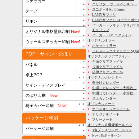
ステッカー
クリフター ボールペン0.7mm
ユニボールRE 0.5mm
テープ
LAMYサファリ
LAMYサファリ ローラーボー
リボン
パーカー・ソネットオリジナル
ドクリップ
オリジナル本格壁紙印刷
New!
パーカー・IM コアライン
オリジナルミラー
ウォールステッカー印刷
New!
ポケットミラー
フロストスクエアミラー(S) (M) 
POP・サイン・のぼり
オリジナルクリアファイル
全面クリアファイル
パネル
片面クリアファイル
箔押クリアファイル
卓上POP
オリジナルカレンダー
壁掛けカレンダー
サイン・ディスプレイ
中綴じカレンダー（大部数）
中綴じカレンダー（小部数）
のぼり印刷
New!
卓上カレンダー
オリジナルノート
椅子カバー印刷
New!
オールオリジナルノート
オリジナルノート
パッケージ印刷
フリーノート
オリジナル多機能ボールペン
パッケージ印刷
3色プラスワンボールペン
New3色ボールペン