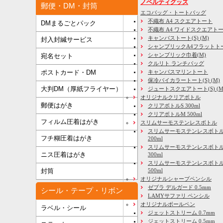
ノベルティグッズ
郵便・DM・封筒
エコバッグ・トートバッグ
不織布 A4 スクエアトート
DMまるごとパック
不織布 A4 ワイドスクエアト
キャンバストート(S) (M)
封入封緘サービス
シャンブリックA4フラットト
シャンブリック巾着(M)
宛名セット
クルリト ランチバッグ
キャンバスマリントート
ポストカード・DM
保冷バイカラートート(S) (M)
大判DM（厚紙フライヤー）
ジュートスクエアトート(S) (M) 
オリジナルクリアボトル
郵便はがき
クリアボトルS 300ml
クリアボトルM 500ml
フィルム圧着はがき
スリムサーモステンレスボトル
スリムサーモステンレスボトル
フチ糊圧着はがき
200ml
スリムサーモステンレスボト
ニス圧着はがき
300ml
スリムサーモステンレスボトル
500ml
封筒
オリジナルシャープペンシル
ゼブラ デルガード 0.5mm
シール・テープ・リボン
LAMYサファリ ペンシル
オリジナルボールペン
ラベル・シール
ジェットストリーム 0.7mm
ジェットストリーム 0.5mm