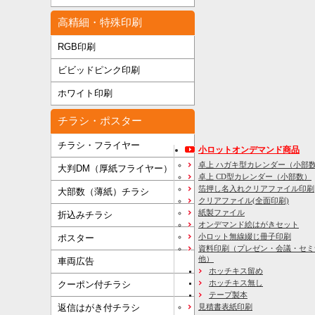
高精細・特殊印刷
RGB印刷
ビビッドピンク印刷
ホワイト印刷
チラシ・ポスター
チラシ・フライヤー
小ロットオンデマンド商品
卓上 ハガキ型カレンダー（小部
大判DM（厚紙フライヤー）
卓上 CD型カレンダー（小部数）
箔押し名入れクリアファイル印刷
大部数（薄紙）チラシ
クリアファイル(全面印刷)
紙製ファイル
折込みチラシ
オンデマンド絵はがきセット
小ロット無線綴じ冊子印刷
ポスター
資料印刷
（プレゼン・会議・セミ
他）
車両広告
ホッチキス留め
ホッチキス無し
クーポン付チラシ
テープ製本
見積書表紙印刷
返信はがき付チラシ