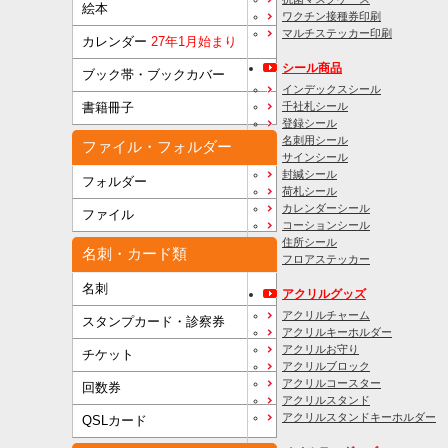
絵本
ワクチン接種券印刷
マルチステッカー印刷
カレンダー
27年1月始まり
シール商品
ブック帯・ブックカバー
インデックスシール
千社札シール
書籍冊子
登録シール
名刺用シール
ファイル・フォルダー
サインシール
封緘シール
フォルダー
荷札シール
カレンダーシール
ファイル
コーションシール
住所シール
名刺・カード類
フロアステッカー
名刺
アクリルグッズ
アクリルチャーム
スタンプカード・診察券
アクリルキーホルダー
アクリルお守り
チケット
アクリルブロック
アクリルコースター
回数券
アクリルスタンド
アクリルスタンドキーホルダー
QSLカード