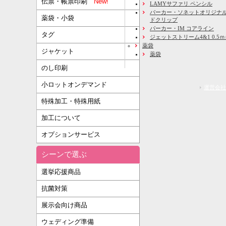
伝票・帳票印刷
New!
LAMYサファリ ペンシル
パーカー・ソネットオリジナル
薬袋・小袋
ドクリップ
パーカー・IM コアライン
タグ
ジェットストリーム4&1 0.5
薬袋
ジャケット
薬袋
のし印刷
小ロットオンデマンド
運営会社
特殊加工・特殊用紙
加工について
オプションサービス
シーンで選ぶ
選挙応援商品
抗菌対策
展示会向け商品
ウェディング準備