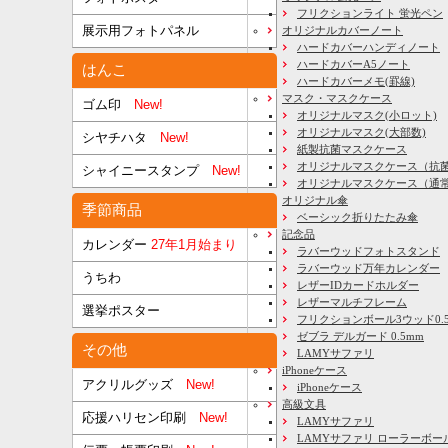
フリクションライト 蛍光ペン
展示用フォトパネル
オリジナルカバーノート
ハードカバーハンディノート
ハードカバーA5ノート
はんこ
ハードカバーメモ(罫線)
マスク・マスクケース
ゴム印
New!
オリジナルマスク(小ロット)
オリジナルマスク(大部数)
シヤチハタ
New!
紙製抗菌マスクケース
オリジナルマスクケース（抗
シャイニースタンプ
New!
オリジナルマスクケース（通
オリジナル傘
季節商品
ベーシック折りたたみ傘
記念品
カレンダー
27年1月始まり
ラバーウッドフォトスタンド
ラバーウッド万年カレンダー
うちわ
レザーIDカードホルダー
レザーマルチフレーム
選挙ポスター
フリクションボール3ウッド0.
ゼブラ デルガード 0.5mm
その他
LAMYサファリ
iPhoneケース
アクリルグッズ
New!
iPhoneケース
高級文具
応援ハリセン印刷
New!
LAMYサファリ
LAMYサファリ ローラーボー