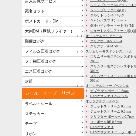
封入封緘サービス
シャンブリックA4フラットト
シャンブリック巾着(M)
宛名セット
クルリト ランチバッグ
キャンバスマリントート
ポストカード・DM
保冷バイカラートート(S) (M)
大判DM（厚紙フライヤー）
ジュートスクエアトート(S) (M) 
オリジナルクリアボトル
郵便はがき
クリアボトルS 300ml
クリアボトルM 500ml
フィルム圧着はがき
スリムサーモステンレスボトル
スリムサーモステンレスボトル
フチ糊圧着はがき
200ml
スリムサーモステンレスボト
ニス圧着はがき
300ml
スリムサーモステンレスボトル
500ml
封筒
オリジナルシャープペンシル
ゼブラ デルガード 0.5mm
シール・テープ・リボン
LAMYサファリ ペンシル
オリジナルボールペン
ラベル・シール
ジェットストリーム 0.7mm
ジェットストリーム 0.5mm
ステッカー
クリフター ボールペン0.7mm
ユニボールRE 0.5mm
テープ
LAMYサファリ
LAMYサファリ ローラーボー
リボン