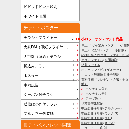
ビビッドピンク印刷
ホワイト印刷
チラシ・ポスター
チラシ・フライヤー
小ロットオンデマンド商品
卓上 ハガキ型カレンダー（小部
大判DM（厚紙フライヤー）
卓上 CD型カレンダー（小部数）
箔押し名入れクリアファイル印刷
大部数（薄紙）チラシ
クリアファイル(全面印刷)
紙製ファイル
折込みチラシ
オンデマンド絵はがきセット
小ロット無線綴じ冊子印刷
ポスター
資料印刷
（プレゼン・会議・セミ
他）
車両広告
ホッチキス留め
ホッチキス無し
クーポン付チラシ
テープ製本
見積書表紙印刷
返信はがき付チラシ
中綴じ冊子印刷(フルカラー)
フルカラー包装紙
中綴じ冊子印刷(モノクロ)
中綴じ冊子印刷(厚紙)
中綴じ冊子印刷(色上質)
冊子・パンフレット関連
フリーノート印刷