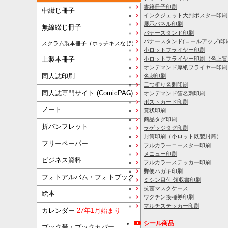
書籍冊子印刷
中綴じ冊子
インクジェット大判ポスター印刷
展示パネル印刷
無線綴じ冊子
バナースタンド印刷
バナースタンド(ロールアップ)印
スクラム製本冊子（ホッチキスなし）
小ロットフライヤー印刷
上製本冊子
小ロットフライヤー印刷（色上質
オンデマンド厚紙フライヤー印刷
同人誌印刷
名刺印刷
二つ折り名刺印刷
同人誌専門サイト (ComicPAC)
オンデマンド箔名刺印刷
ポストカード印刷
ノート
賞状印刷
商品タグ印刷
折パンフレット
ラゲッジタグ印刷
封筒印刷
（小ロット既製封筒）
フリーペーパー
フルカラーコースター印刷
メニュー印刷
ビジネス資料
フルカラーステッカー印刷
郵便ハガキ印刷
フォトアルバム・フォトブック
ミシン目付 領収書印刷
抗菌マスクケース
絵本
ワクチン接種券印刷
マルチステッカー印刷
カレンダー
27年1月始まり
シール商品
ブック帯・ブックカバー