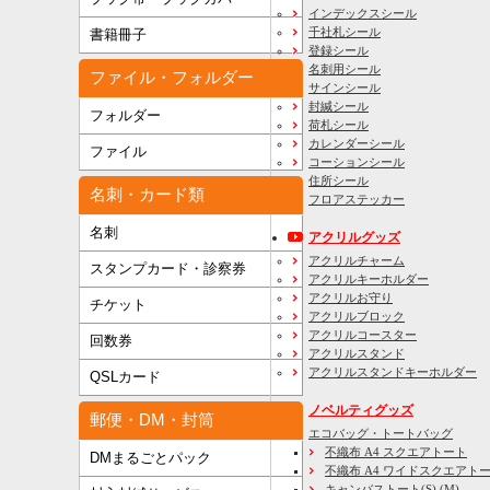
インデックスシール
千社札シール
書籍冊子
登録シール
名刺用シール
ファイル・フォルダー
サインシール
封緘シール
フォルダー
荷札シール
カレンダーシール
ファイル
コーションシール
住所シール
名刺・カード類
フロアステッカー
名刺
アクリルグッズ
アクリルチャーム
スタンプカード・診察券
アクリルキーホルダー
アクリルお守り
チケット
アクリルブロック
アクリルコースター
回数券
アクリルスタンド
アクリルスタンドキーホルダー
QSLカード
ノベルティグッズ
郵便・DM・封筒
エコバッグ・トートバッグ
不織布 A4 スクエアトート
DMまるごとパック
不織布 A4 ワイドスクエアト
キャンバストート(S) (M)