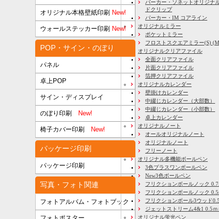
パーカー・ソネットオリジナル
ドクリップ
オリジナル本格壁紙印刷
New!
パーカー・IM コアライン
オリジナルミラー
ウォールステッカー印刷
New!
ポケットミラー
フロストスクエアミラー(S) (M) 
POP・サイン・のぼり
オリジナルクリアファイル
全面クリアファイル
パネル
片面クリアファイル
箔押クリアファイル
卓上POP
オリジナルカレンダー
壁掛けカレンダー
サイン・ディスプレイ
中綴じカレンダー（大部数）
中綴じカレンダー（小部数）
のぼり印刷
New!
卓上カレンダー
オリジナルノート
椅子カバー印刷
New!
オールオリジナルノート
オリジナルノート
パッケージ印刷
フリーノート
オリジナル多機能ボールペン
パッケージ印刷
3色プラスワンボールペン
New3色ボールペン
写真・フォト関連
フリクションボールノック 0.7
フリクションボールノック 0.5
フリクションボール3ウッド0.
フォトアルバム・フォトブック
ジェットストリーム4&1 0.5
フォトポスター
オリジナル蛍光ペン