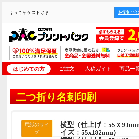
お問い合
ようこそ
ゲスト
さま
ご注文
入稿ガイド
商品一
はじめての方
二つ折り名刺印刷
横型（仕上げ：55ｘ91m
用紙のサイ
イズ：55x182mm）
ズ