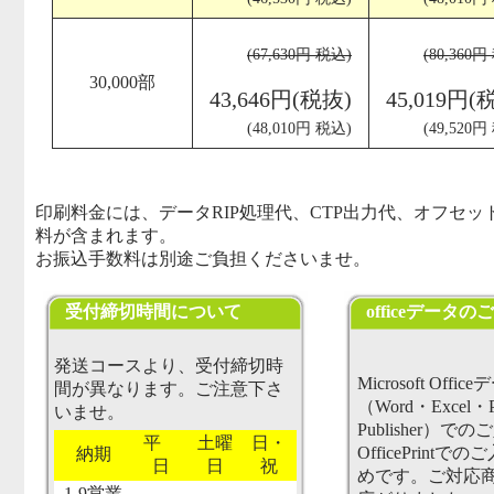
(67,630円 税込)
(80,360円
30,000部
43,646円(税抜)
45,019円(
(48,010円 税込)
(49,520円
印刷料金には、データRIP処理代、CTP出力代、オフセ
料が含まれます。
お振込手数料は別途ご負担くださいませ。
受付締切時間について
officeデータ
発送コースより、受付締切時
Microsoft Offic
間が異なります。ご注意下さ
（Word・Excel・P
いませ。
Publisher）で
平
土曜
日・
OfficePrint
納期
日
日
祝
めです。ご対応
1-9営業