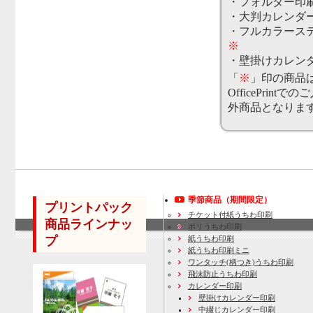
・フォルダー印
・大判カレンダ
・フルカラース
※
・壁掛けカレン
「
※
」印の商品
OfficePrint
外商品となりま
季節商品（期間限定）
プリントパック
チケット付紙うちわ印刷
商品ラインナッ
ポリうちわ印刷
プ
紙うちわ印刷
紙うちわ印刷ミニ
ワンタッチ(柄つき)うちわ印刷
飛沫防止うちわ印刷
カレンダー印刷
壁掛けカレンダー印刷
中綴じカレンダー印刷