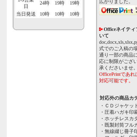
広がりました。
24時
19時
19時
日
当日発送
10時
10時
10時
Officeネイ
いて
doc,docx,xls,xlsx,
式でのご入稿の
通り一部の商品
応に制限がござ
承くださいませ
OfficePrint
対応可能です。
対応外の商品カ
・ＣＤジャケッ
・圧着ハガキ印
・ホッチレスカ
・既製封筒フル
・無線綴じ冊子