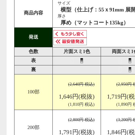
サイズ
横型（仕上げ：55ｘ91mm 展開
商品内容
厚さ
厚め（マットコート135kg）
発送
色数
片面スミ1色
両面スミ1
表
裏
(2,640円 税込)
(2,950円
100部
1,646円(税抜)
1,719円(
(1,810円 税込)
(1,890円
(2,800円 税込)
(3,200円
200部
1,791円(税抜)
1,846円(