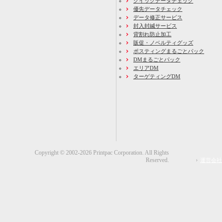
クイックデータチェック
優先データチェック
データ修正サービス
封入封緘サービス
背割れ防止加工
販促・ノベルティグッズ
ポスティングまるごとパック
DMまるごとパック
エリアDM
ターゲティングDM
Copyright © 2002-2026 Printpac Corporation. All Rights
Reserved.
運営会社