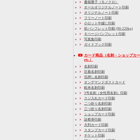
書籍冊子
（モノクロ）
オールオリジナルノート印刷
オリジナルノート印刷
フリーノート印刷
小ロット中綴じ印刷
折パンフレット印刷 (90-220kg)
６ページパンフレット印刷
写真集印刷
ガイドブック印刷
カード商品
（名刺・ショップカ
etc.）
名刺印刷
圧着名刺印刷
箔押し名刺印刷
オンデマンドポストカード
欧米名刺印刷
3号名刺
（女性用名刺）
印刷
スジ入れカード印刷
二つ折り名刺印刷
三つ折り名刺印刷
ショップカード印刷
診察券印刷
大判カード印刷
スタンプカード印刷
チケット印刷