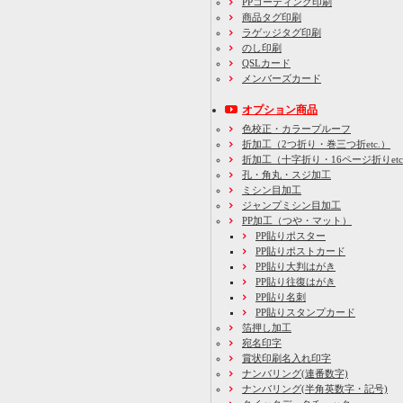
PPコーティング印刷
商品タグ印刷
ラゲッジタグ印刷
のし印刷
QSLカード
メンバーズカード
オプション商品
色校正・カラープルーフ
折加工
（2つ折り・巻三つ折etc.）
折加工
（十字折り・16ページ折りetc
孔・角丸・スジ加工
ミシン目加工
ジャンプミシン目加工
PP加工
（つや・マット）
PP貼りポスター
PP貼りポストカード
PP貼り大判はがき
PP貼り往復はがき
PP貼り名刺
PP貼りスタンプカード
箔押し加工
宛名印字
賞状印刷名入れ印字
ナンバリング(連番数字)
ナンバリング(半角英数字・記号)