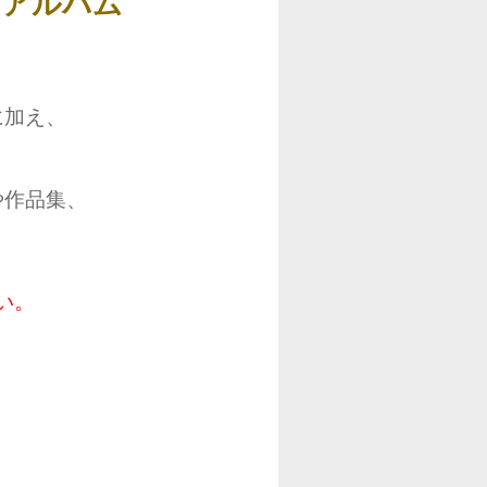
トアルバム
に加え、
や作品集、
い。