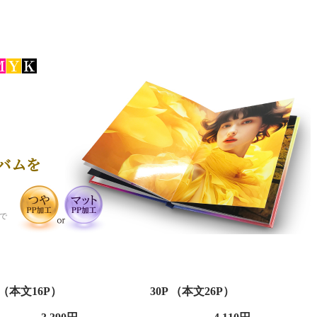
バムを
で
P （本文16P）
30P （本文26P）