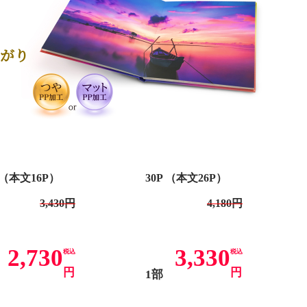
上がり
P （本文16P）
30P （本文26P）
3,430円
4,180円
2,730
3,330
税込
税込
円
円
部
1部