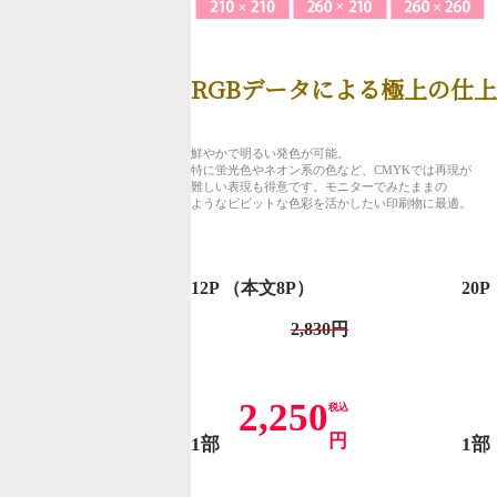
RGBデータによる極上の仕
鮮やかで明るい発色が可能。
特に蛍光色やネオン系の色など、CMYKでは再現が
難しい表現も得意です。モニターでみたままの
ようなビビットな色彩を活かしたい印刷物に最適。
12P （本文8P）
20
2,830円
2,250
税込
円
1部
1