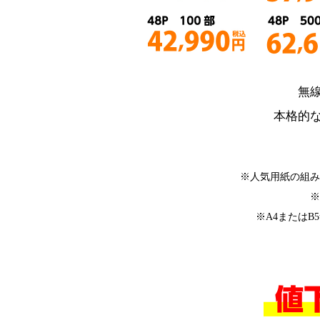
無
本格的
※人気用紙の組み
※
※A4またはB