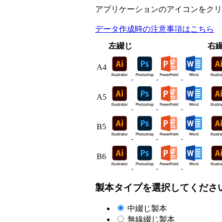
アプリケーションのアイコンをクリ
データ作成時の注意事項はこちら
左綴じ
右
A4
A5
B5
B6
製本タイプを選択してくださ
中綴じ製本
無線綴じ製本