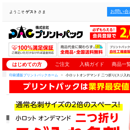
お問い合
ようこそ
ゲスト
さま
ご注文
入稿ガイド
商品一
はじめての方
印刷通販プリントパックホーム
小ロットオンデマンド 二つ折り(スジ入れ