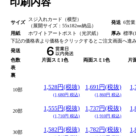
印刷内容
スジ入れカード（横型）
サイズ
発送
6営業
（展開サイズ：55x182㎜納品）
用紙
ホワイトアートポスト（光沢紙）
厚み
標準(1
下記の価格表より価格をクリックするとご注文画面へ進
発送
色数
片面スミ1色
両面スミ1色
片
表
裏
1,528円(税抜)
1,691円(税抜)
1
10部
(1,680円 税込)
(1,860円 税込)
1,555円(税抜)
1,737円(税抜)
1
20部
(1,710円 税込)
(1,910円 税込)
1,582円(税抜)
1,782円(税抜)
1
30部