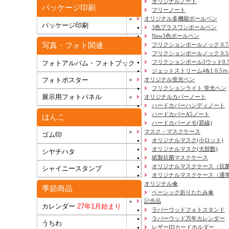
オリジナルノート
パッケージ印刷
フリーノート
オリジナル多機能ボールペン
パッケージ印刷
3色プラスワンボールペン
New3色ボールペン
写真・フォト関連
フリクションボールノック 0.7
フリクションボールノック 0.5
フリクションボール3ウッド0.
フォトアルバム・フォトブック
ジェットストリーム4&1 0.5
フォトポスター
オリジナル蛍光ペン
フリクションライト 蛍光ペン
展示用フォトパネル
オリジナルカバーノート
ハードカバーハンディノート
ハードカバーA5ノート
はんこ
ハードカバーメモ(罫線)
マスク・マスクケース
ゴム印
New!
オリジナルマスク(小ロット)
オリジナルマスク(大部数)
シヤチハタ
New!
紙製抗菌マスクケース
オリジナルマスクケース（抗
シャイニースタンプ
New!
オリジナルマスクケース（通
オリジナル傘
季節商品
ベーシック折りたたみ傘
記念品
カレンダー
27年1月始まり
ラバーウッドフォトスタンド
ラバーウッド万年カレンダー
うちわ
レザーIDカードホルダー