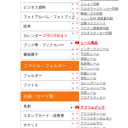
メニュー印刷
ビジネス資料
フルカラーステッカー印刷
郵便ハガキ印刷
フォトアルバム・フォトブック
ミシン目付 領収書印刷
抗菌マスクケース
絵本
ワクチン接種券印刷
マルチステッカー印刷
カレンダー
27年1月始まり
シール商品
ブック帯・ブックカバー
インデックスシール
千社札シール
書籍冊子
登録シール
名刺用シール
ファイル・フォルダー
サインシール
封緘シール
フォルダー
荷札シール
カレンダーシール
ファイル
コーションシール
住所シール
名刺・カード類
フロアステッカー
名刺
アクリルグッズ
アクリルチャーム
スタンプカード・診察券
アクリルキーホルダー
アクリルお守り
チケット