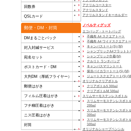
アクリルブロック
アクリルコースター
回数券
アクリルスタンド
アクリルスタンドキーホルダー
QSLカード
ノベルティグッズ
郵便・DM・封筒
エコバッグ・トートバッグ
不織布 A4 スクエアトート
DMまるごとパック
不織布 A4 ワイドスクエアト
キャンバストート(S) (M)
封入封緘サービス
シャンブリックA4フラットト
シャンブリック巾着(M)
宛名セット
クルリト ランチバッグ
キャンバスマリントート
ポストカード・DM
保冷バイカラートート(S) (M)
大判DM（厚紙フライヤー）
ジュートスクエアトート(S) (M) 
オリジナルクリアボトル
郵便はがき
クリアボトルS 300ml
クリアボトルM 500ml
フィルム圧着はがき
スリムサーモステンレスボトル
スリムサーモステンレスボトル
フチ糊圧着はがき
200ml
スリムサーモステンレスボト
ニス圧着はがき
300ml
スリムサーモステンレスボトル
500ml
封筒
オリジナルシャープペンシル