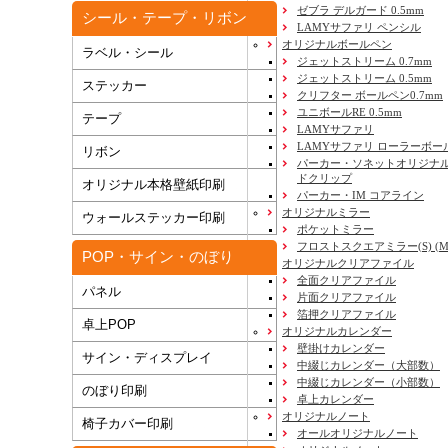
ゼブラ デルガード 0.5mm
シール・テープ・リボン
LAMYサファリ ペンシル
オリジナルボールペン
ラベル・シール
ジェットストリーム 0.7mm
ジェットストリーム 0.5mm
ステッカー
クリフター ボールペン0.7mm
ユニボールRE 0.5mm
テープ
LAMYサファリ
LAMYサファリ ローラーボー
リボン
パーカー・ソネットオリジナル
ドクリップ
オリジナル本格壁紙印刷
New!
パーカー・IM コアライン
オリジナルミラー
ウォールステッカー印刷
New!
ポケットミラー
フロストスクエアミラー(S) (M) 
POP・サイン・のぼり
オリジナルクリアファイル
全面クリアファイル
パネル
片面クリアファイル
箔押クリアファイル
卓上POP
オリジナルカレンダー
壁掛けカレンダー
サイン・ディスプレイ
中綴じカレンダー（大部数）
中綴じカレンダー（小部数）
のぼり印刷
New!
卓上カレンダー
オリジナルノート
椅子カバー印刷
New!
オールオリジナルノート