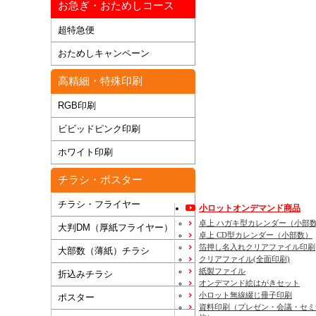
お急ぎ・おためしコース
超特急便
おためしキャンペーン
高精細・特殊印刷
RGB印刷
ビビッドピンク印刷
ホワイト印刷
チラシ・ポスター
チラシ・フライヤー
小ロットオンデマンド商品
卓上 ハガキ型カレンダー（小部
大判DM（厚紙フライヤー）
卓上 CD型カレンダー（小部数）
箔押し名入れクリアファイル印刷
大部数（薄紙）チラシ
クリアファイル(全面印刷)
紙製ファイル
折込みチラシ
オンデマンド絵はがきセット
小ロット無線綴じ冊子印刷
ポスター
資料印刷
（プレゼン・会議・セミ