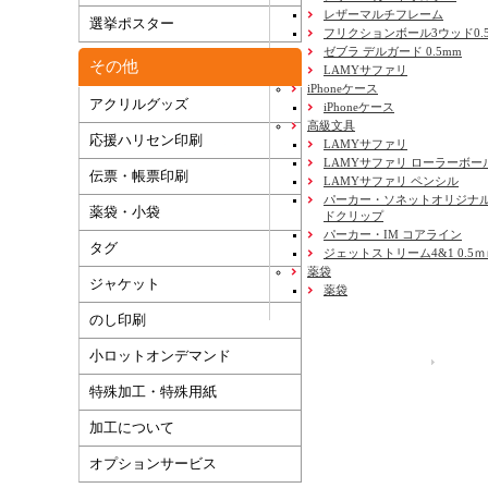
レザーマルチフレーム
選挙ポスター
フリクションボール3ウッド0.
ゼブラ デルガード 0.5mm
その他
LAMYサファリ
iPhoneケース
アクリルグッズ
New!
iPhoneケース
高級文具
応援ハリセン印刷
New!
LAMYサファリ
LAMYサファリ ローラーボー
伝票・帳票印刷
New!
LAMYサファリ ペンシル
パーカー・ソネットオリジナル
薬袋・小袋
ドクリップ
パーカー・IM コアライン
タグ
ジェットストリーム4&1 0.5
薬袋
ジャケット
薬袋
のし印刷
小ロットオンデマンド
運営会社
特殊加工・特殊用紙
加工について
オプションサービス