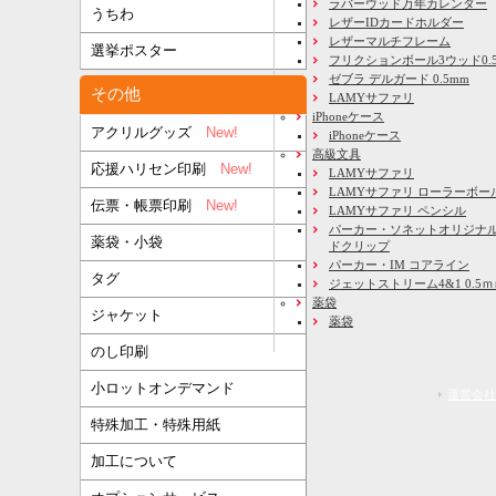
ラバーウッド万年カレンダー
うちわ
レザーIDカードホルダー
レザーマルチフレーム
選挙ポスター
フリクションボール3ウッド0.
ゼブラ デルガード 0.5mm
その他
LAMYサファリ
iPhoneケース
アクリルグッズ
New!
iPhoneケース
高級文具
応援ハリセン印刷
New!
LAMYサファリ
LAMYサファリ ローラーボー
伝票・帳票印刷
New!
LAMYサファリ ペンシル
パーカー・ソネットオリジナル
薬袋・小袋
ドクリップ
パーカー・IM コアライン
タグ
ジェットストリーム4&1 0.5
薬袋
ジャケット
薬袋
のし印刷
小ロットオンデマンド
運営会社
特殊加工・特殊用紙
加工について