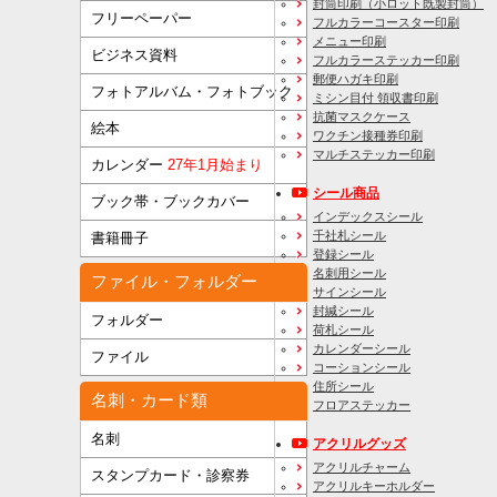
封筒印刷
（小ロット既製封筒）
フリーペーパー
フルカラーコースター印刷
メニュー印刷
ビジネス資料
フルカラーステッカー印刷
郵便ハガキ印刷
フォトアルバム・フォトブック
ミシン目付 領収書印刷
抗菌マスクケース
絵本
ワクチン接種券印刷
マルチステッカー印刷
カレンダー
27年1月始まり
シール商品
ブック帯・ブックカバー
インデックスシール
千社札シール
書籍冊子
登録シール
名刺用シール
ファイル・フォルダー
サインシール
封緘シール
フォルダー
荷札シール
カレンダーシール
ファイル
コーションシール
住所シール
名刺・カード類
フロアステッカー
名刺
アクリルグッズ
アクリルチャーム
スタンプカード・診察券
アクリルキーホルダー