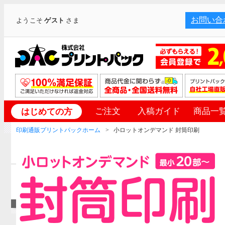
お問い合
ようこそ
ゲスト
さま
ご注文
入稿ガイド
商品一
はじめての方
印刷通販プリントパックホーム
小ロットオンデマンド 封筒印刷