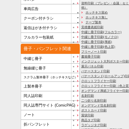
資料印刷
（プレゼン・会議・セミ
他）
車両広告
ホッチキス留め
ホッチキス無し
クーポン付チラシ
テープ製本
見積書表紙印刷
返信はがき付チラシ
中綴じ冊子印刷(フルカラー)
フルカラー包装紙
中綴じ冊子印刷(モノクロ)
中綴じ冊子印刷(厚紙)
中綴じ冊子印刷(色上質)
冊子・パンフレット関連
フリーノート印刷
書籍冊子印刷
中綴じ冊子
インクジェット大判ポスター印刷
展示パネル印刷
無線綴じ冊子
バナースタンド印刷
バナースタンド(ロールアップ)印
スクラム製本冊子（ホッチキスなし）
小ロットフライヤー印刷
上製本冊子
小ロットフライヤー印刷（色上質
オンデマンド厚紙フライヤー印刷
同人誌印刷
名刺印刷
二つ折り名刺印刷
同人誌専門サイト (ComicPAC)
オンデマンド箔名刺印刷
ポストカード印刷
ノート
賞状印刷
商品タグ印刷
折パンフレット
ラゲッジタグ印刷