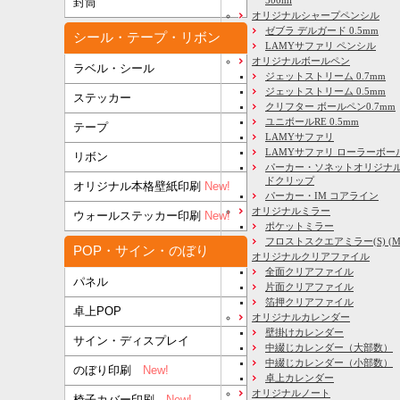
500ml
封筒
オリジナルシャープペンシル
ゼブラ デルガード 0.5mm
シール・テープ・リボン
LAMYサファリ ペンシル
オリジナルボールペン
ラベル・シール
ジェットストリーム 0.7mm
ジェットストリーム 0.5mm
ステッカー
クリフター ボールペン0.7mm
ユニボールRE 0.5mm
テープ
LAMYサファリ
LAMYサファリ ローラーボー
リボン
パーカー・ソネットオリジナル
ドクリップ
オリジナル本格壁紙印刷
New!
パーカー・IM コアライン
オリジナルミラー
ウォールステッカー印刷
New!
ポケットミラー
フロストスクエアミラー(S) (M) 
POP・サイン・のぼり
オリジナルクリアファイル
全面クリアファイル
パネル
片面クリアファイル
箔押クリアファイル
卓上POP
オリジナルカレンダー
壁掛けカレンダー
サイン・ディスプレイ
中綴じカレンダー（大部数）
中綴じカレンダー（小部数）
のぼり印刷
New!
卓上カレンダー
オリジナルノート
椅子カバー印刷
New!