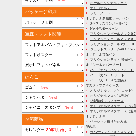
オールオリジナルノート
オリジナルノート
パッケージ印刷
フリーノート
オリジナル多機能ボールペン
パッケージ印刷
3色プラスワンボールペン
New3色ボールペン
写真・フォト関連
フリクションボールノック 0.7
フリクションボールノック 0.5
フリクションボール3ウッド0.
フォトアルバム・フォトブック
ジェットストリーム4&1 0.5
フォトポスター
オリジナル蛍光ペン
フリクションライト 蛍光ペン
展示用フォトパネル
オリジナルカバーノート
ハードカバーハンディノート
ハードカバーA5ノート
はんこ
ハードカバーメモ(罫線)
マスク・マスクケース
ゴム印
New!
オリジナルマスク(小ロット)
オリジナルマスク(大部数)
シヤチハタ
New!
紙製抗菌マスクケース
オリジナルマスクケース（抗
シャイニースタンプ
New!
オリジナルマスクケース（通
オリジナル傘
季節商品
ベーシック折りたたみ傘
記念品
カレンダー
27年1月始まり
ラバーウッドフォトスタンド