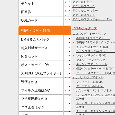
アクリルお守り
チケット
アクリルブロック
アクリルコースター
回数券
アクリルスタンド
アクリルスタンドキーホルダー
QSLカード
ノベルティグッズ
郵便・DM・封筒
エコバッグ・トートバッグ
不織布 A4 スクエアトート
DMまるごとパック
不織布 A4 ワイドスクエアト
キャンバストート(S) (M)
封入封緘サービス
シャンブリックA4フラットト
シャンブリック巾着(M)
宛名セット
クルリト ランチバッグ
キャンバスマリントート
ポストカード・DM
保冷バイカラートート(S) (M)
大判DM（厚紙フライヤー）
ジュートスクエアトート(S) (M) 
オリジナルクリアボトル
郵便はがき
クリアボトルS 300ml
クリアボトルM 500ml
フィルム圧着はがき
スリムサーモステンレスボトル
スリムサーモステンレスボトル
フチ糊圧着はがき
200ml
スリムサーモステンレスボト
ニス圧着はがき
300ml
スリムサーモステンレスボトル