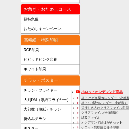
お急ぎ・おためしコース
超特急便
おためしキャンペーン
高精細・特殊印刷
RGB印刷
ビビッドピンク印刷
ホワイト印刷
チラシ・ポスター
チラシ・フライヤー
小ロットオンデマンド商品
卓上 ハガキ型カレンダー（小部
大判DM（厚紙フライヤー）
卓上 CD型カレンダー（小部数）
箔押し名入れクリアファイル印刷
大部数（薄紙）チラシ
クリアファイル(全面印刷)
紙製ファイル
折込みチラシ
オンデマンド絵はがきセット
小ロット無線綴じ冊子印刷
ポスター