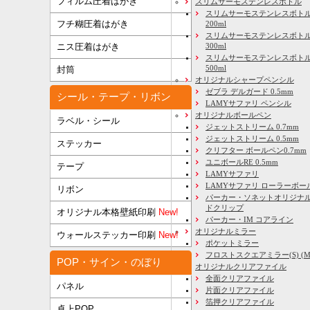
フィルム圧着はがき
スリムサーモステンレスボトル
スリムサーモステンレスボトル
フチ糊圧着はがき
200ml
スリムサーモステンレスボト
ニス圧着はがき
300ml
スリムサーモステンレスボトル
500ml
封筒
オリジナルシャープペンシル
ゼブラ デルガード 0.5mm
シール・テープ・リボン
LAMYサファリ ペンシル
オリジナルボールペン
ラベル・シール
ジェットストリーム 0.7mm
ジェットストリーム 0.5mm
ステッカー
クリフター ボールペン0.7mm
ユニボールRE 0.5mm
テープ
LAMYサファリ
LAMYサファリ ローラーボー
リボン
パーカー・ソネットオリジナル
ドクリップ
オリジナル本格壁紙印刷
New!
パーカー・IM コアライン
オリジナルミラー
ウォールステッカー印刷
New!
ポケットミラー
フロストスクエアミラー(S) (M) 
POP・サイン・のぼり
オリジナルクリアファイル
全面クリアファイル
パネル
片面クリアファイル
箔押クリアファイル
卓上POP