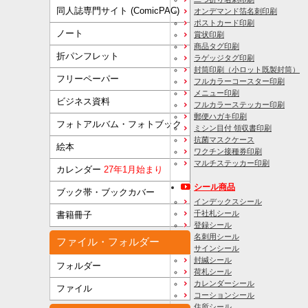
同人誌専門サイト (ComicPAC)
オンデマンド箔名刺印刷
ポストカード印刷
ノート
賞状印刷
商品タグ印刷
折パンフレット
ラゲッジタグ印刷
封筒印刷
（小ロット既製封筒）
フリーペーパー
フルカラーコースター印刷
メニュー印刷
ビジネス資料
フルカラーステッカー印刷
郵便ハガキ印刷
フォトアルバム・フォトブック
ミシン目付 領収書印刷
抗菌マスクケース
絵本
ワクチン接種券印刷
マルチステッカー印刷
カレンダー
27年1月始まり
シール商品
ブック帯・ブックカバー
インデックスシール
千社札シール
書籍冊子
登録シール
名刺用シール
ファイル・フォルダー
サインシール
封緘シール
フォルダー
荷札シール
カレンダーシール
ファイル
コーションシール
住所シール