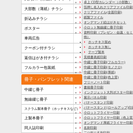
卓上 CD型カレンダー（小部数）
箔押し名入れクリアファイル印刷
大部数（薄紙）チラシ
クリアファイル(全面印刷)
紙製ファイル
折込みチラシ
オンデマンド絵はがきセット
小ロット無線綴じ冊子印刷
ポスター
資料印刷
（プレゼン・会議・セミ
他）
車両広告
ホッチキス留め
ホッチキス無し
クーポン付チラシ
テープ製本
見積書表紙印刷
返信はがき付チラシ
中綴じ冊子印刷(フルカラー)
フルカラー包装紙
中綴じ冊子印刷(モノクロ)
中綴じ冊子印刷(厚紙)
中綴じ冊子印刷(色上質)
冊子・パンフレット関連
フリーノート印刷
書籍冊子印刷
中綴じ冊子
インクジェット大判ポスター印刷
展示パネル印刷
無線綴じ冊子
バナースタンド印刷
バナースタンド(ロールアップ)印
スクラム製本冊子（ホッチキスなし）
小ロットフライヤー印刷
上製本冊子
小ロットフライヤー印刷（色上質
オンデマンド厚紙フライヤー印刷
同人誌印刷
名刺印刷
二つ折り名刺印刷