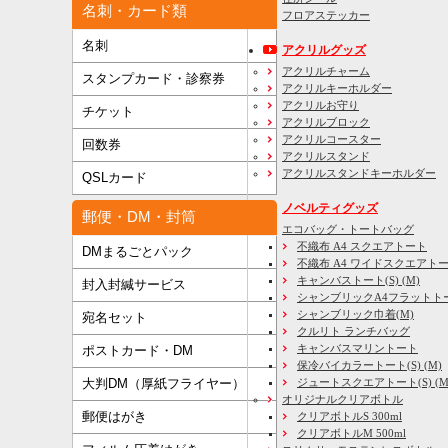
名刺・カード類
フロアステッカー
名刺
アクリルグッズ
アクリルチャーム
スタンプカード・診察券
アクリルキーホルダー
アクリルお守り
チケット
アクリルブロック
アクリルコースター
回数券
アクリルスタンド
アクリルスタンドキーホルダー
QSLカード
ノベルティグッズ
郵便・DM・封筒
エコバッグ・トートバッグ
不織布 A4 スクエアトート
DMまるごとパック
不織布 A4 ワイドスクエアト
キャンバストート(S) (M)
封入封緘サービス
シャンブリックA4フラットト
シャンブリック巾着(M)
宛名セット
クルリト ランチバッグ
キャンバスマリントート
ポストカード・DM
保冷バイカラートート(S) (M)
大判DM（厚紙フライヤー）
ジュートスクエアトート(S) (M) 
オリジナルクリアボトル
郵便はがき
クリアボトルS 300ml
クリアボトルM 500ml