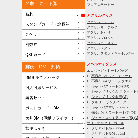
名刺・カード類
フロアステッカー
名刺
アクリルグッズ
アクリルチャーム
スタンプカード・診察券
アクリルキーホルダー
アクリルお守り
チケット
アクリルブロック
アクリルコースター
回数券
アクリルスタンド
アクリルスタンドキーホルダー
QSLカード
ノベルティグッズ
郵便・DM・封筒
エコバッグ・トートバッグ
不織布 A4 スクエアトート
DMまるごとパック
不織布 A4 ワイドスクエアト
キャンバストート(S) (M)
封入封緘サービス
シャンブリックA4フラットト
シャンブリック巾着(M)
宛名セット
クルリト ランチバッグ
キャンバスマリントート
ポストカード・DM
保冷バイカラートート(S) (M)
大判DM（厚紙フライヤー）
ジュートスクエアトート(S) (M) 
オリジナルクリアボトル
郵便はがき
クリアボトルS 300ml
クリアボトルM 500ml