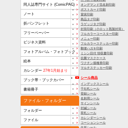
同人誌専門サイト (ComicPAC)
オンデマンド箔名刺印刷
ポストカード印刷
ノート
賞状印刷
商品タグ印刷
折パンフレット
ラゲッジタグ印刷
封筒印刷
（小ロット既製封筒）
フリーペーパー
フルカラーコースター印刷
メニュー印刷
ビジネス資料
フルカラーステッカー印刷
郵便ハガキ印刷
フォトアルバム・フォトブック
ミシン目付 領収書印刷
抗菌マスクケース
絵本
ワクチン接種券印刷
マルチステッカー印刷
カレンダー
27年1月始まり
シール商品
ブック帯・ブックカバー
インデックスシール
千社札シール
書籍冊子
登録シール
名刺用シール
ファイル・フォルダー
サインシール
封緘シール
フォルダー
荷札シール
カレンダーシール
ファイル
コーションシール
住所シール