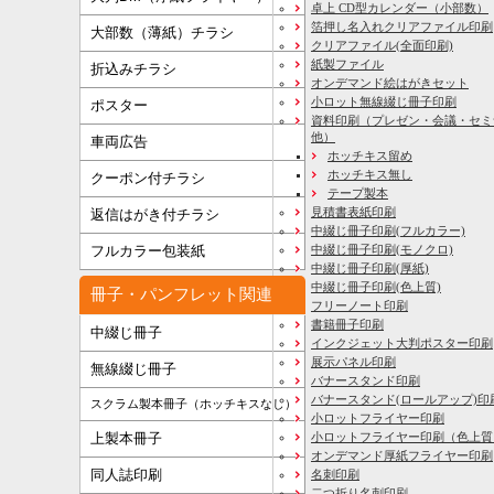
卓上 CD型カレンダー（小部数）
箔押し名入れクリアファイル印刷
大部数（薄紙）チラシ
クリアファイル(全面印刷)
紙製ファイル
折込みチラシ
オンデマンド絵はがきセット
小ロット無線綴じ冊子印刷
ポスター
資料印刷
（プレゼン・会議・セミ
他）
車両広告
ホッチキス留め
ホッチキス無し
クーポン付チラシ
テープ製本
見積書表紙印刷
返信はがき付チラシ
中綴じ冊子印刷(フルカラー)
フルカラー包装紙
中綴じ冊子印刷(モノクロ)
中綴じ冊子印刷(厚紙)
中綴じ冊子印刷(色上質)
冊子・パンフレット関連
フリーノート印刷
書籍冊子印刷
中綴じ冊子
インクジェット大判ポスター印刷
展示パネル印刷
無線綴じ冊子
バナースタンド印刷
バナースタンド(ロールアップ)印
スクラム製本冊子（ホッチキスなし）
小ロットフライヤー印刷
上製本冊子
小ロットフライヤー印刷（色上質
オンデマンド厚紙フライヤー印刷
同人誌印刷
名刺印刷
二つ折り名刺印刷