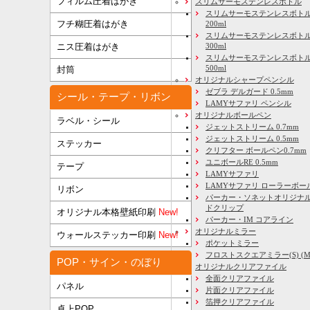
フィルム圧着はがき
スリムサーモステンレスボトル
スリムサーモステンレスボトル
フチ糊圧着はがき
200ml
スリムサーモステンレスボト
ニス圧着はがき
300ml
スリムサーモステンレスボトル
500ml
封筒
オリジナルシャープペンシル
ゼブラ デルガード 0.5mm
シール・テープ・リボン
LAMYサファリ ペンシル
オリジナルボールペン
ラベル・シール
ジェットストリーム 0.7mm
ジェットストリーム 0.5mm
ステッカー
クリフター ボールペン0.7mm
ユニボールRE 0.5mm
テープ
LAMYサファリ
LAMYサファリ ローラーボー
リボン
パーカー・ソネットオリジナル
ドクリップ
オリジナル本格壁紙印刷
New!
パーカー・IM コアライン
オリジナルミラー
ウォールステッカー印刷
New!
ポケットミラー
フロストスクエアミラー(S) (M) 
POP・サイン・のぼり
オリジナルクリアファイル
全面クリアファイル
パネル
片面クリアファイル
箔押クリアファイル
卓上POP