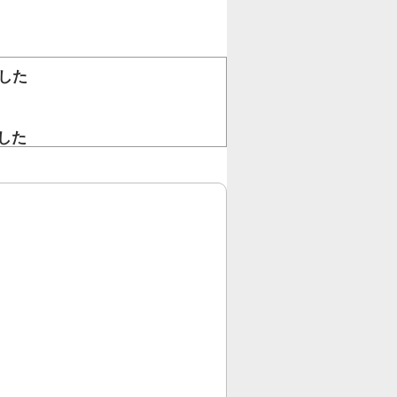
した
。
した
！