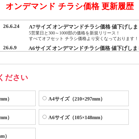
オンデマンド チラシ価格 更新履歴
マンド印刷機よりも
を実現いたしました。
26.6.24
A7サイズ オンデマンドチラシ価格 値下げしま
5営業日と300～1000部の価格を新規リリース！
すべてオフセット チラシ価格より安くなっております！
によくある色ムラや汚れを、発生する前に検出し自動的に修正する技術
26.6.9
A6サイズ オンデマンドチラシ価格 値下げしま
5営業日と300～1000部の価格を新規リリース！
すべてオフセット チラシ価格より安くなっております！
ください
0mm）
A4サイズ（210×297mm）
0mm）
A6サイズ（105×148mm）
mm）