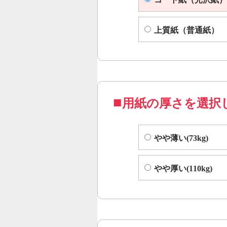
上質紙（普通紙）
用紙の厚さを選択
やや薄い(73kg)
やや厚い(110kg)