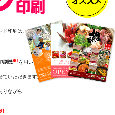
ンド印刷は、
※1
印刷機
を用い、
せていただきます。
ありながら
によるカラー表現を