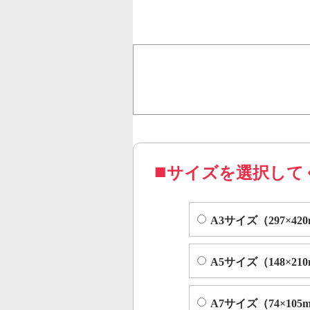
行うことで、従来のオンデ
オフセット印刷に近い品質
コピー機やレーザープリンター等
サイズを選択して
A3サイズ（297×42
A5サイズ（148×21
A7サイズ（74×105