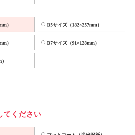
4mm）
B5サイズ（182×257mm）
2mm）
B7サイズ（91×128mm）
m）
してください
マットコート（半光沢紙）