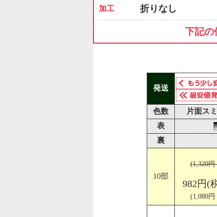
折りなし
加工
下記の
発送
色数
片面スミ
表
裏
(1,320
10部
982円(
(1,080