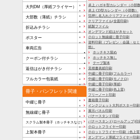
卓上 ハガキ型カレンダー（小部
大判DM（厚紙フライヤー）
卓上 CD型カレンダー（小部数）
箔押し名入れクリアファイル印刷
大部数（薄紙）チラシ
クリアファイル(全面印刷)
紙製ファイル
折込みチラシ
オンデマンド絵はがきセット
小ロット無線綴じ冊子印刷
ポスター
資料印刷
（プレゼン・会議・セミ
他）
車両広告
ホッチキス留め
ホッチキス無し
クーポン付チラシ
テープ製本
見積書表紙印刷
返信はがき付チラシ
中綴じ冊子印刷(フルカラー)
フルカラー包装紙
中綴じ冊子印刷(モノクロ)
中綴じ冊子印刷(厚紙)
中綴じ冊子印刷(色上質)
冊子・パンフレット関連
フリーノート印刷
書籍冊子印刷
中綴じ冊子
インクジェット大判ポスター印刷
展示パネル印刷
無線綴じ冊子
バナースタンド印刷
バナースタンド(ロールアップ)印
スクラム製本冊子（ホッチキスなし）
小ロットフライヤー印刷
上製本冊子
小ロットフライヤー印刷（色上質
オンデマンド厚紙フライヤー印刷