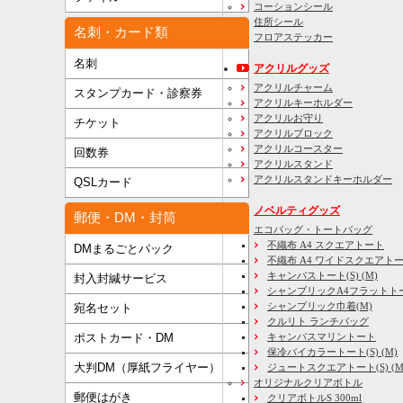
コーションシール
住所シール
名刺・カード類
フロアステッカー
名刺
アクリルグッズ
アクリルチャーム
スタンプカード・診察券
アクリルキーホルダー
アクリルお守り
チケット
アクリルブロック
アクリルコースター
回数券
アクリルスタンド
アクリルスタンドキーホルダー
QSLカード
ノベルティグッズ
郵便・DM・封筒
エコバッグ・トートバッグ
不織布 A4 スクエアトート
DMまるごとパック
不織布 A4 ワイドスクエアト
キャンバストート(S) (M)
封入封緘サービス
シャンブリックA4フラットト
シャンブリック巾着(M)
宛名セット
クルリト ランチバッグ
キャンバスマリントート
ポストカード・DM
保冷バイカラートート(S) (M)
大判DM（厚紙フライヤー）
ジュートスクエアトート(S) (M) 
オリジナルクリアボトル
郵便はがき
クリアボトルS 300ml