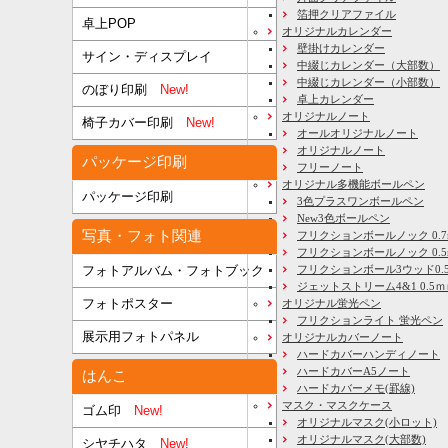
箔押クリアファイル
卓上POP
オリジナルカレンダー
壁掛けカレンダー
サイン・ディスプレイ
中綴じカレンダー（大部数）
中綴じカレンダー（小部数）
のぼり印刷
New!
卓上カレンダー
オリジナルノート
椅子カバー印刷
New!
オールオリジナルノート
オリジナルノート
パッケージ印刷
フリーノート
オリジナル多機能ボールペン
パッケージ印刷
3色プラスワンボールペン
New3色ボールペン
写真・フォト関連
フリクションボールノック 0.7
フリクションボールノック 0.5
フリクションボール3ウッド0.
フォトアルバム・フォトブック
ジェットストリーム4&1 0.5
フォトポスター
オリジナル蛍光ペン
フリクションライト 蛍光ペン
展示用フォトパネル
オリジナルカバーノート
ハードカバーハンディノート
ハードカバーA5ノート
はんこ
ハードカバーメモ(罫線)
マスク・マスクケース
ゴム印
New!
オリジナルマスク(小ロット)
オリジナルマスク(大部数)
シヤチハタ
New!