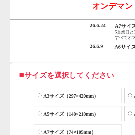
オンデマン
行うことで、従来のオンデマンド印刷機より
オフセット印刷に近い品質を実現いたしまし
26.6.24
A7サイ
5営業日と
すべてオ
コピー機やレーザープリンター等によくある色ムラや汚れ
26.6.9
A6サイ
5営業日と
すべてオフ
サイズを選択してください
A3サイズ（297×420mm）
A5サイズ（148×210mm）
A7サイズ（74×105mm）