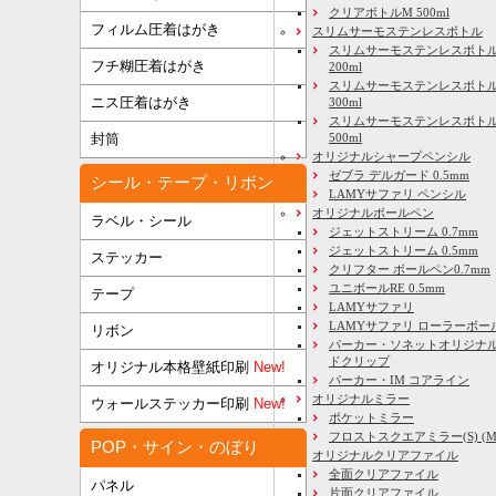
クリアボトルM 500ml
フィルム圧着はがき
スリムサーモステンレスボトル
スリムサーモステンレスボトル
フチ糊圧着はがき
200ml
スリムサーモステンレスボト
ニス圧着はがき
300ml
スリムサーモステンレスボトル
500ml
封筒
オリジナルシャープペンシル
ゼブラ デルガード 0.5mm
シール・テープ・リボン
LAMYサファリ ペンシル
オリジナルボールペン
ラベル・シール
ジェットストリーム 0.7mm
ジェットストリーム 0.5mm
ステッカー
クリフター ボールペン0.7mm
ユニボールRE 0.5mm
テープ
LAMYサファリ
LAMYサファリ ローラーボー
リボン
パーカー・ソネットオリジナル
ドクリップ
オリジナル本格壁紙印刷
New!
パーカー・IM コアライン
オリジナルミラー
ウォールステッカー印刷
New!
ポケットミラー
フロストスクエアミラー(S) (M) 
POP・サイン・のぼり
オリジナルクリアファイル
全面クリアファイル
パネル
片面クリアファイル