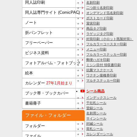
同人誌印刷
名刺印刷
二つ折り名刺印刷
同人誌専門サイト (ComicPAC)
オンデマンド箔名刺印刷
ポストカード印刷
ノート
賞状印刷
商品タグ印刷
折パンフレット
ラゲッジタグ印刷
封筒印刷
（小ロット既製封筒）
フリーペーパー
フルカラーコースター印刷
メニュー印刷
ビジネス資料
フルカラーステッカー印刷
郵便ハガキ印刷
フォトアルバム・フォトブック
ミシン目付 領収書印刷
抗菌マスクケース
絵本
ワクチン接種券印刷
マルチステッカー印刷
カレンダー
27年1月始まり
シール商品
ブック帯・ブックカバー
インデックスシール
千社札シール
書籍冊子
登録シール
名刺用シール
ファイル・フォルダー
サインシール
封緘シール
フォルダー
荷札シール
カレンダーシール
ファイル