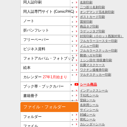
同人誌印刷
名刺印刷
二つ折り名刺印刷
同人誌専門サイト (ComicPAC)
オンデマンド箔名刺印刷
ポストカード印刷
ノート
賞状印刷
商品タグ印刷
折パンフレット
ラゲッジタグ印刷
封筒印刷
（小ロット既製封筒）
フリーペーパー
フルカラーコースター印刷
メニュー印刷
ビジネス資料
フルカラーステッカー印刷
郵便ハガキ印刷
フォトアルバム・フォトブック
ミシン目付 領収書印刷
抗菌マスクケース
絵本
ワクチン接種券印刷
マルチステッカー印刷
カレンダー
27年1月始まり
シール商品
ブック帯・ブックカバー
インデックスシール
千社札シール
書籍冊子
登録シール
名刺用シール
ファイル・フォルダー
サインシール
封緘シール
フォルダー
荷札シール
カレンダーシール
ファイル