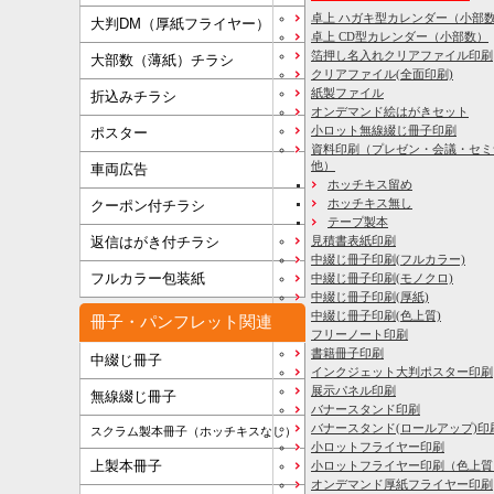
卓上 ハガキ型カレンダー（小部
大判DM（厚紙フライヤー）
卓上 CD型カレンダー（小部数）
箔押し名入れクリアファイル印刷
大部数（薄紙）チラシ
クリアファイル(全面印刷)
紙製ファイル
折込みチラシ
オンデマンド絵はがきセット
小ロット無線綴じ冊子印刷
ポスター
資料印刷
（プレゼン・会議・セミ
他）
車両広告
ホッチキス留め
ホッチキス無し
クーポン付チラシ
テープ製本
見積書表紙印刷
返信はがき付チラシ
中綴じ冊子印刷(フルカラー)
フルカラー包装紙
中綴じ冊子印刷(モノクロ)
中綴じ冊子印刷(厚紙)
中綴じ冊子印刷(色上質)
冊子・パンフレット関連
フリーノート印刷
書籍冊子印刷
中綴じ冊子
インクジェット大判ポスター印刷
展示パネル印刷
無線綴じ冊子
バナースタンド印刷
バナースタンド(ロールアップ)印
スクラム製本冊子（ホッチキスなし）
小ロットフライヤー印刷
上製本冊子
小ロットフライヤー印刷（色上質
オンデマンド厚紙フライヤー印刷