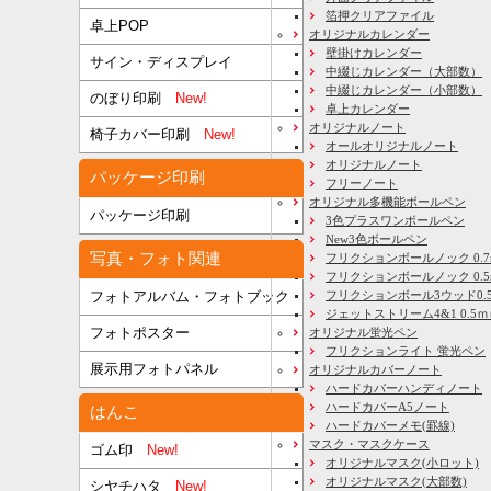
箔押クリアファイル
卓上POP
オリジナルカレンダー
壁掛けカレンダー
サイン・ディスプレイ
中綴じカレンダー（大部数）
中綴じカレンダー（小部数）
のぼり印刷
New!
卓上カレンダー
オリジナルノート
椅子カバー印刷
New!
オールオリジナルノート
オリジナルノート
パッケージ印刷
フリーノート
オリジナル多機能ボールペン
パッケージ印刷
3色プラスワンボールペン
New3色ボールペン
写真・フォト関連
フリクションボールノック 0.7
フリクションボールノック 0.5
フリクションボール3ウッド0.
フォトアルバム・フォトブック
ジェットストリーム4&1 0.5
フォトポスター
オリジナル蛍光ペン
フリクションライト 蛍光ペン
展示用フォトパネル
オリジナルカバーノート
ハードカバーハンディノート
ハードカバーA5ノート
はんこ
ハードカバーメモ(罫線)
マスク・マスクケース
ゴム印
New!
オリジナルマスク(小ロット)
オリジナルマスク(大部数)
シヤチハタ
New!