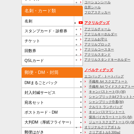
コーションシール
住所シール
名刺・カード類
フロアステッカー
名刺
アクリルグッズ
アクリルチャーム
スタンプカード・診察券
アクリルキーホルダー
アクリルお守り
チケット
アクリルブロック
アクリルコースター
回数券
アクリルスタンド
アクリルスタンドキーホルダー
QSLカード
ノベルティグッズ
郵便・DM・封筒
エコバッグ・トートバッグ
不織布 A4 スクエアトート
DMまるごとパック
不織布 A4 ワイドスクエアト
キャンバストート(S) (M)
封入封緘サービス
シャンブリックA4フラットト
シャンブリック巾着(M)
宛名セット
クルリト ランチバッグ
キャンバスマリントート
ポストカード・DM
保冷バイカラートート(S) (M)
大判DM（厚紙フライヤー）
ジュートスクエアトート(S) (M) 
オリジナルクリアボトル
郵便はがき
クリアボトルS 300ml