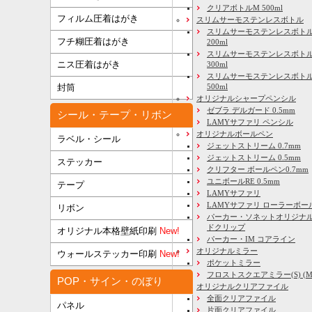
クリアボトルM 500ml
フィルム圧着はがき
スリムサーモステンレスボトル
スリムサーモステンレスボトル
フチ糊圧着はがき
200ml
スリムサーモステンレスボト
ニス圧着はがき
300ml
スリムサーモステンレスボトル
500ml
封筒
オリジナルシャープペンシル
ゼブラ デルガード 0.5mm
シール・テープ・リボン
LAMYサファリ ペンシル
オリジナルボールペン
ラベル・シール
ジェットストリーム 0.7mm
ジェットストリーム 0.5mm
ステッカー
クリフター ボールペン0.7mm
ユニボールRE 0.5mm
テープ
LAMYサファリ
LAMYサファリ ローラーボー
リボン
パーカー・ソネットオリジナル
ドクリップ
オリジナル本格壁紙印刷
New!
パーカー・IM コアライン
オリジナルミラー
ウォールステッカー印刷
New!
ポケットミラー
フロストスクエアミラー(S) (M) 
POP・サイン・のぼり
オリジナルクリアファイル
全面クリアファイル
パネル
片面クリアファイル