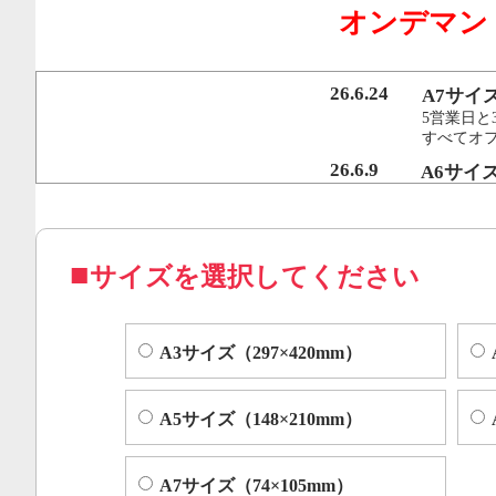
オンデマン
行うことで、従来のオンデマンド印刷機より
オフセット印刷に近い品質を実現いたしまし
26.6.24
A7サイ
5営業日と
すべてオ
コピー機やレーザープリンター等によくある色ムラや汚れ
26.6.9
A6サイ
5営業日と
すべてオフ
サイズを選択してください
A3サイズ（297×420mm）
A5サイズ（148×210mm）
A7サイズ（74×105mm）