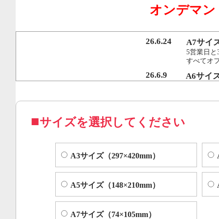
オンデマン
行うことで、従来のオンデマンド印刷機より
オフセット印刷に近い品質を実現いたしまし
26.6.24
A7サイ
5営業日と
すべてオ
コピー機やレーザープリンター等によくある色ムラや汚れ
26.6.9
A6サイ
5営業日と
すべてオフ
サイズを選択してください
A3サイズ（297×420mm）
A5サイズ（148×210mm）
A7サイズ（74×105mm）