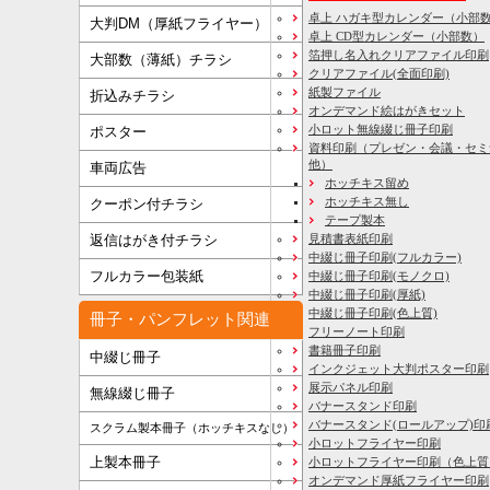
卓上 ハガキ型カレンダー（小部
大判DM（厚紙フライヤー）
卓上 CD型カレンダー（小部数）
箔押し名入れクリアファイル印刷
大部数（薄紙）チラシ
クリアファイル(全面印刷)
紙製ファイル
折込みチラシ
オンデマンド絵はがきセット
小ロット無線綴じ冊子印刷
ポスター
資料印刷
（プレゼン・会議・セミ
他）
車両広告
ホッチキス留め
ホッチキス無し
クーポン付チラシ
テープ製本
見積書表紙印刷
返信はがき付チラシ
中綴じ冊子印刷(フルカラー)
フルカラー包装紙
中綴じ冊子印刷(モノクロ)
中綴じ冊子印刷(厚紙)
中綴じ冊子印刷(色上質)
冊子・パンフレット関連
フリーノート印刷
書籍冊子印刷
中綴じ冊子
インクジェット大判ポスター印刷
展示パネル印刷
無線綴じ冊子
バナースタンド印刷
バナースタンド(ロールアップ)印
スクラム製本冊子（ホッチキスなし）
小ロットフライヤー印刷
上製本冊子
小ロットフライヤー印刷（色上質
オンデマンド厚紙フライヤー印刷