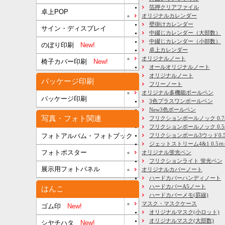
箔押クリアファイル
卓上POP
オリジナルカレンダー
壁掛けカレンダー
サイン・ディスプレイ
中綴じカレンダー（大部数）
中綴じカレンダー（小部数）
のぼり印刷
New!
卓上カレンダー
オリジナルノート
椅子カバー印刷
New!
オールオリジナルノート
オリジナルノート
パッケージ印刷
フリーノート
オリジナル多機能ボールペン
パッケージ印刷
3色プラスワンボールペン
New3色ボールペン
写真・フォト関連
フリクションボールノック 0.7
フリクションボールノック 0.5
フリクションボール3ウッド0.
フォトアルバム・フォトブック
ジェットストリーム4&1 0.5
フォトポスター
オリジナル蛍光ペン
フリクションライト 蛍光ペン
展示用フォトパネル
オリジナルカバーノート
ハードカバーハンディノート
ハードカバーA5ノート
はんこ
ハードカバーメモ(罫線)
マスク・マスクケース
ゴム印
New!
オリジナルマスク(小ロット)
オリジナルマスク(大部数)
シヤチハタ
New!