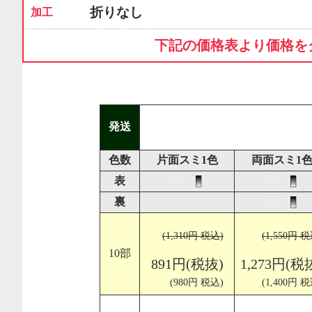
折りなし
加工
下記の価格表より価格を
発送
色数
片面スミ1色
両面スミ1
表
裏
(1,310円 税込)
(1,550円 税
10部
891円(税抜)
1,273円(税
(980円 税込)
(1,400円 税