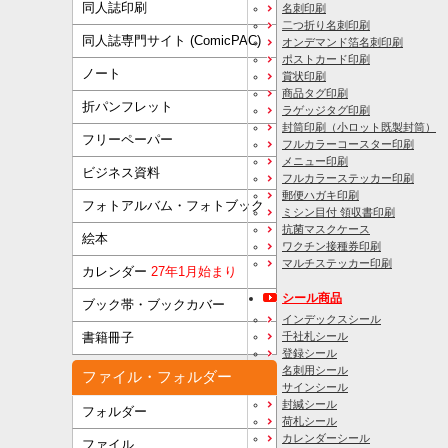
同人誌印刷
名刺印刷
二つ折り名刺印刷
同人誌専門サイト (ComicPAC)
オンデマンド箔名刺印刷
ポストカード印刷
ノート
賞状印刷
商品タグ印刷
折パンフレット
ラゲッジタグ印刷
封筒印刷
（小ロット既製封筒）
フリーペーパー
フルカラーコースター印刷
メニュー印刷
ビジネス資料
フルカラーステッカー印刷
郵便ハガキ印刷
フォトアルバム・フォトブック
ミシン目付 領収書印刷
抗菌マスクケース
絵本
ワクチン接種券印刷
マルチステッカー印刷
カレンダー
27年1月始まり
シール商品
ブック帯・ブックカバー
インデックスシール
千社札シール
書籍冊子
登録シール
名刺用シール
ファイル・フォルダー
サインシール
封緘シール
フォルダー
荷札シール
カレンダーシール
ファイル