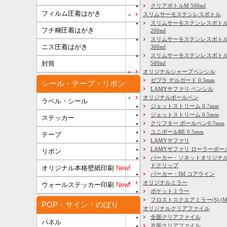
クリアボトルM 500ml
フィルム圧着はがき
スリムサーモステンレスボトル
スリムサーモステンレスボトル
フチ糊圧着はがき
200ml
スリムサーモステンレスボト
ニス圧着はがき
300ml
スリムサーモステンレスボトル
500ml
封筒
オリジナルシャープペンシル
ゼブラ デルガード 0.5mm
シール・テープ・リボン
LAMYサファリ ペンシル
オリジナルボールペン
ラベル・シール
ジェットストリーム 0.7mm
ジェットストリーム 0.5mm
ステッカー
クリフター ボールペン0.7mm
ユニボールRE 0.5mm
テープ
LAMYサファリ
LAMYサファリ ローラーボー
リボン
パーカー・ソネットオリジナル
ドクリップ
オリジナル本格壁紙印刷
New!
パーカー・IM コアライン
オリジナルミラー
ウォールステッカー印刷
New!
ポケットミラー
フロストスクエアミラー(S) (M) 
POP・サイン・のぼり
オリジナルクリアファイル
全面クリアファイル
パネル
片面クリアファイル