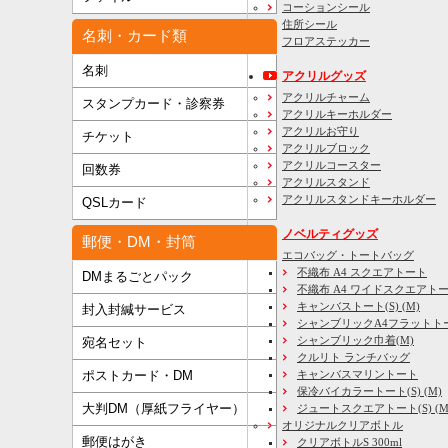
コーションシール
住所シール
名刺・カード類
フロアステッカー
名刺
アクリルグッズ
アクリルチャーム
スタンプカード・診察券
アクリルキーホルダー
アクリルお守り
チケット
アクリルブロック
アクリルコースター
回数券
アクリルスタンド
アクリルスタンドキーホルダー
QSLカード
ノベルティグッズ
郵便・DM・封筒
エコバッグ・トートバッグ
不織布 A4 スクエアトート
DMまるごとパック
不織布 A4 ワイドスクエアト
キャンバストート(S) (M)
封入封緘サービス
シャンブリックA4フラットト
シャンブリック巾着(M)
宛名セット
クルリト ランチバッグ
キャンバスマリントート
ポストカード・DM
保冷バイカラートート(S) (M)
大判DM（厚紙フライヤー）
ジュートスクエアトート(S) (M) 
オリジナルクリアボトル
郵便はがき
クリアボトルS 300ml