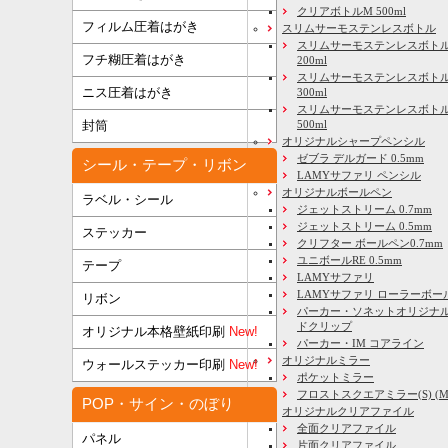
クリアボトルM 500ml
フィルム圧着はがき
スリムサーモステンレスボトル
スリムサーモステンレスボトル
フチ糊圧着はがき
200ml
スリムサーモステンレスボト
ニス圧着はがき
300ml
スリムサーモステンレスボトル
500ml
封筒
オリジナルシャープペンシル
ゼブラ デルガード 0.5mm
シール・テープ・リボン
LAMYサファリ ペンシル
オリジナルボールペン
ラベル・シール
ジェットストリーム 0.7mm
ジェットストリーム 0.5mm
ステッカー
クリフター ボールペン0.7mm
ユニボールRE 0.5mm
テープ
LAMYサファリ
LAMYサファリ ローラーボー
リボン
パーカー・ソネットオリジナル
ドクリップ
オリジナル本格壁紙印刷
New!
パーカー・IM コアライン
オリジナルミラー
ウォールステッカー印刷
New!
ポケットミラー
フロストスクエアミラー(S) (M) 
POP・サイン・のぼり
オリジナルクリアファイル
全面クリアファイル
パネル
片面クリアファイル