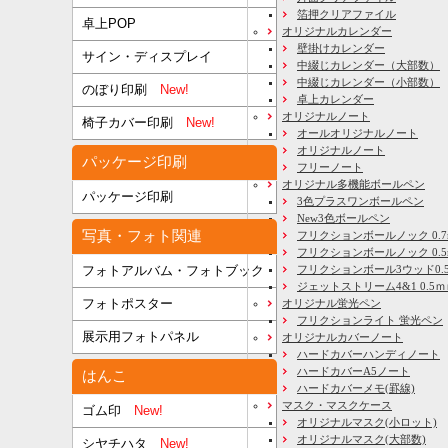
箔押クリアファイル
卓上POP
オリジナルカレンダー
壁掛けカレンダー
サイン・ディスプレイ
中綴じカレンダー（大部数）
中綴じカレンダー（小部数）
のぼり印刷
New!
卓上カレンダー
オリジナルノート
椅子カバー印刷
New!
オールオリジナルノート
オリジナルノート
パッケージ印刷
フリーノート
オリジナル多機能ボールペン
パッケージ印刷
3色プラスワンボールペン
New3色ボールペン
写真・フォト関連
フリクションボールノック 0.7
フリクションボールノック 0.5
フリクションボール3ウッド0.
フォトアルバム・フォトブック
ジェットストリーム4&1 0.5
フォトポスター
オリジナル蛍光ペン
フリクションライト 蛍光ペン
展示用フォトパネル
オリジナルカバーノート
ハードカバーハンディノート
ハードカバーA5ノート
はんこ
ハードカバーメモ(罫線)
マスク・マスクケース
ゴム印
New!
オリジナルマスク(小ロット)
オリジナルマスク(大部数)
シヤチハタ
New!