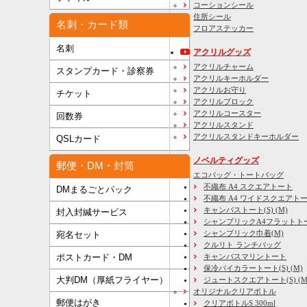
コーションシール
住所シール
名刺・カード類
フロアステッカー
名刺
アクリルグッズ
アクリルチャーム
スタンプカード・診察券
アクリルキーホルダー
アクリルお守り
チケット
アクリルブロック
アクリルコースター
回数券
アクリルスタンド
アクリルスタンドキーホルダー
QSLカード
ノベルティグッズ
郵便・DM・封筒
エコバッグ・トートバッグ
不織布 A4 スクエアトート
DMまるごとパック
不織布 A4 ワイドスクエアト
キャンバストート(S) (M)
封入封緘サービス
シャンブリックA4フラットト
シャンブリック巾着(M)
宛名セット
クルリト ランチバッグ
キャンバスマリントート
ポストカード・DM
保冷バイカラートート(S) (M)
大判DM（厚紙フライヤー）
ジュートスクエアトート(S) (M) 
オリジナルクリアボトル
郵便はがき
クリアボトルS 300ml