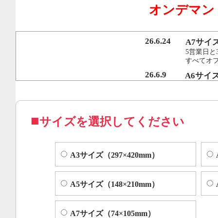
オンデマン
行うことで、従来のオンデマンド印刷機より
オフセット印刷に近い品質を実現いたしまし
26.6.24
A7サイ
5営業日と
すべてオ
コピー機やレーザープリンター等によくある色ムラや汚れ
26.6.9
A6サイ
5営業日と
すべてオフ
サイズを選択してください
A3サイズ（297×420mm）
A5サイズ（148×210mm）
A7サイズ（74×105mm）