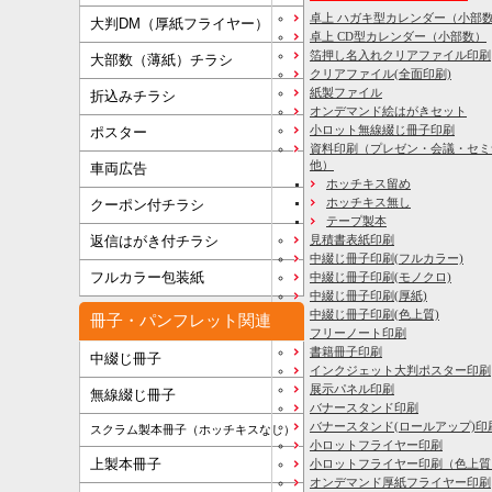
卓上 ハガキ型カレンダー（小部
大判DM（厚紙フライヤー）
卓上 CD型カレンダー（小部数）
箔押し名入れクリアファイル印刷
大部数（薄紙）チラシ
クリアファイル(全面印刷)
紙製ファイル
折込みチラシ
オンデマンド絵はがきセット
小ロット無線綴じ冊子印刷
ポスター
資料印刷
（プレゼン・会議・セミ
他）
車両広告
ホッチキス留め
ホッチキス無し
クーポン付チラシ
テープ製本
見積書表紙印刷
返信はがき付チラシ
中綴じ冊子印刷(フルカラー)
フルカラー包装紙
中綴じ冊子印刷(モノクロ)
中綴じ冊子印刷(厚紙)
中綴じ冊子印刷(色上質)
冊子・パンフレット関連
フリーノート印刷
書籍冊子印刷
中綴じ冊子
インクジェット大判ポスター印刷
展示パネル印刷
無線綴じ冊子
バナースタンド印刷
バナースタンド(ロールアップ)印
スクラム製本冊子（ホッチキスなし）
小ロットフライヤー印刷
上製本冊子
小ロットフライヤー印刷（色上質
オンデマンド厚紙フライヤー印刷