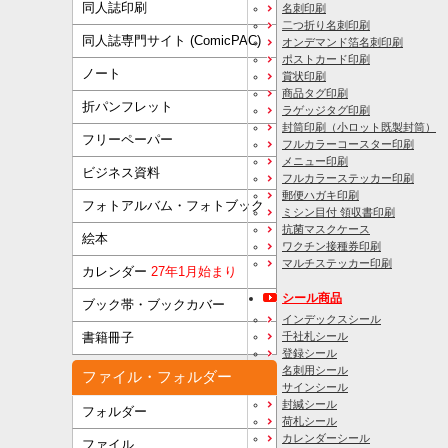
同人誌印刷
名刺印刷
二つ折り名刺印刷
同人誌専門サイト (ComicPAC)
オンデマンド箔名刺印刷
ポストカード印刷
ノート
賞状印刷
商品タグ印刷
折パンフレット
ラゲッジタグ印刷
封筒印刷
（小ロット既製封筒）
フリーペーパー
フルカラーコースター印刷
メニュー印刷
ビジネス資料
フルカラーステッカー印刷
郵便ハガキ印刷
フォトアルバム・フォトブック
ミシン目付 領収書印刷
抗菌マスクケース
絵本
ワクチン接種券印刷
マルチステッカー印刷
カレンダー
27年1月始まり
シール商品
ブック帯・ブックカバー
インデックスシール
千社札シール
書籍冊子
登録シール
名刺用シール
ファイル・フォルダー
サインシール
封緘シール
フォルダー
荷札シール
カレンダーシール
ファイル