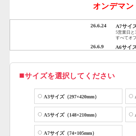
オンデマン
行うことで、従来のオンデマンド印刷機より
オフセット印刷に近い品質を実現いたしまし
26.6.24
A7サイ
5営業日と
すべてオ
コピー機やレーザープリンター等によくある色ムラや汚れ
26.6.9
A6サイ
5営業日と
すべてオフ
サイズを選択してください
A3サイズ（297×420mm）
A5サイズ（148×210mm）
A7サイズ（74×105mm）