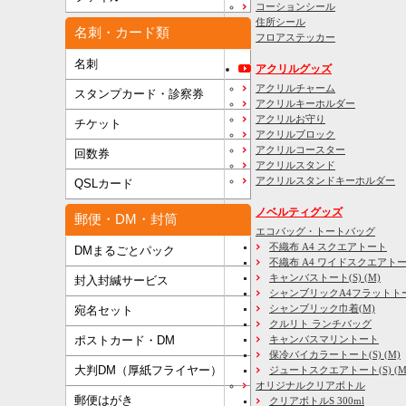
コーションシール
住所シール
名刺・カード類
フロアステッカー
名刺
アクリルグッズ
アクリルチャーム
スタンプカード・診察券
アクリルキーホルダー
アクリルお守り
チケット
アクリルブロック
アクリルコースター
回数券
アクリルスタンド
アクリルスタンドキーホルダー
QSLカード
ノベルティグッズ
郵便・DM・封筒
エコバッグ・トートバッグ
不織布 A4 スクエアトート
DMまるごとパック
不織布 A4 ワイドスクエアト
キャンバストート(S) (M)
封入封緘サービス
シャンブリックA4フラットト
シャンブリック巾着(M)
宛名セット
クルリト ランチバッグ
キャンバスマリントート
ポストカード・DM
保冷バイカラートート(S) (M)
大判DM（厚紙フライヤー）
ジュートスクエアトート(S) (M) 
オリジナルクリアボトル
郵便はがき
クリアボトルS 300ml