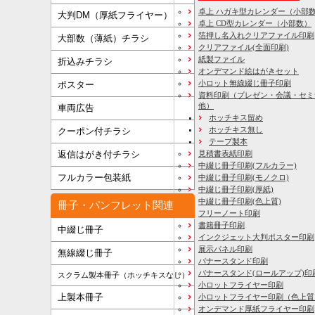
卓上 ハガキ型カレンダー（小部
大判DM（厚紙フライヤー）
卓上 CD型カレンダー（小部数）
箔押し名入れクリアファイル印刷
大部数（薄紙）チラシ
クリアファイル(全面印刷)
紙製ファイル
折込みチラシ
オンデマンド絵はがきセット
小ロット無線綴じ冊子印刷
ポスター
資料印刷
（プレゼン・会議・セミ
他）
車両広告
ホッチキス留め
ホッチキス無し
クーポン付チラシ
テープ製本
見積書表紙印刷
返信はがき付チラシ
中綴じ冊子印刷(フルカラー)
フルカラー包装紙
中綴じ冊子印刷(モノクロ)
中綴じ冊子印刷(厚紙)
中綴じ冊子印刷(色上質)
冊子・パンフレット関連
フリーノート印刷
書籍冊子印刷
中綴じ冊子
インクジェット大判ポスター印刷
展示パネル印刷
無線綴じ冊子
バナースタンド印刷
バナースタンド(ロールアップ)印
スクラム製本冊子（ホッチキスなし）
小ロットフライヤー印刷
上製本冊子
小ロットフライヤー印刷（色上質
オンデマンド厚紙フライヤー印刷