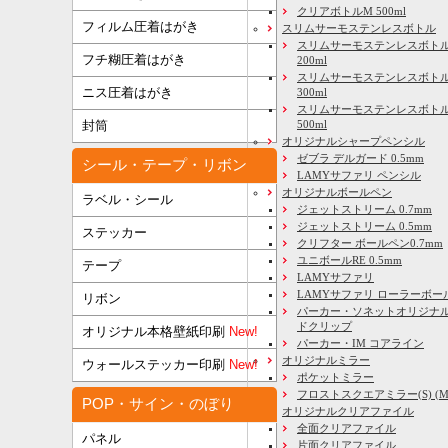
クリアボトルM 500ml
フィルム圧着はがき
スリムサーモステンレスボトル
スリムサーモステンレスボトル
フチ糊圧着はがき
200ml
スリムサーモステンレスボト
ニス圧着はがき
300ml
スリムサーモステンレスボトル
500ml
封筒
オリジナルシャープペンシル
ゼブラ デルガード 0.5mm
シール・テープ・リボン
LAMYサファリ ペンシル
オリジナルボールペン
ラベル・シール
ジェットストリーム 0.7mm
ジェットストリーム 0.5mm
ステッカー
クリフター ボールペン0.7mm
ユニボールRE 0.5mm
テープ
LAMYサファリ
LAMYサファリ ローラーボー
リボン
パーカー・ソネットオリジナル
ドクリップ
オリジナル本格壁紙印刷
New!
パーカー・IM コアライン
オリジナルミラー
ウォールステッカー印刷
New!
ポケットミラー
フロストスクエアミラー(S) (M) 
POP・サイン・のぼり
オリジナルクリアファイル
全面クリアファイル
パネル
片面クリアファイル