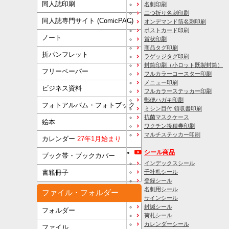
同人誌印刷
名刺印刷
二つ折り名刺印刷
同人誌専門サイト (ComicPAC)
オンデマンド箔名刺印刷
ポストカード印刷
ノート
賞状印刷
商品タグ印刷
折パンフレット
ラゲッジタグ印刷
封筒印刷
（小ロット既製封筒）
フリーペーパー
フルカラーコースター印刷
メニュー印刷
ビジネス資料
フルカラーステッカー印刷
郵便ハガキ印刷
フォトアルバム・フォトブック
ミシン目付 領収書印刷
抗菌マスクケース
絵本
ワクチン接種券印刷
マルチステッカー印刷
カレンダー
27年1月始まり
シール商品
ブック帯・ブックカバー
インデックスシール
千社札シール
書籍冊子
登録シール
名刺用シール
ファイル・フォルダー
サインシール
封緘シール
フォルダー
荷札シール
カレンダーシール
ファイル