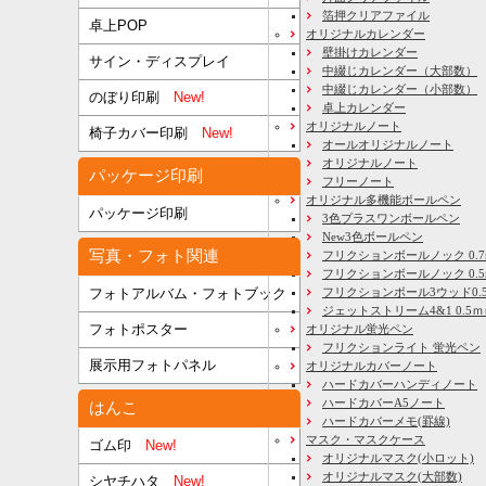
箔押クリアファイル
卓上POP
オリジナルカレンダー
壁掛けカレンダー
サイン・ディスプレイ
中綴じカレンダー（大部数）
中綴じカレンダー（小部数）
のぼり印刷
New!
卓上カレンダー
オリジナルノート
椅子カバー印刷
New!
オールオリジナルノート
オリジナルノート
パッケージ印刷
フリーノート
オリジナル多機能ボールペン
パッケージ印刷
3色プラスワンボールペン
New3色ボールペン
写真・フォト関連
フリクションボールノック 0.7
フリクションボールノック 0.5
フリクションボール3ウッド0.
フォトアルバム・フォトブック
ジェットストリーム4&1 0.5
フォトポスター
オリジナル蛍光ペン
フリクションライト 蛍光ペン
展示用フォトパネル
オリジナルカバーノート
ハードカバーハンディノート
ハードカバーA5ノート
はんこ
ハードカバーメモ(罫線)
マスク・マスクケース
ゴム印
New!
オリジナルマスク(小ロット)
オリジナルマスク(大部数)
シヤチハタ
New!