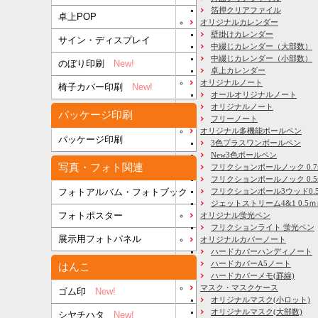
箔押クリアファイル
卓上POP
オリジナルカレンダー
壁掛けカレンダー
サイン・ディスプレイ
中綴じカレンダー（大部数）
中綴じカレンダー（小部数）
のぼり印刷
New!
卓上カレンダー
オリジナルノート
椅子カバー印刷
New!
オールオリジナルノート
オリジナルノート
パッケージ印刷
フリーノート
オリジナル多機能ボールペン
パッケージ印刷
3色プラスワンボールペン
New3色ボールペン
写真・フォト関連
フリクションボールノック 0.7
フリクションボールノック 0.5
フリクションボール3ウッド0.
フォトアルバム・フォトブック
ジェットストリーム4&1 0.5
フォトポスター
オリジナル蛍光ペン
フリクションライト 蛍光ペン
展示用フォトパネル
オリジナルカバーノート
ハードカバーハンディノート
ハードカバーA5ノート
はんこ
ハードカバーメモ(罫線)
マスク・マスクケース
ゴム印
New!
オリジナルマスク(小ロット)
オリジナルマスク(大部数)
シヤチハタ
New!