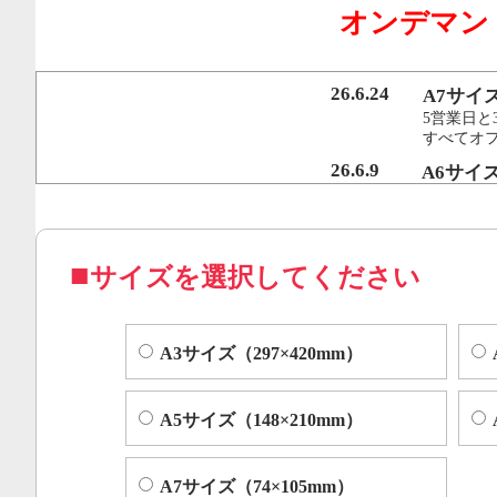
オンデマン
行うことで、従来のオンデマンド印刷機より
オフセット印刷に近い品質を実現いたしまし
26.6.24
A7サイ
5営業日と
すべてオ
コピー機やレーザープリンター等によくある色ムラや汚れ
26.6.9
A6サイ
5営業日と
すべてオフ
サイズを選択してください
A3サイズ（297×420mm）
A5サイズ（148×210mm）
A7サイズ（74×105mm）