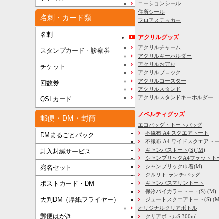
コーションシール
住所シール
名刺・カード類
フロアステッカー
名刺
アクリルグッズ
アクリルチャーム
スタンプカード・診察券
アクリルキーホルダー
アクリルお守り
チケット
アクリルブロック
アクリルコースター
回数券
アクリルスタンド
アクリルスタンドキーホルダー
QSLカード
ノベルティグッズ
郵便・DM・封筒
エコバッグ・トートバッグ
不織布 A4 スクエアトート
DMまるごとパック
不織布 A4 ワイドスクエアト
キャンバストート(S) (M)
封入封緘サービス
シャンブリックA4フラットト
シャンブリック巾着(M)
宛名セット
クルリト ランチバッグ
キャンバスマリントート
ポストカード・DM
保冷バイカラートート(S) (M)
大判DM（厚紙フライヤー）
ジュートスクエアトート(S) (M) 
オリジナルクリアボトル
郵便はがき
クリアボトルS 300ml