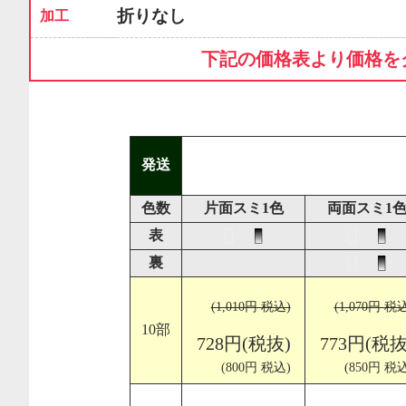
折りなし
加工
下記の価格表より価格を
発送
色数
片面スミ1色
両面スミ1
表
裏
(1,010円 税込)
(1,070円 税
10部
728円(税抜)
773円(税抜
(800円 税込)
(850円 税込