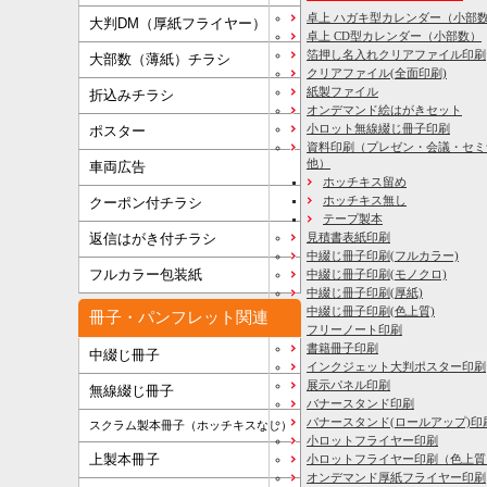
卓上 ハガキ型カレンダー（小部
大判DM（厚紙フライヤー）
卓上 CD型カレンダー（小部数）
箔押し名入れクリアファイル印刷
大部数（薄紙）チラシ
クリアファイル(全面印刷)
紙製ファイル
折込みチラシ
オンデマンド絵はがきセット
小ロット無線綴じ冊子印刷
ポスター
資料印刷
（プレゼン・会議・セミ
他）
車両広告
ホッチキス留め
ホッチキス無し
クーポン付チラシ
テープ製本
見積書表紙印刷
返信はがき付チラシ
中綴じ冊子印刷(フルカラー)
フルカラー包装紙
中綴じ冊子印刷(モノクロ)
中綴じ冊子印刷(厚紙)
中綴じ冊子印刷(色上質)
冊子・パンフレット関連
フリーノート印刷
書籍冊子印刷
中綴じ冊子
インクジェット大判ポスター印刷
展示パネル印刷
無線綴じ冊子
バナースタンド印刷
バナースタンド(ロールアップ)印
スクラム製本冊子（ホッチキスなし）
小ロットフライヤー印刷
上製本冊子
小ロットフライヤー印刷（色上質
オンデマンド厚紙フライヤー印刷