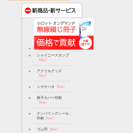
シャイニースタンプ
New!
アクリルグッズ
New!
シヤチハタ
New!
椅子カバー印刷
New!
ナンバリングシール
印刷
New!
ゴム印
New!