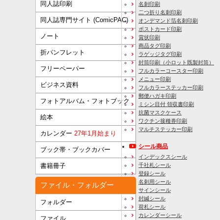
同人誌印刷
名刺印刷
二つ折り名刺印刷
同人誌専門サイト (ComicPAC)
オンデマンド箔名刺印刷
ポストカード印刷
ノート
賞状印刷
商品タグ印刷
折パンフレット
ラゲッジタグ印刷
封筒印刷
（小ロット既製封筒）
フリーペーパー
フルカラーコースター印刷
メニュー印刷
ビジネス資料
フルカラーステッカー印刷
郵便ハガキ印刷
フォトアルバム・フォトブック
ミシン目付 領収書印刷
抗菌マスクケース
絵本
ワクチン接種券印刷
マルチステッカー印刷
カレンダー
27年1月始まり
シール商品
ブック帯・ブックカバー
インデックスシール
千社札シール
書籍冊子
登録シール
名刺用シール
ファイル・フォルダー
サインシール
封緘シール
フォルダー
荷札シール
カレンダーシール
ファイル