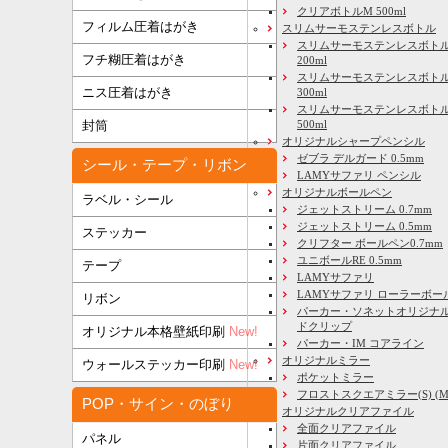
クリアボトルM 500ml
フィルム圧着はがき
スリムサーモステンレスボトル
スリムサーモステンレスボトル
フチ糊圧着はがき
200ml
スリムサーモステンレスボト
ニス圧着はがき
300ml
スリムサーモステンレスボトル
500ml
封筒
オリジナルシャープペンシル
ゼブラ デルガード 0.5mm
シール・テープ・リボン
LAMYサファリ ペンシル
オリジナルボールペン
ラベル・シール
ジェットストリーム 0.7mm
ジェットストリーム 0.5mm
ステッカー
クリフター ボールペン0.7mm
ユニボールRE 0.5mm
テープ
LAMYサファリ
LAMYサファリ ローラーボー
リボン
パーカー・ソネットオリジナル
ドクリップ
オリジナル本格壁紙印刷
New!
パーカー・IM コアライン
オリジナルミラー
ウォールステッカー印刷
New!
ポケットミラー
フロストスクエアミラー(S) (M) 
POP・サイン・のぼり
オリジナルクリアファイル
全面クリアファイル
パネル
片面クリアファイル