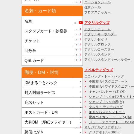
コーションシール
住所シール
名刺・カード類
フロアステッカー
名刺
アクリルグッズ
アクリルチャーム
スタンプカード・診察券
アクリルキーホルダー
アクリルお守り
チケット
アクリルブロック
アクリルコースター
回数券
アクリルスタンド
アクリルスタンドキーホルダー
QSLカード
ノベルティグッズ
郵便・DM・封筒
エコバッグ・トートバッグ
不織布 A4 スクエアトート
DMまるごとパック
不織布 A4 ワイドスクエアト
キャンバストート(S) (M)
封入封緘サービス
シャンブリックA4フラットト
シャンブリック巾着(M)
宛名セット
クルリト ランチバッグ
キャンバスマリントート
ポストカード・DM
保冷バイカラートート(S) (M)
大判DM（厚紙フライヤー）
ジュートスクエアトート(S) (M) 
オリジナルクリアボトル
郵便はがき
クリアボトルS 300ml