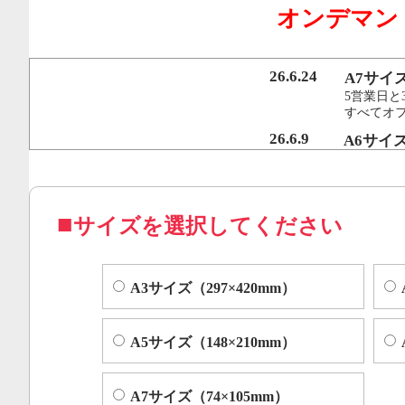
オンデマン
行うことで、従来のオンデマンド印刷機より
オフセット印刷に近い品質を実現いたしまし
26.6.24
A7サイ
5営業日と
すべてオ
コピー機やレーザープリンター等によくある色ムラや汚れ
26.6.9
A6サイ
5営業日と
すべてオフ
サイズを選択してください
A3サイズ（297×420mm）
A5サイズ（148×210mm）
A7サイズ（74×105mm）