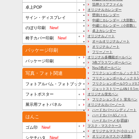
箔押クリアファイル
卓上POP
オリジナルカレンダー
壁掛けカレンダー
サイン・ディスプレイ
中綴じカレンダー（大部数）
中綴じカレンダー（小部数）
のぼり印刷
New!
卓上カレンダー
オリジナルノート
椅子カバー印刷
New!
オールオリジナルノート
オリジナルノート
パッケージ印刷
フリーノート
オリジナル多機能ボールペン
パッケージ印刷
3色プラスワンボールペン
New3色ボールペン
写真・フォト関連
フリクションボールノック 0.7
フリクションボールノック 0.5
フリクションボール3ウッド0.
フォトアルバム・フォトブック
ジェットストリーム4&1 0.5
フォトポスター
オリジナル蛍光ペン
フリクションライト 蛍光ペン
展示用フォトパネル
オリジナルカバーノート
ハードカバーハンディノート
ハードカバーA5ノート
はんこ
ハードカバーメモ(罫線)
マスク・マスクケース
ゴム印
New!
オリジナルマスク(小ロット)
オリジナルマスク(大部数)
シヤチハタ
New!