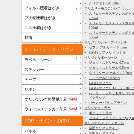
クリアボトルM 500ml
フィルム圧着はがき
スリムサーモステンレスボトル
スリムサーモステンレスボトル
フチ糊圧着はがき
200ml
スリムサーモステンレスボト
ニス圧着はがき
300ml
スリムサーモステンレスボトル
500ml
封筒
オリジナルシャープペンシル
ゼブラ デルガード 0.5mm
シール・テープ・リボン
LAMYサファリ ペンシル
オリジナルボールペン
ラベル・シール
ジェットストリーム 0.7mm
ジェットストリーム 0.5mm
ステッカー
クリフター ボールペン0.7mm
ユニボールRE 0.5mm
テープ
LAMYサファリ
LAMYサファリ ローラーボー
リボン
パーカー・ソネットオリジナル
ドクリップ
オリジナル本格壁紙印刷
New!
パーカー・IM コアライン
オリジナルミラー
ウォールステッカー印刷
New!
ポケットミラー
フロストスクエアミラー(S) (M) 
POP・サイン・のぼり
オリジナルクリアファイル
全面クリアファイル
パネル
片面クリアファイル