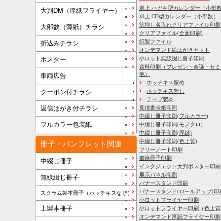
卓上 ハガキ型カレンダー（小部
大判DM（厚紙フライヤー）
卓上 CD型カレンダー（小部数）
箔押し名入れクリアファイル印刷
大部数（薄紙）チラシ
クリアファイル(全面印刷)
紙製ファイル
折込みチラシ
オンデマンド絵はがきセット
小ロット無線綴じ冊子印刷
ポスター
資料印刷
（プレゼン・会議・セミ
他）
車両広告
ホッチキス留め
ホッチキス無し
クーポン付チラシ
テープ製本
見積書表紙印刷
返信はがき付チラシ
中綴じ冊子印刷(フルカラー)
フルカラー包装紙
中綴じ冊子印刷(モノクロ)
中綴じ冊子印刷(厚紙)
中綴じ冊子印刷(色上質)
冊子・パンフレット関連
フリーノート印刷
書籍冊子印刷
中綴じ冊子
インクジェット大判ポスター印刷
展示パネル印刷
無線綴じ冊子
バナースタンド印刷
バナースタンド(ロールアップ)印
スクラム製本冊子（ホッチキスなし）
小ロットフライヤー印刷
上製本冊子
小ロットフライヤー印刷（色上質
オンデマンド厚紙フライヤー印刷