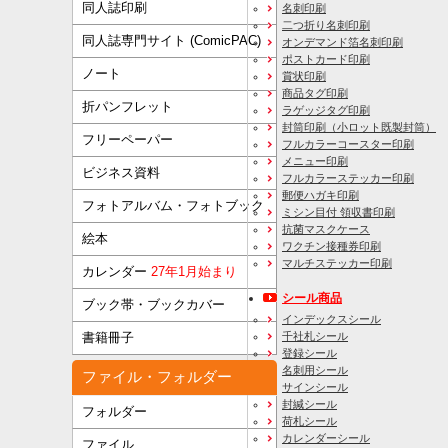
同人誌印刷
名刺印刷
二つ折り名刺印刷
同人誌専門サイト (ComicPAC)
オンデマンド箔名刺印刷
ポストカード印刷
ノート
賞状印刷
商品タグ印刷
折パンフレット
ラゲッジタグ印刷
封筒印刷
（小ロット既製封筒）
フリーペーパー
フルカラーコースター印刷
メニュー印刷
ビジネス資料
フルカラーステッカー印刷
郵便ハガキ印刷
フォトアルバム・フォトブック
ミシン目付 領収書印刷
抗菌マスクケース
絵本
ワクチン接種券印刷
マルチステッカー印刷
カレンダー
27年1月始まり
シール商品
ブック帯・ブックカバー
インデックスシール
千社札シール
書籍冊子
登録シール
名刺用シール
ファイル・フォルダー
サインシール
封緘シール
フォルダー
荷札シール
カレンダーシール
ファイル