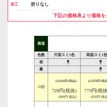
折りなし
加工
下記の価格表より価格を
発送
色数
片面スミ1色
両面スミ1
表
裏
(1,010円 税込)
(1,070円 税
10部
728円(税抜)
773円(税抜
(800円 税込)
(850円 税込