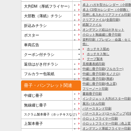
卓上 ハガキ型カレンダー（小部
大判DM（厚紙フライヤー）
卓上 CD型カレンダー（小部数）
箔押し名入れクリアファイル印刷
大部数（薄紙）チラシ
クリアファイル(全面印刷)
紙製ファイル
折込みチラシ
オンデマンド絵はがきセット
小ロット無線綴じ冊子印刷
ポスター
資料印刷
（プレゼン・会議・セミ
他）
車両広告
ホッチキス留め
ホッチキス無し
クーポン付チラシ
テープ製本
見積書表紙印刷
返信はがき付チラシ
中綴じ冊子印刷(フルカラー)
フルカラー包装紙
中綴じ冊子印刷(モノクロ)
中綴じ冊子印刷(厚紙)
中綴じ冊子印刷(色上質)
冊子・パンフレット関連
フリーノート印刷
書籍冊子印刷
中綴じ冊子
インクジェット大判ポスター印刷
展示パネル印刷
無線綴じ冊子
バナースタンド印刷
バナースタンド(ロールアップ)印
スクラム製本冊子（ホッチキスなし）
小ロットフライヤー印刷
上製本冊子
小ロットフライヤー印刷（色上質
オンデマンド厚紙フライヤー印刷