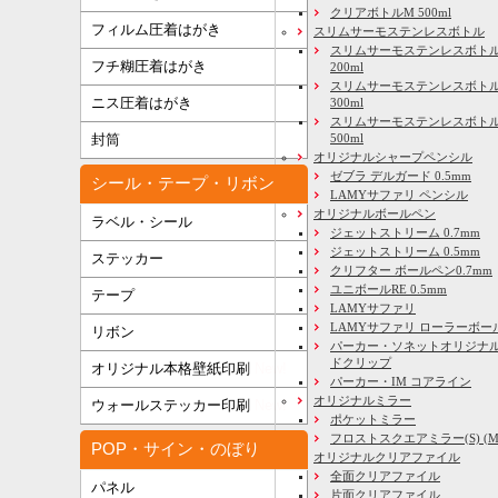
クリアボトルM 500ml
フィルム圧着はがき
スリムサーモステンレスボトル
スリムサーモステンレスボトル
フチ糊圧着はがき
200ml
スリムサーモステンレスボト
ニス圧着はがき
300ml
スリムサーモステンレスボトル
500ml
封筒
オリジナルシャープペンシル
ゼブラ デルガード 0.5mm
シール・テープ・リボン
LAMYサファリ ペンシル
オリジナルボールペン
ラベル・シール
ジェットストリーム 0.7mm
ジェットストリーム 0.5mm
ステッカー
クリフター ボールペン0.7mm
ユニボールRE 0.5mm
テープ
LAMYサファリ
LAMYサファリ ローラーボー
リボン
パーカー・ソネットオリジナル
ドクリップ
オリジナル本格壁紙印刷
New!
パーカー・IM コアライン
オリジナルミラー
ウォールステッカー印刷
New!
ポケットミラー
フロストスクエアミラー(S) (M) 
POP・サイン・のぼり
オリジナルクリアファイル
全面クリアファイル
パネル
片面クリアファイル