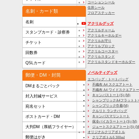
コーションシール
住所シール
名刺・カード類
フロアステッカー
名刺
アクリルグッズ
アクリルチャーム
スタンプカード・診察券
アクリルキーホルダー
アクリルお守り
チケット
アクリルブロック
アクリルコースター
回数券
アクリルスタンド
アクリルスタンドキーホルダー
QSLカード
ノベルティグッズ
郵便・DM・封筒
エコバッグ・トートバッグ
不織布 A4 スクエアトート
DMまるごとパック
不織布 A4 ワイドスクエアト
キャンバストート(S) (M)
封入封緘サービス
シャンブリックA4フラットト
シャンブリック巾着(M)
宛名セット
クルリト ランチバッグ
キャンバスマリントート
ポストカード・DM
保冷バイカラートート(S) (M)
大判DM（厚紙フライヤー）
ジュートスクエアトート(S) (M) 
オリジナルクリアボトル
郵便はがき
クリアボトルS 300ml