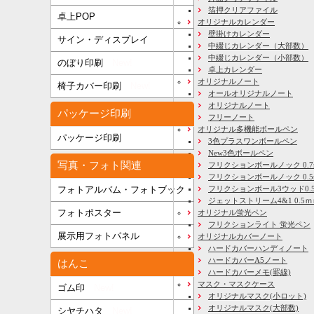
箔押クリアファイル
卓上POP
オリジナルカレンダー
壁掛けカレンダー
サイン・ディスプレイ
中綴じカレンダー（大部数）
中綴じカレンダー（小部数）
のぼり印刷
New!
卓上カレンダー
オリジナルノート
椅子カバー印刷
New!
オールオリジナルノート
オリジナルノート
パッケージ印刷
フリーノート
オリジナル多機能ボールペン
パッケージ印刷
3色プラスワンボールペン
New3色ボールペン
写真・フォト関連
フリクションボールノック 0.7
フリクションボールノック 0.5
フリクションボール3ウッド0.
フォトアルバム・フォトブック
ジェットストリーム4&1 0.5
フォトポスター
オリジナル蛍光ペン
フリクションライト 蛍光ペン
展示用フォトパネル
オリジナルカバーノート
ハードカバーハンディノート
ハードカバーA5ノート
はんこ
ハードカバーメモ(罫線)
マスク・マスクケース
ゴム印
New!
オリジナルマスク(小ロット)
オリジナルマスク(大部数)
シヤチハタ
New!