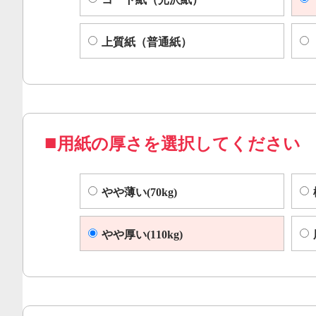
上質紙（普通紙）
用紙の厚さを選択してください
やや薄い(70kg)
やや厚い(110kg)