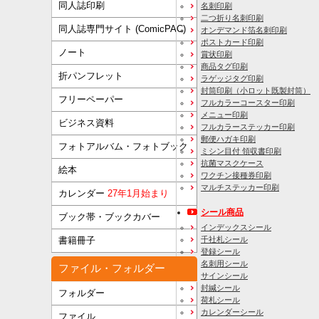
同人誌印刷
名刺印刷
二つ折り名刺印刷
同人誌専門サイト (ComicPAC)
オンデマンド箔名刺印刷
ポストカード印刷
ノート
賞状印刷
商品タグ印刷
折パンフレット
ラゲッジタグ印刷
封筒印刷
（小ロット既製封筒）
フリーペーパー
フルカラーコースター印刷
メニュー印刷
ビジネス資料
フルカラーステッカー印刷
郵便ハガキ印刷
フォトアルバム・フォトブック
ミシン目付 領収書印刷
抗菌マスクケース
絵本
ワクチン接種券印刷
マルチステッカー印刷
カレンダー
27年1月始まり
シール商品
ブック帯・ブックカバー
インデックスシール
千社札シール
書籍冊子
登録シール
名刺用シール
ファイル・フォルダー
サインシール
封緘シール
フォルダー
荷札シール
カレンダーシール
ファイル