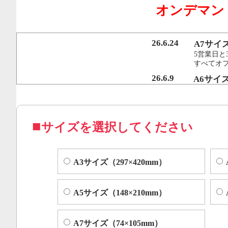
オンデマン
行うことで、従来のオンデマンド印刷機より
オフセット印刷に近い品質を実現いたしまし
26.6.24
A7サイ
5営業日と
すべてオ
コピー機やレーザープリンター等によくある色ムラや汚れ
26.6.9
A6サイ
5営業日と
すべてオフ
サイズを選択してください
A3サイズ（297×420mm）
A5サイズ（148×210mm）
A7サイズ（74×105mm）