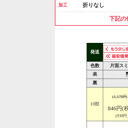
折りなし
加工
下記の
発送
色数
片面スミ
表
裏
(1,170
10部
846円(
(930円