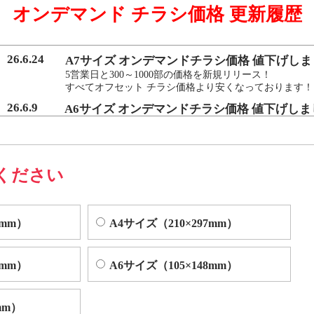
オンデマンド チラシ価格 更新履歴
マンド印刷機よりも
を実現いたしました。
26.6.24
A7サイズ オンデマンドチラシ価格 値下げしま
5営業日と300～1000部の価格を新規リリース！
すべてオフセット チラシ価格より安くなっております！
によくある色ムラや汚れを、発生する前に検出し自動的に修正する技術
26.6.9
A6サイズ オンデマンドチラシ価格 値下げしま
5営業日と300～1000部の価格を新規リリース！
すべてオフセット チラシ価格より安くなっております！
ください
0mm）
A4サイズ（210×297mm）
0mm）
A6サイズ（105×148mm）
mm）