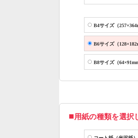
B4サイズ（257×36
B6サイズ（128×18
B8サイズ（64×91m
用紙の種類を選択
コート紙（光沢紙）