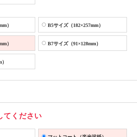
4mm）
B5サイズ（182×257mm）
2mm）
B7サイズ（91×128mm）
m）
してください
マットコート（半光沢紙）