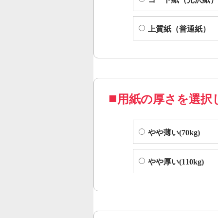
上質紙（普通紙）
用紙の厚さを選択
やや薄い(70kg)
やや厚い(110kg)