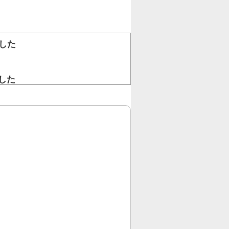
した
。
した
！