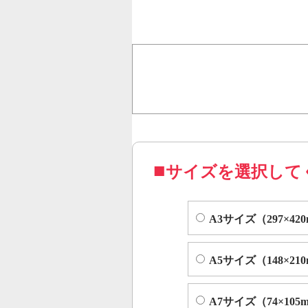
行うことで、従来のオンデ
オフセット印刷に近い品質
コピー機やレーザープリンター等
サイズを選択して
A3サイズ（297×42
A5サイズ（148×21
A7サイズ（74×105