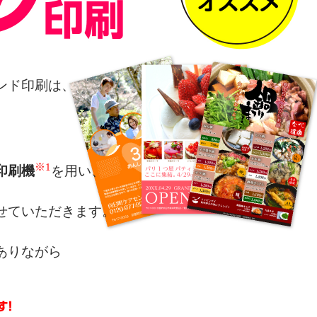
ンド印刷は、
※1
印刷機
を用い、
せていただきます。
ありながら
によるカラー表現を