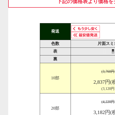
下記の価格表より価格を
発送
色数
片面スミ
表
裏
(3,760
10部
2,837円(
(3,120
(4,220
20部
3,182円(