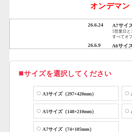
オンデマン
行うことで、従来のオンデマンド印刷機より
オフセット印刷に近い品質を実現いたしまし
26.6.24
A7サイ
5営業日と
すべてオ
コピー機やレーザープリンター等によくある色ムラや汚れ
26.6.9
A6サイ
5営業日と
すべてオフ
サイズを選択してください
A3サイズ（297×420mm）
A5サイズ（148×210mm）
A7サイズ（74×105mm）