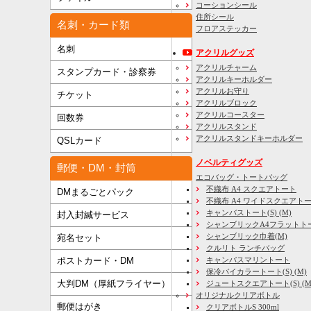
コーションシール
住所シール
名刺・カード類
フロアステッカー
名刺
アクリルグッズ
アクリルチャーム
スタンプカード・診察券
アクリルキーホルダー
アクリルお守り
チケット
アクリルブロック
アクリルコースター
回数券
アクリルスタンド
アクリルスタンドキーホルダー
QSLカード
ノベルティグッズ
郵便・DM・封筒
エコバッグ・トートバッグ
不織布 A4 スクエアトート
DMまるごとパック
不織布 A4 ワイドスクエアト
キャンバストート(S) (M)
封入封緘サービス
シャンブリックA4フラットト
シャンブリック巾着(M)
宛名セット
クルリト ランチバッグ
キャンバスマリントート
ポストカード・DM
保冷バイカラートート(S) (M)
大判DM（厚紙フライヤー）
ジュートスクエアトート(S) (M) 
オリジナルクリアボトル
郵便はがき
クリアボトルS 300ml