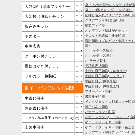
卓上 ハガキ型カレンダー（小部
大判DM（厚紙フライヤー）
卓上 CD型カレンダー（小部数）
箔押し名入れクリアファイル印刷
大部数（薄紙）チラシ
クリアファイル(全面印刷)
紙製ファイル
折込みチラシ
オンデマンド絵はがきセット
小ロット無線綴じ冊子印刷
ポスター
資料印刷
（プレゼン・会議・セミ
他）
車両広告
ホッチキス留め
ホッチキス無し
クーポン付チラシ
テープ製本
見積書表紙印刷
返信はがき付チラシ
中綴じ冊子印刷(フルカラー)
フルカラー包装紙
中綴じ冊子印刷(モノクロ)
中綴じ冊子印刷(厚紙)
中綴じ冊子印刷(色上質)
冊子・パンフレット関連
フリーノート印刷
書籍冊子印刷
中綴じ冊子
インクジェット大判ポスター印刷
展示パネル印刷
無線綴じ冊子
バナースタンド印刷
バナースタンド(ロールアップ)印
スクラム製本冊子（ホッチキスなし）
小ロットフライヤー印刷
上製本冊子
小ロットフライヤー印刷（色上質
オンデマンド厚紙フライヤー印刷