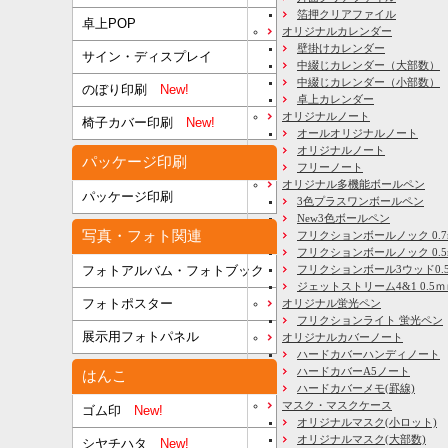
箔押クリアファイル
卓上POP
オリジナルカレンダー
壁掛けカレンダー
サイン・ディスプレイ
中綴じカレンダー（大部数）
中綴じカレンダー（小部数）
のぼり印刷
New!
卓上カレンダー
オリジナルノート
椅子カバー印刷
New!
オールオリジナルノート
オリジナルノート
パッケージ印刷
フリーノート
オリジナル多機能ボールペン
パッケージ印刷
3色プラスワンボールペン
New3色ボールペン
写真・フォト関連
フリクションボールノック 0.7
フリクションボールノック 0.5
フリクションボール3ウッド0.
フォトアルバム・フォトブック
ジェットストリーム4&1 0.5
フォトポスター
オリジナル蛍光ペン
フリクションライト 蛍光ペン
展示用フォトパネル
オリジナルカバーノート
ハードカバーハンディノート
ハードカバーA5ノート
はんこ
ハードカバーメモ(罫線)
マスク・マスクケース
ゴム印
New!
オリジナルマスク(小ロット)
オリジナルマスク(大部数)
シヤチハタ
New!