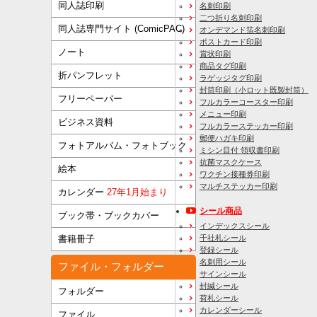
同人誌印刷
名刺印刷
二つ折り名刺印刷
同人誌専門サイト (ComicPAC)
オンデマンド箔名刺印刷
ポストカード印刷
ノート
賞状印刷
商品タグ印刷
折パンフレット
ラゲッジタグ印刷
封筒印刷
（小ロット既製封筒）
フリーペーパー
フルカラーコースター印刷
メニュー印刷
ビジネス資料
フルカラーステッカー印刷
郵便ハガキ印刷
フォトアルバム・フォトブック
ミシン目付 領収書印刷
抗菌マスクケース
絵本
ワクチン接種券印刷
マルチステッカー印刷
カレンダー
27年1月始まり
シール商品
ブック帯・ブックカバー
インデックスシール
千社札シール
書籍冊子
登録シール
名刺用シール
ファイル・フォルダー
サインシール
封緘シール
フォルダー
荷札シール
カレンダーシール
ファイル