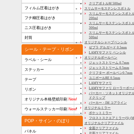
クリアボトルM 500ml
フィルム圧着はがき
スリムサーモステンレスボトル
スリムサーモステンレスボトル
フチ糊圧着はがき
200ml
スリムサーモステンレスボト
ニス圧着はがき
300ml
スリムサーモステンレスボトル
500ml
封筒
オリジナルシャープペンシル
ゼブラ デルガード 0.5mm
シール・テープ・リボン
LAMYサファリ ペンシル
オリジナルボールペン
ラベル・シール
ジェットストリーム 0.7mm
ジェットストリーム 0.5mm
ステッカー
クリフター ボールペン0.7mm
ユニボールRE 0.5mm
テープ
LAMYサファリ
LAMYサファリ ローラーボー
リボン
パーカー・ソネットオリジナル
ドクリップ
オリジナル本格壁紙印刷
New!
パーカー・IM コアライン
オリジナルミラー
ウォールステッカー印刷
New!
ポケットミラー
フロストスクエアミラー(S) (M) 
POP・サイン・のぼり
オリジナルクリアファイル
全面クリアファイル
パネル
片面クリアファイル