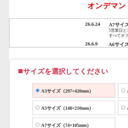
オンデマン
行うことで、従来のオンデマンド印刷機より
オフセット印刷に近い品質を実現いたしまし
26.6.24
A7サイ
5営業日と
すべてオ
コピー機やレーザープリンター等によくある色ムラや汚れ
26.6.9
A6サイ
5営業日と
すべてオフ
サイズを選択してください
A3サイズ（297×420mm）
A5サイズ（148×210mm）
A7サイズ（74×105mm）