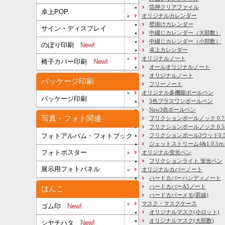
箔押クリアファイル
卓上POP
オリジナルカレンダー
壁掛けカレンダー
サイン・ディスプレイ
中綴じカレンダー（大部数）
中綴じカレンダー（小部数）
のぼり印刷
New!
卓上カレンダー
オリジナルノート
椅子カバー印刷
New!
オールオリジナルノート
オリジナルノート
パッケージ印刷
フリーノート
オリジナル多機能ボールペン
パッケージ印刷
3色プラスワンボールペン
New3色ボールペン
写真・フォト関連
フリクションボールノック 0.7
フリクションボールノック 0.5
フリクションボール3ウッド0.
フォトアルバム・フォトブック
ジェットストリーム4&1 0.5
フォトポスター
オリジナル蛍光ペン
フリクションライト 蛍光ペン
展示用フォトパネル
オリジナルカバーノート
ハードカバーハンディノート
ハードカバーA5ノート
はんこ
ハードカバーメモ(罫線)
マスク・マスクケース
ゴム印
New!
オリジナルマスク(小ロット)
オリジナルマスク(大部数)
シヤチハタ
New!