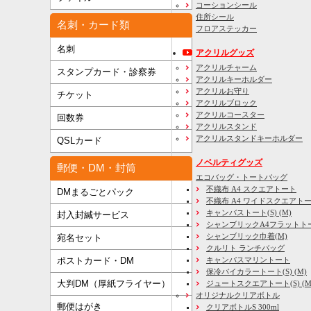
コーションシール
住所シール
名刺・カード類
フロアステッカー
名刺
アクリルグッズ
アクリルチャーム
スタンプカード・診察券
アクリルキーホルダー
アクリルお守り
チケット
アクリルブロック
アクリルコースター
回数券
アクリルスタンド
アクリルスタンドキーホルダー
QSLカード
ノベルティグッズ
郵便・DM・封筒
エコバッグ・トートバッグ
不織布 A4 スクエアトート
DMまるごとパック
不織布 A4 ワイドスクエアト
キャンバストート(S) (M)
封入封緘サービス
シャンブリックA4フラットト
シャンブリック巾着(M)
宛名セット
クルリト ランチバッグ
キャンバスマリントート
ポストカード・DM
保冷バイカラートート(S) (M)
大判DM（厚紙フライヤー）
ジュートスクエアトート(S) (M) 
オリジナルクリアボトル
郵便はがき
クリアボトルS 300ml