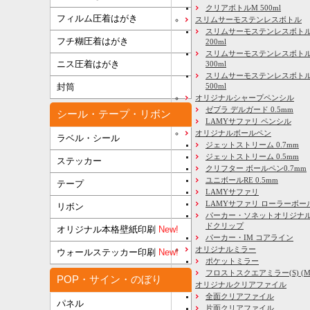
クリアボトルM 500ml
フィルム圧着はがき
スリムサーモステンレスボトル
スリムサーモステンレスボトル
フチ糊圧着はがき
200ml
スリムサーモステンレスボト
ニス圧着はがき
300ml
スリムサーモステンレスボトル
500ml
封筒
オリジナルシャープペンシル
ゼブラ デルガード 0.5mm
シール・テープ・リボン
LAMYサファリ ペンシル
オリジナルボールペン
ラベル・シール
ジェットストリーム 0.7mm
ジェットストリーム 0.5mm
ステッカー
クリフター ボールペン0.7mm
ユニボールRE 0.5mm
テープ
LAMYサファリ
LAMYサファリ ローラーボー
リボン
パーカー・ソネットオリジナル
ドクリップ
オリジナル本格壁紙印刷
New!
パーカー・IM コアライン
オリジナルミラー
ウォールステッカー印刷
New!
ポケットミラー
フロストスクエアミラー(S) (M) 
POP・サイン・のぼり
オリジナルクリアファイル
全面クリアファイル
パネル
片面クリアファイル