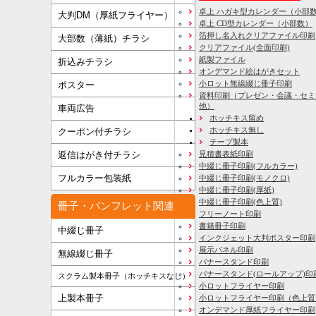
卓上 ハガキ型カレンダー（小部
大判DM（厚紙フライヤー）
卓上 CD型カレンダー（小部数）
箔押し名入れクリアファイル印刷
大部数（薄紙）チラシ
クリアファイル(全面印刷)
紙製ファイル
折込みチラシ
オンデマンド絵はがきセット
小ロット無線綴じ冊子印刷
ポスター
資料印刷
（プレゼン・会議・セミ
他）
車両広告
ホッチキス留め
ホッチキス無し
クーポン付チラシ
テープ製本
見積書表紙印刷
返信はがき付チラシ
中綴じ冊子印刷(フルカラー)
フルカラー包装紙
中綴じ冊子印刷(モノクロ)
中綴じ冊子印刷(厚紙)
中綴じ冊子印刷(色上質)
冊子・パンフレット関連
フリーノート印刷
書籍冊子印刷
中綴じ冊子
インクジェット大判ポスター印刷
展示パネル印刷
無線綴じ冊子
バナースタンド印刷
バナースタンド(ロールアップ)印
スクラム製本冊子（ホッチキスなし）
小ロットフライヤー印刷
上製本冊子
小ロットフライヤー印刷（色上質
オンデマンド厚紙フライヤー印刷