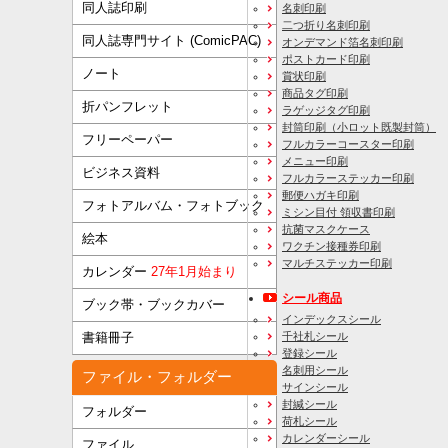
同人誌印刷
名刺印刷
二つ折り名刺印刷
同人誌専門サイト (ComicPAC)
オンデマンド箔名刺印刷
ポストカード印刷
ノート
賞状印刷
商品タグ印刷
折パンフレット
ラゲッジタグ印刷
封筒印刷
（小ロット既製封筒）
フリーペーパー
フルカラーコースター印刷
メニュー印刷
ビジネス資料
フルカラーステッカー印刷
郵便ハガキ印刷
フォトアルバム・フォトブック
ミシン目付 領収書印刷
抗菌マスクケース
絵本
ワクチン接種券印刷
マルチステッカー印刷
カレンダー
27年1月始まり
シール商品
ブック帯・ブックカバー
インデックスシール
千社札シール
書籍冊子
登録シール
名刺用シール
ファイル・フォルダー
サインシール
封緘シール
フォルダー
荷札シール
カレンダーシール
ファイル