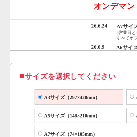
オンデマン
行うことで、従来のオンデマンド印刷機より
オフセット印刷に近い品質を実現いたしまし
26.6.24
A7サイ
5営業日と
すべてオ
コピー機やレーザープリンター等によくある色ムラや汚れ
26.6.9
A6サイ
5営業日と
すべてオフ
サイズを選択してください
A3サイズ（297×420mm）
A5サイズ（148×210mm）
A7サイズ（74×105mm）