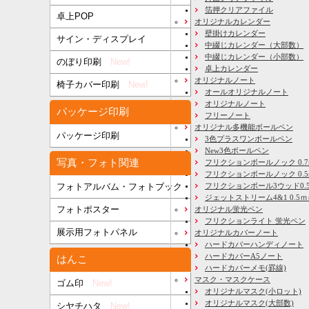
箔押クリアファイル
卓上POP
オリジナルカレンダー
壁掛けカレンダー
サイン・ディスプレイ
中綴じカレンダー（大部数）
中綴じカレンダー（小部数）
のぼり印刷
New!
卓上カレンダー
オリジナルノート
椅子カバー印刷
New!
オールオリジナルノート
オリジナルノート
パッケージ印刷
フリーノート
オリジナル多機能ボールペン
パッケージ印刷
3色プラスワンボールペン
New3色ボールペン
写真・フォト関連
フリクションボールノック 0.7
フリクションボールノック 0.5
フリクションボール3ウッド0.
フォトアルバム・フォトブック
ジェットストリーム4&1 0.5
フォトポスター
オリジナル蛍光ペン
フリクションライト 蛍光ペン
展示用フォトパネル
オリジナルカバーノート
ハードカバーハンディノート
ハードカバーA5ノート
はんこ
ハードカバーメモ(罫線)
マスク・マスクケース
ゴム印
New!
オリジナルマスク(小ロット)
オリジナルマスク(大部数)
シヤチハタ
New!