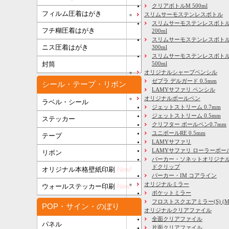
クリアボトルM 500ml
フィルム圧着はがき
スリムサーモステンレスボトル
スリムサーモステンレスボトル
フチ糊圧着はがき
200ml
スリムサーモステンレスボト
ニス圧着はがき
300ml
スリムサーモステンレスボトル
500ml
封筒
オリジナルシャープペンシル
ゼブラ デルガード 0.5mm
シール・テープ・リボン
LAMYサファリ ペンシル
オリジナルボールペン
ラベル・シール
ジェットストリーム 0.7mm
ジェットストリーム 0.5mm
ステッカー
クリフター ボールペン0.7mm
ユニボールRE 0.5mm
テープ
LAMYサファリ
LAMYサファリ ローラーボー
リボン
パーカー・ソネットオリジナル
ドクリップ
オリジナル本格壁紙印刷
New!
パーカー・IM コアライン
オリジナルミラー
ウォールステッカー印刷
New!
ポケットミラー
フロストスクエアミラー(S) (M) 
POP・サイン・のぼり
オリジナルクリアファイル
全面クリアファイル
パネル
片面クリアファイル