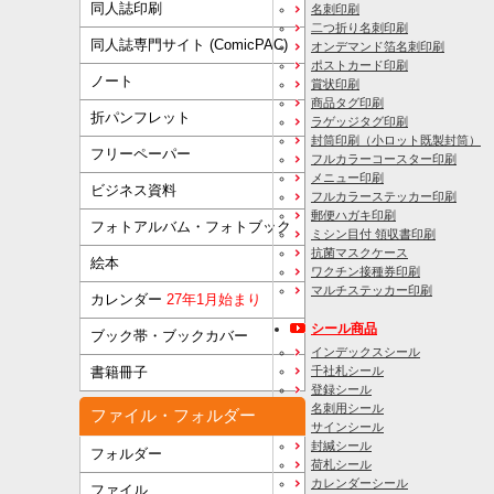
同人誌印刷
名刺印刷
二つ折り名刺印刷
同人誌専門サイト (ComicPAC)
オンデマンド箔名刺印刷
ポストカード印刷
ノート
賞状印刷
商品タグ印刷
折パンフレット
ラゲッジタグ印刷
封筒印刷
（小ロット既製封筒）
フリーペーパー
フルカラーコースター印刷
メニュー印刷
ビジネス資料
フルカラーステッカー印刷
郵便ハガキ印刷
フォトアルバム・フォトブック
ミシン目付 領収書印刷
抗菌マスクケース
絵本
ワクチン接種券印刷
マルチステッカー印刷
カレンダー
27年1月始まり
シール商品
ブック帯・ブックカバー
インデックスシール
千社札シール
書籍冊子
登録シール
名刺用シール
ファイル・フォルダー
サインシール
封緘シール
フォルダー
荷札シール
カレンダーシール
ファイル