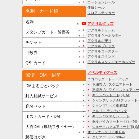
コーションシール
住所シール
名刺・カード類
フロアステッカー
名刺
アクリルグッズ
アクリルチャーム
スタンプカード・診察券
アクリルキーホルダー
アクリルお守り
チケット
アクリルブロック
アクリルコースター
回数券
アクリルスタンド
アクリルスタンドキーホルダー
QSLカード
ノベルティグッズ
郵便・DM・封筒
エコバッグ・トートバッグ
不織布 A4 スクエアトート
DMまるごとパック
不織布 A4 ワイドスクエアト
キャンバストート(S) (M)
封入封緘サービス
シャンブリックA4フラットト
シャンブリック巾着(M)
宛名セット
クルリト ランチバッグ
キャンバスマリントート
ポストカード・DM
保冷バイカラートート(S) (M)
大判DM（厚紙フライヤー）
ジュートスクエアトート(S) (M) 
オリジナルクリアボトル
郵便はがき
クリアボトルS 300ml