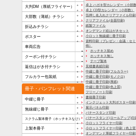
卓上 ハガキ型カレンダー（小部
大判DM（厚紙フライヤー）
卓上 CD型カレンダー（小部数）
箔押し名入れクリアファイル印刷
大部数（薄紙）チラシ
クリアファイル(全面印刷)
紙製ファイル
折込みチラシ
オンデマンド絵はがきセット
小ロット無線綴じ冊子印刷
ポスター
資料印刷
（プレゼン・会議・セミ
他）
車両広告
ホッチキス留め
ホッチキス無し
クーポン付チラシ
テープ製本
見積書表紙印刷
返信はがき付チラシ
中綴じ冊子印刷(フルカラー)
フルカラー包装紙
中綴じ冊子印刷(モノクロ)
中綴じ冊子印刷(厚紙)
中綴じ冊子印刷(色上質)
冊子・パンフレット関連
フリーノート印刷
書籍冊子印刷
中綴じ冊子
インクジェット大判ポスター印刷
展示パネル印刷
無線綴じ冊子
バナースタンド印刷
バナースタンド(ロールアップ)印
スクラム製本冊子（ホッチキスなし）
小ロットフライヤー印刷
上製本冊子
小ロットフライヤー印刷（色上質
オンデマンド厚紙フライヤー印刷