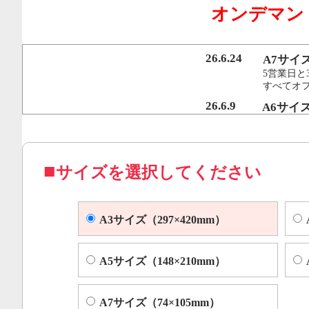
オンデマン
行うことで、従来のオンデマンド印刷機より
オフセット印刷に近い品質を実現いたしまし
26.6.24
A7サイ
5営業日と
すべてオ
コピー機やレーザープリンター等によくある色ムラや汚れ
26.6.9
A6サイ
5営業日と
すべてオフ
サイズを選択してください
A3サイズ（297×420mm）
A5サイズ（148×210mm）
A7サイズ（74×105mm）