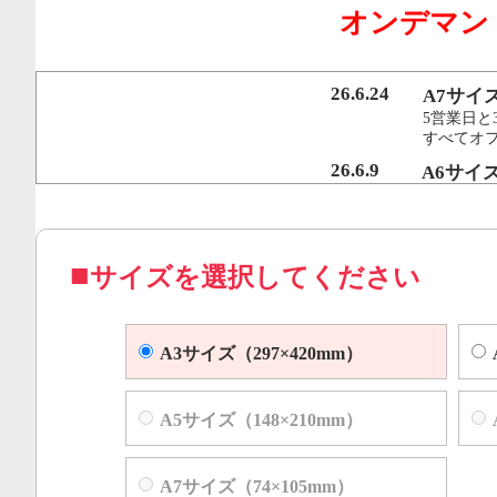
オンデマン
行うことで、従来のオンデマンド印刷機より
オフセット印刷に近い品質を実現いたしまし
26.6.24
A7サイ
5営業日と
すべてオ
コピー機やレーザープリンター等によくある色ムラや汚れ
26.6.9
A6サイ
5営業日と
すべてオフ
サイズを選択してください
A3サイズ（297×420mm）
A5サイズ（148×210mm）
A7サイズ（74×105mm）