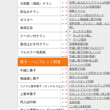
箔押し名入れクリアファイル印刷
大部数（薄紙）チラシ
クリアファイル(全面印刷)
紙製ファイル
折込みチラシ
オンデマンド絵はがきセット
小ロット無線綴じ冊子印刷
ポスター
資料印刷
（プレゼン・会議・セミ
他）
車両広告
ホッチキス留め
ホッチキス無し
クーポン付チラシ
テープ製本
見積書表紙印刷
返信はがき付チラシ
中綴じ冊子印刷(フルカラー)
フルカラー包装紙
中綴じ冊子印刷(モノクロ)
中綴じ冊子印刷(厚紙)
中綴じ冊子印刷(色上質)
冊子・パンフレット関連
フリーノート印刷
書籍冊子印刷
中綴じ冊子
インクジェット大判ポスター印刷
展示パネル印刷
無線綴じ冊子
バナースタンド印刷
バナースタンド(ロールアップ)印
スクラム製本冊子（ホッチキスなし）
小ロットフライヤー印刷
上製本冊子
小ロットフライヤー印刷（色上質
オンデマンド厚紙フライヤー印刷
同人誌印刷
名刺印刷
二つ折り名刺印刷