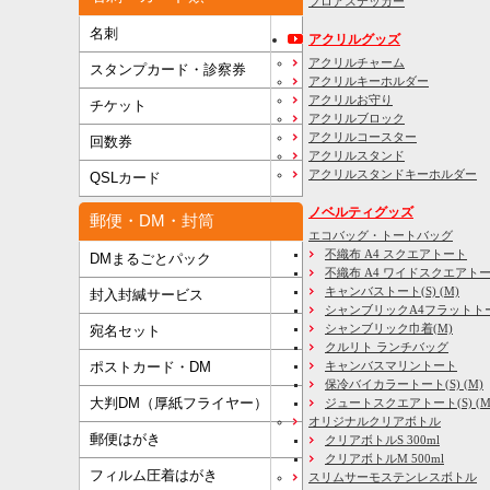
フロアステッカー
名刺
アクリルグッズ
アクリルチャーム
スタンプカード・診察券
アクリルキーホルダー
アクリルお守り
チケット
アクリルブロック
アクリルコースター
回数券
アクリルスタンド
アクリルスタンドキーホルダー
QSLカード
ノベルティグッズ
郵便・DM・封筒
エコバッグ・トートバッグ
不織布 A4 スクエアトート
DMまるごとパック
不織布 A4 ワイドスクエアト
キャンバストート(S) (M)
封入封緘サービス
シャンブリックA4フラットト
シャンブリック巾着(M)
宛名セット
クルリト ランチバッグ
キャンバスマリントート
ポストカード・DM
保冷バイカラートート(S) (M)
大判DM（厚紙フライヤー）
ジュートスクエアトート(S) (M) 
オリジナルクリアボトル
郵便はがき
クリアボトルS 300ml
クリアボトルM 500ml
フィルム圧着はがき
スリムサーモステンレスボトル