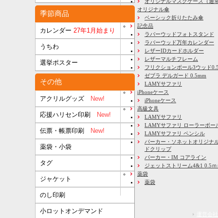
オリジナルマスクケース（通
オリジナル傘
季節商品
ベーシック折りたたみ傘
記念品
カレンダー
27年1月始まり
ラバーウッドフォトスタンド
ラバーウッド万年カレンダー
うちわ
レザーIDカードホルダー
レザーマルチフレーム
選挙ポスター
フリクションボール3ウッド0.
ゼブラ デルガード 0.5mm
その他
LAMYサファリ
iPhoneケース
アクリルグッズ
New!
iPhoneケース
高級文具
応援ハリセン印刷
New!
LAMYサファリ
LAMYサファリ ローラーボー
伝票・帳票印刷
New!
LAMYサファリ ペンシル
パーカー・ソネットオリジナル
薬袋・小袋
ドクリップ
パーカー・IM コアライン
タグ
ジェットストリーム4&1 0.5
薬袋
ジャケット
薬袋
のし印刷
小ロットオンデマンド
運営会社