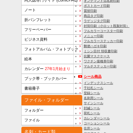
同人誌専門サイト (ComicPAC)
オンデマンド箔名刺印刷
ポストカード印刷
ノート
賞状印刷
商品タグ印刷
折パンフレット
ラゲッジタグ印刷
封筒印刷
（小ロット既製封筒）
フリーペーパー
フルカラーコースター印刷
メニュー印刷
ビジネス資料
フルカラーステッカー印刷
郵便ハガキ印刷
フォトアルバム・フォトブック
ミシン目付 領収書印刷
抗菌マスクケース
絵本
ワクチン接種券印刷
マルチステッカー印刷
カレンダー
27年1月始まり
シール商品
ブック帯・ブックカバー
インデックスシール
千社札シール
書籍冊子
登録シール
名刺用シール
ファイル・フォルダー
サインシール
封緘シール
フォルダー
荷札シール
カレンダーシール
ファイル
コーションシール
住所シール
名刺・カード類