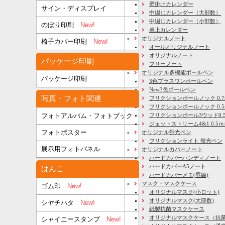
壁掛けカレンダー
サイン・ディスプレイ
中綴じカレンダー（大部数）
中綴じカレンダー（小部数）
のぼり印刷
New!
卓上カレンダー
オリジナルノート
椅子カバー印刷
New!
オールオリジナルノート
オリジナルノート
パッケージ印刷
フリーノート
オリジナル多機能ボールペン
パッケージ印刷
3色プラスワンボールペン
New3色ボールペン
写真・フォト関連
フリクションボールノック 0.7
フリクションボールノック 0.5
フリクションボール3ウッド0.
フォトアルバム・フォトブック
ジェットストリーム4&1 0.5
フォトポスター
オリジナル蛍光ペン
フリクションライト 蛍光ペン
展示用フォトパネル
オリジナルカバーノート
ハードカバーハンディノート
ハードカバーA5ノート
はんこ
ハードカバーメモ(罫線)
マスク・マスクケース
ゴム印
New!
オリジナルマスク(小ロット)
オリジナルマスク(大部数)
シヤチハタ
New!
紙製抗菌マスクケース
オリジナルマスクケース（抗
シャイニースタンプ
New!