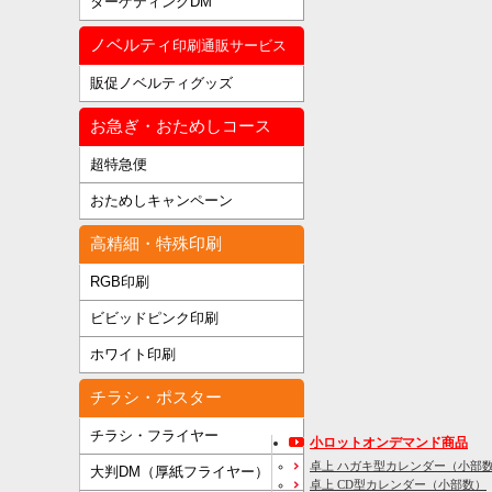
ターゲティングDM
ノベルティ
印刷通販サービス
販促ノベルティグッズ
お急ぎ・おためしコース
超特急便
おためしキャンペーン
高精細・特殊印刷
RGB印刷
ビビッドピンク印刷
ホワイト印刷
チラシ・ポスター
チラシ・フライヤー
小ロットオンデマンド商品
卓上 ハガキ型カレンダー（小部
大判DM（厚紙フライヤー）
卓上 CD型カレンダー（小部数）