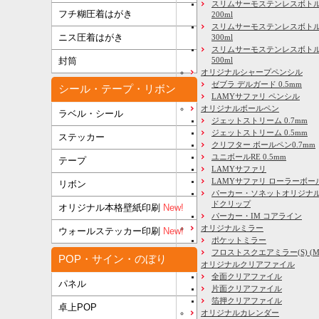
スリムサーモステンレスボトル
フチ糊圧着はがき
200ml
スリムサーモステンレスボト
ニス圧着はがき
300ml
スリムサーモステンレスボトル
500ml
封筒
オリジナルシャープペンシル
ゼブラ デルガード 0.5mm
シール・テープ・リボン
LAMYサファリ ペンシル
オリジナルボールペン
ラベル・シール
ジェットストリーム 0.7mm
ジェットストリーム 0.5mm
ステッカー
クリフター ボールペン0.7mm
ユニボールRE 0.5mm
テープ
LAMYサファリ
LAMYサファリ ローラーボー
リボン
パーカー・ソネットオリジナル
ドクリップ
オリジナル本格壁紙印刷
New!
パーカー・IM コアライン
オリジナルミラー
ウォールステッカー印刷
New!
ポケットミラー
フロストスクエアミラー(S) (M) 
POP・サイン・のぼり
オリジナルクリアファイル
全面クリアファイル
パネル
片面クリアファイル
箔押クリアファイル
卓上POP
オリジナルカレンダー