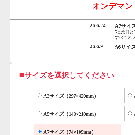
オンデマン
行うことで、従来のオンデマンド印刷機より
オフセット印刷に近い品質を実現いたしまし
26.6.24
A7サイ
5営業日と
すべてオ
コピー機やレーザープリンター等によくある色ムラや汚れ
26.6.9
A6サイ
5営業日と
すべてオフ
サイズを選択してください
A3サイズ（297×420mm）
A5サイズ（148×210mm）
A7サイズ（74×105mm）