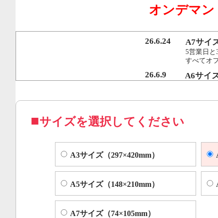
オンデマン
行うことで、従来のオンデマンド印刷機より
オフセット印刷に近い品質を実現いたしまし
26.6.24
A7サイ
5営業日と
すべてオ
コピー機やレーザープリンター等によくある色ムラや汚れ
26.6.9
A6サイ
5営業日と
すべてオフ
サイズを選択してください
A3サイズ（297×420mm）
A5サイズ（148×210mm）
A7サイズ（74×105mm）