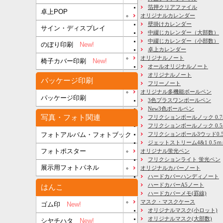
箔押クリアファイル
卓上POP
オリジナルカレンダー
壁掛けカレンダー
サイン・ディスプレイ
中綴じカレンダー（大部数）
中綴じカレンダー（小部数）
のぼり印刷
New!
卓上カレンダー
オリジナルノート
椅子カバー印刷
New!
オールオリジナルノート
オリジナルノート
パッケージ印刷
フリーノート
オリジナル多機能ボールペン
パッケージ印刷
3色プラスワンボールペン
New3色ボールペン
写真・フォト関連
フリクションボールノック 0.7
フリクションボールノック 0.5
フリクションボール3ウッド0.
フォトアルバム・フォトブック
ジェットストリーム4&1 0.5
フォトポスター
オリジナル蛍光ペン
フリクションライト 蛍光ペン
展示用フォトパネル
オリジナルカバーノート
ハードカバーハンディノート
ハードカバーA5ノート
はんこ
ハードカバーメモ(罫線)
マスク・マスクケース
ゴム印
New!
オリジナルマスク(小ロット)
オリジナルマスク(大部数)
シヤチハタ
New!