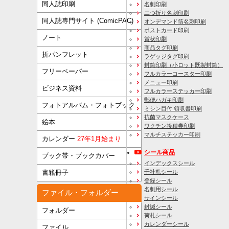
同人誌印刷
名刺印刷
二つ折り名刺印刷
同人誌専門サイト (ComicPAC)
オンデマンド箔名刺印刷
ポストカード印刷
ノート
賞状印刷
商品タグ印刷
折パンフレット
ラゲッジタグ印刷
封筒印刷
（小ロット既製封筒）
フリーペーパー
フルカラーコースター印刷
メニュー印刷
ビジネス資料
フルカラーステッカー印刷
郵便ハガキ印刷
フォトアルバム・フォトブック
ミシン目付 領収書印刷
抗菌マスクケース
絵本
ワクチン接種券印刷
マルチステッカー印刷
カレンダー
27年1月始まり
シール商品
ブック帯・ブックカバー
インデックスシール
千社札シール
書籍冊子
登録シール
名刺用シール
ファイル・フォルダー
サインシール
封緘シール
フォルダー
荷札シール
カレンダーシール
ファイル