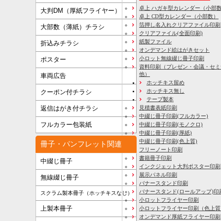
卓上 ハガキ型カレンダー（小部
大判DM（厚紙フライヤー）
卓上 CD型カレンダー（小部数）
箔押し名入れクリアファイル印刷
大部数（薄紙）チラシ
クリアファイル(全面印刷)
紙製ファイル
折込みチラシ
オンデマンド絵はがきセット
小ロット無線綴じ冊子印刷
ポスター
資料印刷
（プレゼン・会議・セミ
他）
車両広告
ホッチキス留め
ホッチキス無し
クーポン付チラシ
テープ製本
見積書表紙印刷
返信はがき付チラシ
中綴じ冊子印刷(フルカラー)
フルカラー包装紙
中綴じ冊子印刷(モノクロ)
中綴じ冊子印刷(厚紙)
中綴じ冊子印刷(色上質)
冊子・パンフレット関連
フリーノート印刷
書籍冊子印刷
中綴じ冊子
インクジェット大判ポスター印刷
展示パネル印刷
無線綴じ冊子
バナースタンド印刷
バナースタンド(ロールアップ)印
スクラム製本冊子（ホッチキスなし）
小ロットフライヤー印刷
上製本冊子
小ロットフライヤー印刷（色上質
オンデマンド厚紙フライヤー印刷