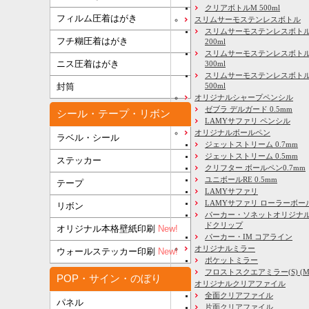
クリアボトルM 500ml
フィルム圧着はがき
スリムサーモステンレスボトル
スリムサーモステンレスボトル
フチ糊圧着はがき
200ml
スリムサーモステンレスボト
ニス圧着はがき
300ml
スリムサーモステンレスボトル
500ml
封筒
オリジナルシャープペンシル
ゼブラ デルガード 0.5mm
シール・テープ・リボン
LAMYサファリ ペンシル
オリジナルボールペン
ラベル・シール
ジェットストリーム 0.7mm
ジェットストリーム 0.5mm
ステッカー
クリフター ボールペン0.7mm
ユニボールRE 0.5mm
テープ
LAMYサファリ
LAMYサファリ ローラーボー
リボン
パーカー・ソネットオリジナル
ドクリップ
オリジナル本格壁紙印刷
New!
パーカー・IM コアライン
オリジナルミラー
ウォールステッカー印刷
New!
ポケットミラー
フロストスクエアミラー(S) (M) 
POP・サイン・のぼり
オリジナルクリアファイル
全面クリアファイル
パネル
片面クリアファイル