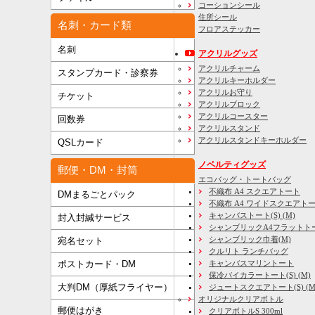
コーションシール
住所シール
名刺・カード類
フロアステッカー
名刺
アクリルグッズ
アクリルチャーム
スタンプカード・診察券
アクリルキーホルダー
アクリルお守り
チケット
アクリルブロック
アクリルコースター
回数券
アクリルスタンド
アクリルスタンドキーホルダー
QSLカード
ノベルティグッズ
郵便・DM・封筒
エコバッグ・トートバッグ
不織布 A4 スクエアトート
DMまるごとパック
不織布 A4 ワイドスクエアト
キャンバストート(S) (M)
封入封緘サービス
シャンブリックA4フラットト
シャンブリック巾着(M)
宛名セット
クルリト ランチバッグ
キャンバスマリントート
ポストカード・DM
保冷バイカラートート(S) (M)
大判DM（厚紙フライヤー）
ジュートスクエアトート(S) (M) 
オリジナルクリアボトル
郵便はがき
クリアボトルS 300ml