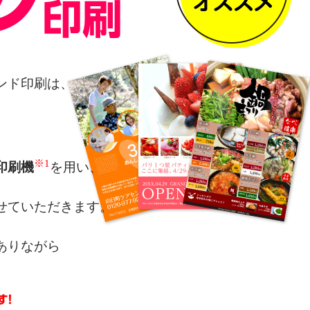
ンド印刷は、
※1
印刷機
を用い、
せていただきます。
ありながら
によるカラー表現を