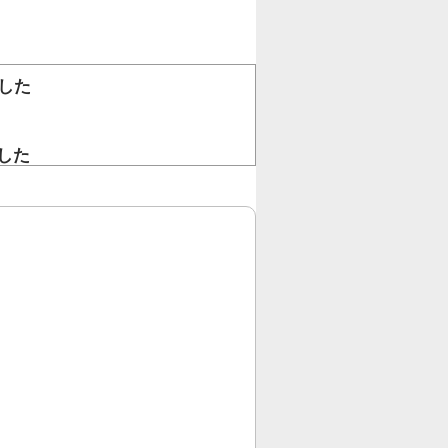
した
。
した
！