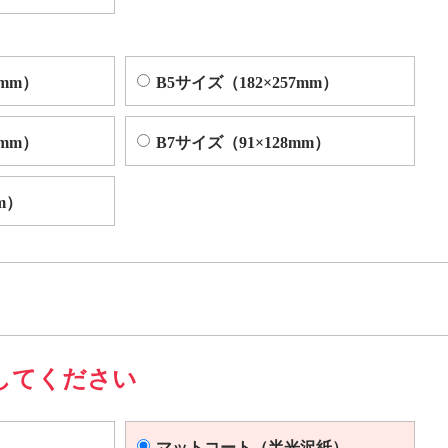
4mm）
B5サイズ（182×257mm）
2mm）
B7サイズ（91×128mm）
m）
してください
マットコート（半光沢紙）