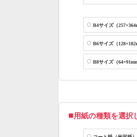
B4サイズ（257×36
B6サイズ（128×18
B8サイズ（64×91m
用紙の種類を選択
コート紙（光沢紙）