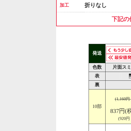
折りなし
加工
下記の
発送
色数
片面スミ
表
裏
(1,160
10部
837円(
(920円