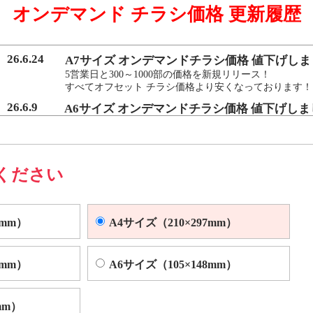
オンデマンド チラシ価格 更新履歴
マンド印刷機よりも
を実現いたしました。
26.6.24
A7サイズ オンデマンドチラシ価格 値下げしま
5営業日と300～1000部の価格を新規リリース！
すべてオフセット チラシ価格より安くなっております！
によくある色ムラや汚れを、発生する前に検出し自動的に修正する技術
26.6.9
A6サイズ オンデマンドチラシ価格 値下げしま
5営業日と300～1000部の価格を新規リリース！
すべてオフセット チラシ価格より安くなっております！
ください
0mm）
A4サイズ（210×297mm）
0mm）
A6サイズ（105×148mm）
mm）