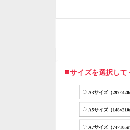
行うことで、従来のオンデ
オフセット印刷に近い品質
コピー機やレーザープリンター等
サイズを選択して
A3サイズ（297×42
A5サイズ（148×21
A7サイズ（74×105