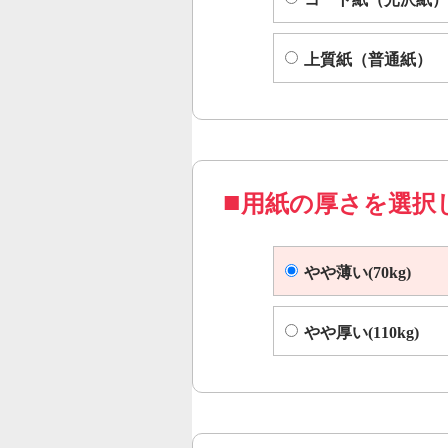
上質紙（普通紙）
用紙の厚さを選択
やや薄い(70kg)
やや厚い(110kg)