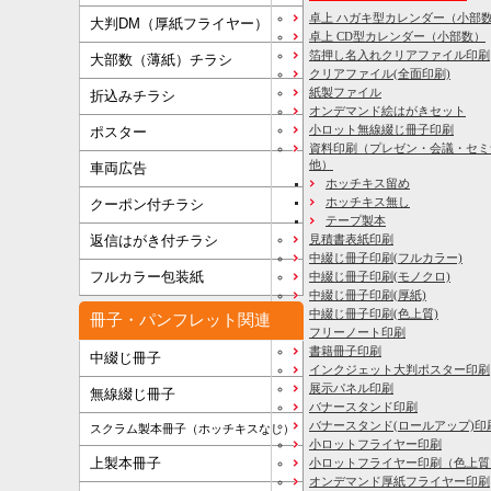
卓上 ハガキ型カレンダー（小部
大判DM（厚紙フライヤー）
卓上 CD型カレンダー（小部数）
箔押し名入れクリアファイル印刷
大部数（薄紙）チラシ
クリアファイル(全面印刷)
紙製ファイル
折込みチラシ
オンデマンド絵はがきセット
小ロット無線綴じ冊子印刷
ポスター
資料印刷
（プレゼン・会議・セミ
他）
車両広告
ホッチキス留め
ホッチキス無し
クーポン付チラシ
テープ製本
見積書表紙印刷
返信はがき付チラシ
中綴じ冊子印刷(フルカラー)
フルカラー包装紙
中綴じ冊子印刷(モノクロ)
中綴じ冊子印刷(厚紙)
中綴じ冊子印刷(色上質)
冊子・パンフレット関連
フリーノート印刷
書籍冊子印刷
中綴じ冊子
インクジェット大判ポスター印刷
展示パネル印刷
無線綴じ冊子
バナースタンド印刷
バナースタンド(ロールアップ)印
スクラム製本冊子（ホッチキスなし）
小ロットフライヤー印刷
上製本冊子
小ロットフライヤー印刷（色上質
オンデマンド厚紙フライヤー印刷