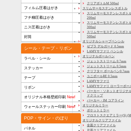
クリアボトルM 500ml
フィルム圧着はがき
スリムサーモステンレスボトル
スリムサーモステンレスボトル
フチ糊圧着はがき
200ml
スリムサーモステンレスボト
ニス圧着はがき
300ml
スリムサーモステンレスボトル
500ml
封筒
オリジナルシャープペンシル
ゼブラ デルガード 0.5mm
シール・テープ・リボン
LAMYサファリ ペンシル
オリジナルボールペン
ラベル・シール
ジェットストリーム 0.7mm
ジェットストリーム 0.5mm
ステッカー
クリフター ボールペン0.7mm
ユニボールRE 0.5mm
テープ
LAMYサファリ
LAMYサファリ ローラーボー
リボン
パーカー・ソネットオリジナル
ドクリップ
オリジナル本格壁紙印刷
New!
パーカー・IM コアライン
オリジナルミラー
ウォールステッカー印刷
New!
ポケットミラー
フロストスクエアミラー(S) (M) 
POP・サイン・のぼり
オリジナルクリアファイル
全面クリアファイル
パネル
片面クリアファイル