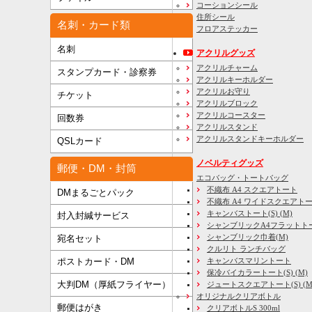
コーションシール
住所シール
名刺・カード類
フロアステッカー
名刺
アクリルグッズ
アクリルチャーム
スタンプカード・診察券
アクリルキーホルダー
アクリルお守り
チケット
アクリルブロック
アクリルコースター
回数券
アクリルスタンド
アクリルスタンドキーホルダー
QSLカード
ノベルティグッズ
郵便・DM・封筒
エコバッグ・トートバッグ
不織布 A4 スクエアトート
DMまるごとパック
不織布 A4 ワイドスクエアト
キャンバストート(S) (M)
封入封緘サービス
シャンブリックA4フラットト
シャンブリック巾着(M)
宛名セット
クルリト ランチバッグ
キャンバスマリントート
ポストカード・DM
保冷バイカラートート(S) (M)
大判DM（厚紙フライヤー）
ジュートスクエアトート(S) (M) 
オリジナルクリアボトル
郵便はがき
クリアボトルS 300ml