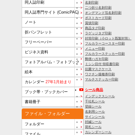
同人誌印刷
名刺印刷
二つ折り名刺印刷
同人誌専門サイト (ComicPAC)
オンデマンド箔名刺印刷
ポストカード印刷
ノート
賞状印刷
商品タグ印刷
折パンフレット
ラゲッジタグ印刷
封筒印刷
（小ロット既製封筒）
フリーペーパー
フルカラーコースター印刷
メニュー印刷
ビジネス資料
フルカラーステッカー印刷
郵便ハガキ印刷
フォトアルバム・フォトブック
ミシン目付 領収書印刷
抗菌マスクケース
絵本
ワクチン接種券印刷
マルチステッカー印刷
カレンダー
27年1月始まり
シール商品
ブック帯・ブックカバー
インデックスシール
千社札シール
書籍冊子
登録シール
名刺用シール
ファイル・フォルダー
サインシール
封緘シール
フォルダー
荷札シール
カレンダーシール
ファイル