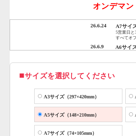
オンデマン
行うことで、従来のオンデマンド印刷機より
オフセット印刷に近い品質を実現いたしまし
26.6.24
A7サイ
5営業日と
すべてオ
コピー機やレーザープリンター等によくある色ムラや汚れ
26.6.9
A6サイ
5営業日と
すべてオフ
サイズを選択してください
A3サイズ（297×420mm）
A5サイズ（148×210mm）
A7サイズ（74×105mm）