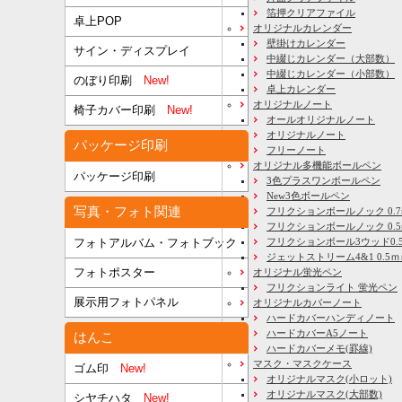
箔押クリアファイル
卓上POP
オリジナルカレンダー
壁掛けカレンダー
サイン・ディスプレイ
中綴じカレンダー（大部数）
中綴じカレンダー（小部数）
のぼり印刷
New!
卓上カレンダー
オリジナルノート
椅子カバー印刷
New!
オールオリジナルノート
オリジナルノート
パッケージ印刷
フリーノート
オリジナル多機能ボールペン
パッケージ印刷
3色プラスワンボールペン
New3色ボールペン
写真・フォト関連
フリクションボールノック 0.7
フリクションボールノック 0.5
フリクションボール3ウッド0.
フォトアルバム・フォトブック
ジェットストリーム4&1 0.5
フォトポスター
オリジナル蛍光ペン
フリクションライト 蛍光ペン
展示用フォトパネル
オリジナルカバーノート
ハードカバーハンディノート
ハードカバーA5ノート
はんこ
ハードカバーメモ(罫線)
マスク・マスクケース
ゴム印
New!
オリジナルマスク(小ロット)
オリジナルマスク(大部数)
シヤチハタ
New!