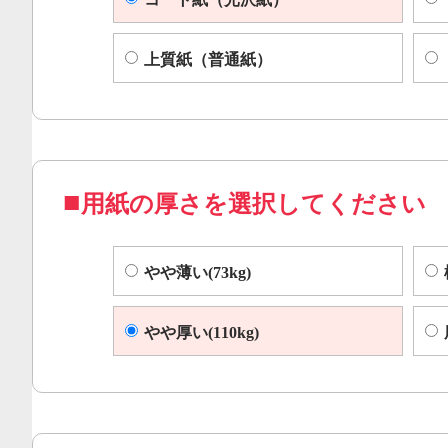
上質紙（普通紙）
用紙の厚さを選択してください
やや薄い(73kg)
やや厚い(110kg)