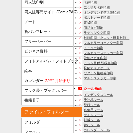
同人誌印刷
名刺印刷
二つ折り名刺印刷
同人誌専門サイト (ComicPAC)
オンデマンド箔名刺印刷
ポストカード印刷
ノート
賞状印刷
商品タグ印刷
折パンフレット
ラゲッジタグ印刷
封筒印刷
（小ロット既製封筒）
フリーペーパー
フルカラーコースター印刷
メニュー印刷
ビジネス資料
フルカラーステッカー印刷
郵便ハガキ印刷
フォトアルバム・フォトブック
ミシン目付 領収書印刷
抗菌マスクケース
絵本
ワクチン接種券印刷
マルチステッカー印刷
カレンダー
27年1月始まり
シール商品
ブック帯・ブックカバー
インデックスシール
千社札シール
書籍冊子
登録シール
名刺用シール
ファイル・フォルダー
サインシール
封緘シール
フォルダー
荷札シール
カレンダーシール
ファイル