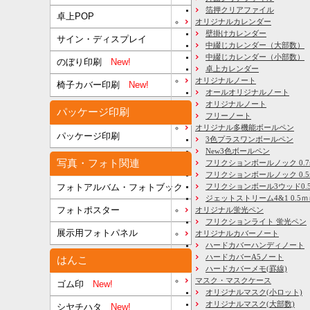
箔押クリアファイル
卓上POP
オリジナルカレンダー
壁掛けカレンダー
サイン・ディスプレイ
中綴じカレンダー（大部数）
中綴じカレンダー（小部数）
のぼり印刷
New!
卓上カレンダー
オリジナルノート
椅子カバー印刷
New!
オールオリジナルノート
オリジナルノート
パッケージ印刷
フリーノート
オリジナル多機能ボールペン
パッケージ印刷
3色プラスワンボールペン
New3色ボールペン
写真・フォト関連
フリクションボールノック 0.7
フリクションボールノック 0.5
フリクションボール3ウッド0.
フォトアルバム・フォトブック
ジェットストリーム4&1 0.5
フォトポスター
オリジナル蛍光ペン
フリクションライト 蛍光ペン
展示用フォトパネル
オリジナルカバーノート
ハードカバーハンディノート
ハードカバーA5ノート
はんこ
ハードカバーメモ(罫線)
マスク・マスクケース
ゴム印
New!
オリジナルマスク(小ロット)
オリジナルマスク(大部数)
シヤチハタ
New!