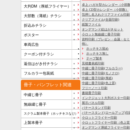
卓上 ハガキ型カレンダー（小部
大判DM（厚紙フライヤー）
卓上 CD型カレンダー（小部数）
箔押し名入れクリアファイル印刷
大部数（薄紙）チラシ
クリアファイル(全面印刷)
紙製ファイル
折込みチラシ
オンデマンド絵はがきセット
小ロット無線綴じ冊子印刷
ポスター
資料印刷
（プレゼン・会議・セミ
他）
車両広告
ホッチキス留め
ホッチキス無し
クーポン付チラシ
テープ製本
見積書表紙印刷
返信はがき付チラシ
中綴じ冊子印刷(フルカラー)
フルカラー包装紙
中綴じ冊子印刷(モノクロ)
中綴じ冊子印刷(厚紙)
中綴じ冊子印刷(色上質)
冊子・パンフレット関連
フリーノート印刷
書籍冊子印刷
中綴じ冊子
インクジェット大判ポスター印刷
展示パネル印刷
無線綴じ冊子
バナースタンド印刷
バナースタンド(ロールアップ)印
スクラム製本冊子（ホッチキスなし）
小ロットフライヤー印刷
上製本冊子
小ロットフライヤー印刷（色上質
オンデマンド厚紙フライヤー印刷