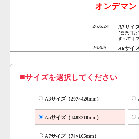
オンデマン
行うことで、従来のオンデマンド印刷機より
オフセット印刷に近い品質を実現いたしまし
26.6.24
A7サイ
5営業日と
すべてオ
コピー機やレーザープリンター等によくある色ムラや汚れ
26.6.9
A6サイ
5営業日と
すべてオフ
サイズを選択してください
A3サイズ（297×420mm）
A5サイズ（148×210mm）
A7サイズ（74×105mm）