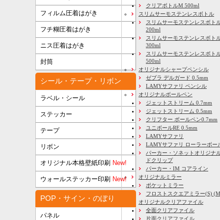
クリアボトルM 500ml
フィルム圧着はがき
スリムサーモステンレスボトル
スリムサーモステンレスボトル
フチ糊圧着はがき
200ml
スリムサーモステンレスボト
ニス圧着はがき
300ml
スリムサーモステンレスボトル
500ml
封筒
オリジナルシャープペンシル
ゼブラ デルガード 0.5mm
シール・テープ・リボン
LAMYサファリ ペンシル
オリジナルボールペン
ラベル・シール
ジェットストリーム 0.7mm
ジェットストリーム 0.5mm
ステッカー
クリフター ボールペン0.7mm
ユニボールRE 0.5mm
テープ
LAMYサファリ
LAMYサファリ ローラーボー
リボン
パーカー・ソネットオリジナル
ドクリップ
オリジナル本格壁紙印刷
New!
パーカー・IM コアライン
オリジナルミラー
ウォールステッカー印刷
New!
ポケットミラー
フロストスクエアミラー(S) (M) 
POP・サイン・のぼり
オリジナルクリアファイル
全面クリアファイル
パネル
片面クリアファイル