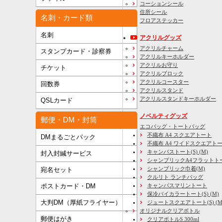
コーションシール
住所シール
名刺・カード類
フロアステッカー
名刺
アクリルグッズ
アクリルチャーム
スタンプカード・診察券
アクリルキーホルダー
アクリルお守り
チケット
アクリルブロック
アクリルコースター
回数券
アクリルスタンド
アクリルスタンドキーホルダー
QSLカード
ノベルティグッズ
郵便・DM・封筒
エコバッグ・トートバッグ
不織布 A4 スクエアトート
DMまるごとパック
不織布 A4 ワイドスクエアト
キャンバストート(S) (M)
封入封緘サービス
シャンブリックA4フラットト
シャンブリック巾着(M)
宛名セット
クルリト ランチバッグ
キャンバスマリントート
ポストカード・DM
保冷バイカラートート(S) (M)
大判DM（厚紙フライヤー）
ジュートスクエアトート(S) (M) 
オリジナルクリアボトル
郵便はがき
クリアボトルS 300ml