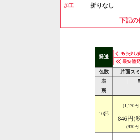
折りなし
加工
下記の
発送
色数
片面スミ
表
裏
(1,170
10部
846円(
(930円