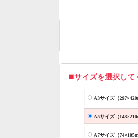
行うことで、従来のオンデ
オフセット印刷に近い品質
コピー機やレーザープリンター等
サイズを選択して
A3サイズ（297×42
A5サイズ（148×21
A7サイズ（74×105