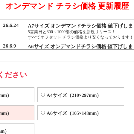
オンデマンド チラシ価格 更新履歴
マンド印刷機よりも
を実現いたしました。
26.6.24
A7サイズ オンデマンドチラシ価格 値下げしま
5営業日と300～1000部の価格を新規リリース！
すべてオフセット チラシ価格より安くなっております！
によくある色ムラや汚れを、発生する前に検出し自動的に修正する技術
26.6.9
A6サイズ オンデマンドチラシ価格 値下げしま
5営業日と300～1000部の価格を新規リリース！
すべてオフセット チラシ価格より安くなっております！
ください
0mm）
A4サイズ（210×297mm）
0mm）
A6サイズ（105×148mm）
mm）