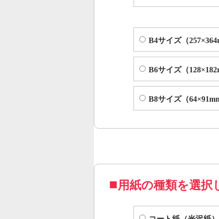
B4サイズ（257×36
B6サイズ（128×18
B8サイズ（64×91m
用紙の種類を選択
コート紙（光沢紙）