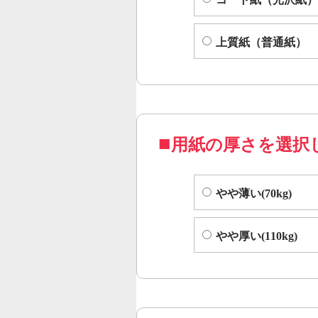
上質紙（普通紙）
用紙の厚さを選択
やや薄い(70kg)
やや厚い(110kg)