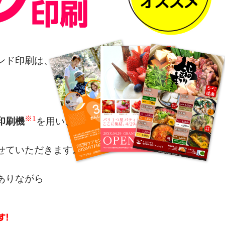
ンド印刷は、
※1
印刷機
を用い、
せていただきます。
ありながら
によるカラー表現を