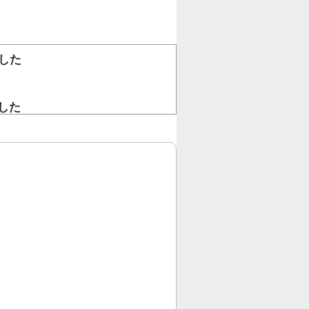
した
。
した
！