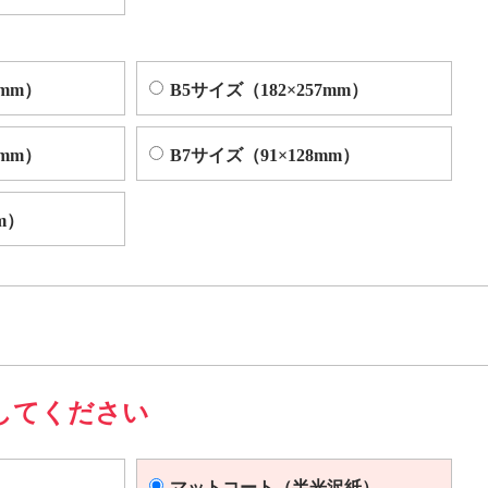
4mm）
B5サイズ（182×257mm）
2mm）
B7サイズ（91×128mm）
m）
してください
マットコート（半光沢紙）