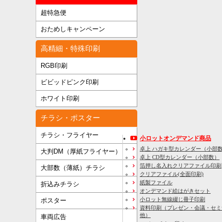
超特急便
おためしキャンペーン
高精細・特殊印刷
RGB印刷
ビビッドピンク印刷
ホワイト印刷
チラシ・ポスター
チラシ・フライヤー
小ロットオンデマンド商品
卓上 ハガキ型カレンダー（小部
大判DM（厚紙フライヤー）
卓上 CD型カレンダー（小部数）
箔押し名入れクリアファイル印刷
大部数（薄紙）チラシ
クリアファイル(全面印刷)
紙製ファイル
折込みチラシ
オンデマンド絵はがきセット
小ロット無線綴じ冊子印刷
ポスター
資料印刷
（プレゼン・会議・セミ
他）
車両広告