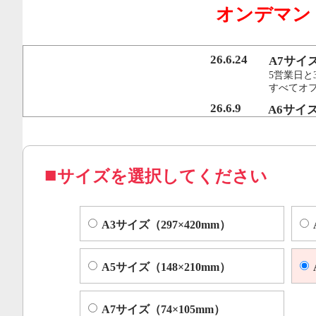
オンデマン
行うことで、従来のオンデマンド印刷機より
オフセット印刷に近い品質を実現いたしまし
26.6.24
A7サイ
5営業日と
すべてオ
コピー機やレーザープリンター等によくある色ムラや汚れ
26.6.9
A6サイ
5営業日と
すべてオフ
サイズを選択してください
A3サイズ（297×420mm）
A5サイズ（148×210mm）
A7サイズ（74×105mm）