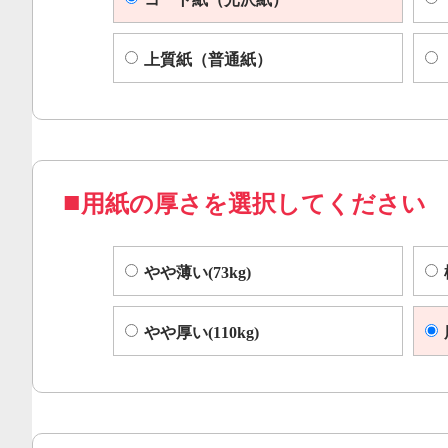
上質紙（普通紙）
用紙の厚さを選択してください
やや薄い(73kg)
やや厚い(110kg)