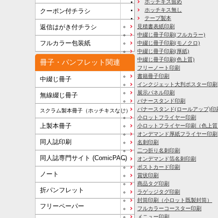
ホッチキス留め
ホッチキス無し
クーポン付チラシ
テープ製本
見積書表紙印刷
返信はがき付チラシ
中綴じ冊子印刷(フルカラー)
フルカラー包装紙
中綴じ冊子印刷(モノクロ)
中綴じ冊子印刷(厚紙)
中綴じ冊子印刷(色上質)
冊子・パンフレット関連
フリーノート印刷
書籍冊子印刷
中綴じ冊子
インクジェット大判ポスター印刷
展示パネル印刷
無線綴じ冊子
バナースタンド印刷
バナースタンド(ロールアップ)印
スクラム製本冊子（ホッチキスなし）
小ロットフライヤー印刷
上製本冊子
小ロットフライヤー印刷（色上質
オンデマンド厚紙フライヤー印刷
同人誌印刷
名刺印刷
二つ折り名刺印刷
同人誌専門サイト (ComicPAC)
オンデマンド箔名刺印刷
ポストカード印刷
ノート
賞状印刷
商品タグ印刷
折パンフレット
ラゲッジタグ印刷
封筒印刷
（小ロット既製封筒）
フリーペーパー
フルカラーコースター印刷
メニュー印刷