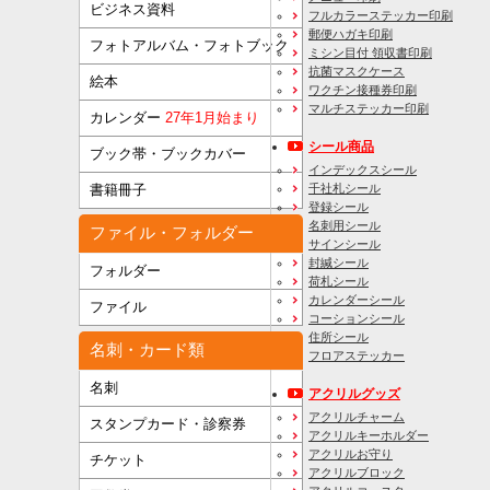
ビジネス資料
フルカラーステッカー印刷
郵便ハガキ印刷
フォトアルバム・フォトブック
ミシン目付 領収書印刷
抗菌マスクケース
絵本
ワクチン接種券印刷
マルチステッカー印刷
カレンダー
27年1月始まり
シール商品
ブック帯・ブックカバー
インデックスシール
千社札シール
書籍冊子
登録シール
名刺用シール
ファイル・フォルダー
サインシール
封緘シール
フォルダー
荷札シール
カレンダーシール
ファイル
コーションシール
住所シール
名刺・カード類
フロアステッカー
名刺
アクリルグッズ
アクリルチャーム
スタンプカード・診察券
アクリルキーホルダー
アクリルお守り
チケット
アクリルブロック