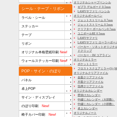
オリジナルシャープペンシル
ゼブラ デルガード 0.5mm
シール・テープ・リボン
LAMYサファリ ペンシル
オリジナルボールペン
ラベル・シール
ジェットストリーム 0.7mm
ジェットストリーム 0.5mm
ステッカー
クリフター ボールペン0.7mm
ユニボールRE 0.5mm
テープ
LAMYサファリ
LAMYサファリ ローラーボー
リボン
パーカー・ソネットオリジナル
ドクリップ
オリジナル本格壁紙印刷
New!
パーカー・IM コアライン
オリジナルミラー
ウォールステッカー印刷
New!
ポケットミラー
フロストスクエアミラー(S) (M) 
POP・サイン・のぼり
オリジナルクリアファイル
全面クリアファイル
パネル
片面クリアファイル
箔押クリアファイル
卓上POP
オリジナルカレンダー
壁掛けカレンダー
サイン・ディスプレイ
中綴じカレンダー（大部数）
中綴じカレンダー（小部数）
のぼり印刷
New!
卓上カレンダー
オリジナルノート
椅子カバー印刷
New!