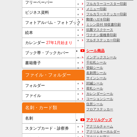
フリーペーパー
フルカラーコースター印刷
メニュー印刷
ビジネス資料
フルカラーステッカー印刷
郵便ハガキ印刷
フォトアルバム・フォトブック
ミシン目付 領収書印刷
抗菌マスクケース
絵本
ワクチン接種券印刷
マルチステッカー印刷
カレンダー
27年1月始まり
シール商品
ブック帯・ブックカバー
インデックスシール
千社札シール
書籍冊子
登録シール
名刺用シール
ファイル・フォルダー
サインシール
封緘シール
フォルダー
荷札シール
カレンダーシール
ファイル
コーションシール
住所シール
名刺・カード類
フロアステッカー
名刺
アクリルグッズ
アクリルチャーム
スタンプカード・診察券
アクリルキーホルダー
アクリルお守り