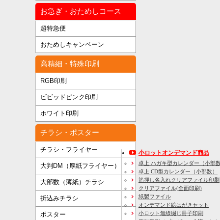
お急ぎ・おためしコース
超特急便
おためしキャンペーン
高精細・特殊印刷
RGB印刷
ビビッドピンク印刷
ホワイト印刷
チラシ・ポスター
チラシ・フライヤー
小ロットオンデマンド商品
卓上 ハガキ型カレンダー（小部
大判DM（厚紙フライヤー）
卓上 CD型カレンダー（小部数）
箔押し名入れクリアファイル印刷
大部数（薄紙）チラシ
クリアファイル(全面印刷)
紙製ファイル
折込みチラシ
オンデマンド絵はがきセット
小ロット無線綴じ冊子印刷
ポスター