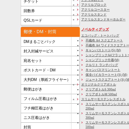
チケット
アクリルブロック
アクリルコースター
回数券
アクリルスタンド
アクリルスタンドキーホルダー
QSLカード
ノベルティグッズ
郵便・DM・封筒
エコバッグ・トートバッグ
不織布 A4 スクエアトート
DMまるごとパック
不織布 A4 ワイドスクエアト
キャンバストート(S) (M)
封入封緘サービス
シャンブリックA4フラットト
シャンブリック巾着(M)
宛名セット
クルリト ランチバッグ
キャンバスマリントート
ポストカード・DM
保冷バイカラートート(S) (M)
大判DM（厚紙フライヤー）
ジュートスクエアトート(S) (M) 
オリジナルクリアボトル
郵便はがき
クリアボトルS 300ml
クリアボトルM 500ml
フィルム圧着はがき
スリムサーモステンレスボトル
スリムサーモステンレスボトル
フチ糊圧着はがき
200ml
スリムサーモステンレスボト
ニス圧着はがき
300ml
スリムサーモステンレスボトル
500ml
封筒