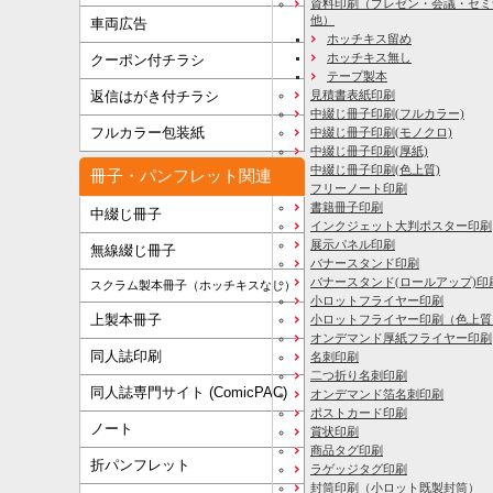
資料印刷
（プレゼン・会議・セミ
他）
車両広告
ホッチキス留め
ホッチキス無し
クーポン付チラシ
テープ製本
見積書表紙印刷
返信はがき付チラシ
中綴じ冊子印刷(フルカラー)
フルカラー包装紙
中綴じ冊子印刷(モノクロ)
中綴じ冊子印刷(厚紙)
中綴じ冊子印刷(色上質)
冊子・パンフレット関連
フリーノート印刷
書籍冊子印刷
中綴じ冊子
インクジェット大判ポスター印刷
展示パネル印刷
無線綴じ冊子
バナースタンド印刷
バナースタンド(ロールアップ)印
スクラム製本冊子（ホッチキスなし）
小ロットフライヤー印刷
上製本冊子
小ロットフライヤー印刷（色上質
オンデマンド厚紙フライヤー印刷
同人誌印刷
名刺印刷
二つ折り名刺印刷
同人誌専門サイト (ComicPAC)
オンデマンド箔名刺印刷
ポストカード印刷
ノート
賞状印刷
商品タグ印刷
折パンフレット
ラゲッジタグ印刷
封筒印刷
（小ロット既製封筒）