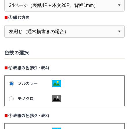
⑤
綴じ方向
色数の選択
⑥
表紙の色(表1・表4)
フルカラー
モノクロ
⑦
表紙の色(表2・表3)