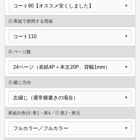
③ 表紙で使用する用紙
④
ページ数
⑤
綴じ方向
表紙の色(
⑥
表1・表4／
⑦
表2・表3)