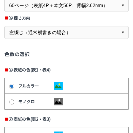
⑤
綴じ方向
色数の選択
⑥
表紙の色(表1・表4)
フルカラー
モノクロ
⑦
表紙の色(表2・表3)