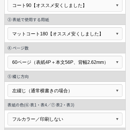
③ 表紙で使用する用紙
④
ページ数
⑤
綴じ方向
表紙の色(
⑥
表1・表4／
⑦
表2・表3)