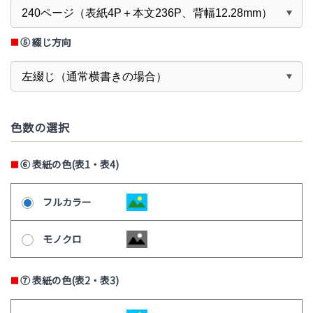
⑤
綴じ方向
色数の選択
⑥
表紙の色(表1・表4)
フルカラー
モノクロ
⑦
表紙の色(表2・表3)