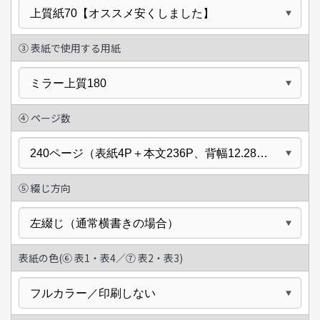
③ 表紙で使用する用紙
④
ページ数
⑤
綴じ方向
表紙の色(
⑥
表1・表4／
⑦
表2・表3)