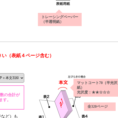
トレーシングペーパー
（半透明紙）
さい（表紙４ページ含む）
マットコート70（半光沢
紙）
光沢度：★★☆☆☆
ジ数の合計が
ます。
全320ページ
ジなど）も