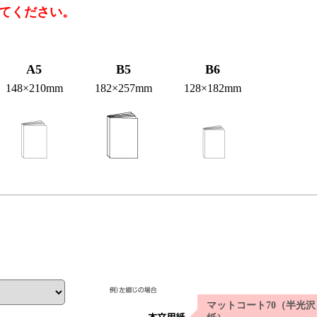
てください。
A5
B5
B6
148×210mm
182×257mm
128×182mm
。
マットコート70（半光沢