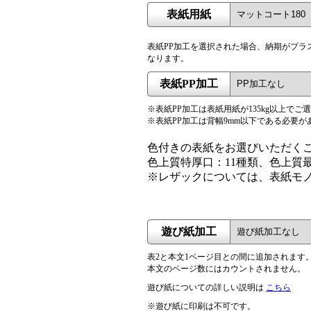
表紙用紙
表紙PP加工を選択された場合、納期がプラ
なります。
表紙PP加工
※表紙PP加工は表紙用紙が135kg以上でご
※表紙PP加工は背幅9mm以下である必要が
色付きの表紙をお選びいただく
色上質特厚口：11種類、色上質最
※レザックについては、表紙モ
遊び紙加工
表2と本文1ページ目との間に追加されます
本文のページ数にはカウントされません。
遊び紙についての詳しい説明は
こちら
※遊び紙に印刷は不可です。