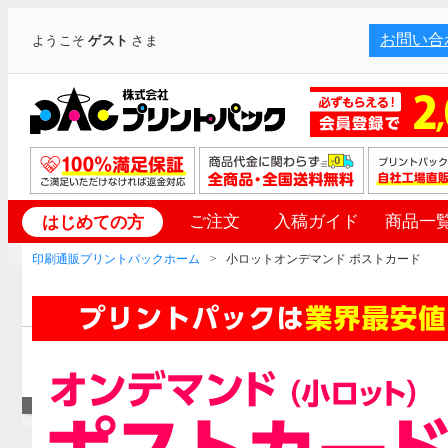
お問い合
ようこそ
ゲスト
さま
ご注文
入稿ガイド
商品一
はじめての方
印刷通販プリントパックホーム
小ロットオンデマンド ポストカード