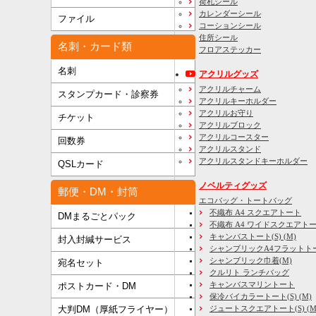
荷札シール
カレンダーシール
ファイル
コーションシール
住所シール
名刺・カード類
フロアステッカー
名刺
アクリルグッズ
アクリルチャーム
スタンプカード・診察券
アクリルキーホルダー
アクリルお守り
チケット
アクリルブロック
アクリルコースター
回数券
アクリルスタンド
アクリルスタンドキーホルダー
QSLカード
ノベルティグッズ
郵便・DM・封筒
エコバッグ・トートバッグ
不織布 A4 スクエアトート
DMまるごとパック
不織布 A4 ワイドスクエアト
キャンバストート(S) (M)
封入封緘サービス
シャンブリックA4フラットト
シャンブリック巾着(M)
宛名セット
クルリト ランチバッグ
キャンバスマリントート
ポストカード・DM
保冷バイカラートート(S) (M)
大判DM（厚紙フライヤー）
ジュートスクエアトート(S) (M) 