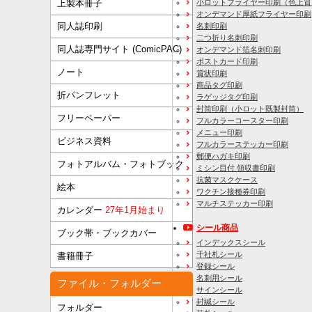
上製本冊子
小ロットフライヤー印刷（色上質
オンデマンド厚紙フライヤー印刷
同人誌印刷
名刺印刷
二つ折り名刺印刷
同人誌専門サイト (ComicPAC)
オンデマンド箔名刺印刷
ポストカード印刷
ノート
賞状印刷
商品タグ印刷
折パンフレット
ラゲッジタグ印刷
封筒印刷
（小ロット既製封筒）
フリーペーパー
フルカラーコースター印刷
メニュー印刷
ビジネス資料
フルカラーステッカー印刷
郵便ハガキ印刷
フォトアルバム・フォトブック
ミシン目付 領収書印刷
抗菌マスクケース
絵本
ワクチン接種券印刷
マルチステッカー印刷
カレンダー
27年1月始まり
シール商品
ブック帯・ブックカバー
インデックスシール
千社札シール
書籍冊子
登録シール
名刺用シール
ファイル・フォルダー
サインシール
封緘シール
フォルダー