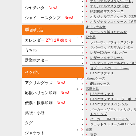
オリジナルマスク(小ロット)
オリジナルマスク(大部数)
シヤチハタ
New!
紙製抗菌マスクケース
オリジナルマスクケース（抗
シャイニースタンプ
New!
オリジナルマスクケース（通
オリジナル傘
季節商品
ベーシック折りたたみ傘
記念品
カレンダー
27年1月始まり
ラバーウッドフォトスタンド
ラバーウッド万年カレンダー
うちわ
レザーIDカードホルダー
レザーマルチフレーム
選挙ポスター
フリクションボール3ウッド0.
ゼブラ デルガード 0.5mm
その他
LAMYサファリ
iPhoneケース
アクリルグッズ
New!
iPhoneケース
高級文具
応援ハリセン印刷
New!
LAMYサファリ
LAMYサファリ ローラーボー
伝票・帳票印刷
New!
LAMYサファリ ペンシル
パーカー・ソネットオリジナル
薬袋・小袋
ドクリップ
パーカー・IM コアライン
タグ
ジェットストリーム4&1 0.5
薬袋
ジャケット
薬袋