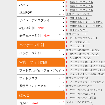
全面クリアファイル
パネル
片面クリアファイル
箔押クリアファイル
卓上POP
オリジナルカレンダー
壁掛けカレンダー
サイン・ディスプレイ
中綴じカレンダー（大部数）
中綴じカレンダー（小部数）
のぼり印刷
New!
卓上カレンダー
オリジナルノート
椅子カバー印刷
New!
オールオリジナルノート
オリジナルノート
パッケージ印刷
フリーノート
オリジナル多機能ボールペン
パッケージ印刷
3色プラスワンボールペン
New3色ボールペン
写真・フォト関連
フリクションボールノック 0.7
フリクションボールノック 0.5
フリクションボール3ウッド0.
フォトアルバム・フォトブック
ジェットストリーム4&1 0.5
フォトポスター
オリジナル蛍光ペン
フリクションライト 蛍光ペン
展示用フォトパネル
オリジナルカバーノート
ハードカバーハンディノート
ハードカバーA5ノート
はんこ
ハードカバーメモ(罫線)
マスク・マスクケース
ゴム印
New!