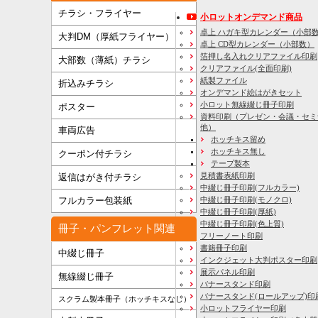
チラシ・フライヤー
小ロットオンデマンド商品
卓上 ハガキ型カレンダー（小部
大判DM（厚紙フライヤー）
卓上 CD型カレンダー（小部数）
箔押し名入れクリアファイル印刷
大部数（薄紙）チラシ
クリアファイル(全面印刷)
紙製ファイル
折込みチラシ
オンデマンド絵はがきセット
小ロット無線綴じ冊子印刷
ポスター
資料印刷
（プレゼン・会議・セミ
他）
車両広告
ホッチキス留め
ホッチキス無し
クーポン付チラシ
テープ製本
見積書表紙印刷
返信はがき付チラシ
中綴じ冊子印刷(フルカラー)
フルカラー包装紙
中綴じ冊子印刷(モノクロ)
中綴じ冊子印刷(厚紙)
中綴じ冊子印刷(色上質)
冊子・パンフレット関連
フリーノート印刷
書籍冊子印刷
中綴じ冊子
インクジェット大判ポスター印刷
展示パネル印刷
無線綴じ冊子
バナースタンド印刷
バナースタンド(ロールアップ)印
スクラム製本冊子（ホッチキスなし）
小ロットフライヤー印刷