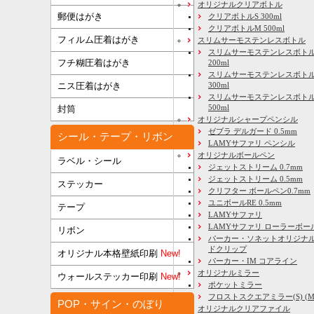
オリジナルクリアボトル
郵便はがき
クリアボトルS 300ml
クリアボトルM 500ml
フィルム圧着はがき
スリムサーモステンレスボトル
スリムサーモステンレスボトル
フチ糊圧着はがき
200ml
スリムサーモステンレスボト
ニス圧着はがき
300ml
スリムサーモステンレスボトル
500ml
封筒
オリジナルシャープペンシル
ゼブラ デルガード 0.5mm
シール・テープ・リボン
LAMYサファリ ペンシル
オリジナルボールペン
ラベル・シール
ジェットストリーム 0.7mm
ジェットストリーム 0.5mm
ステッカー
クリフター ボールペン0.7mm
ユニボールRE 0.5mm
テープ
LAMYサファリ
LAMYサファリ ローラーボー
リボン
パーカー・ソネットオリジナル
ドクリップ
オリジナル本格壁紙印刷
New!
パーカー・IM コアライン
オリジナルミラー
ウォールステッカー印刷
New!
ポケットミラー
フロストスクエアミラー(S) (M) 
POP・サイン・のぼり
オリジナルクリアファイル