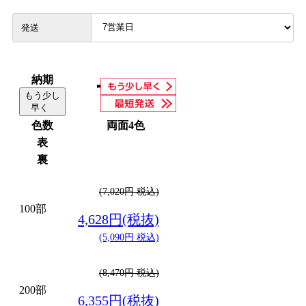
発送
納期
もう少し
早く
色数
両面4色
表
裏
(7,020円 税込)
100部
4,628円(税抜)
(5,090円 税込)
(8,470円 税込)
200部
6,355円(税抜)