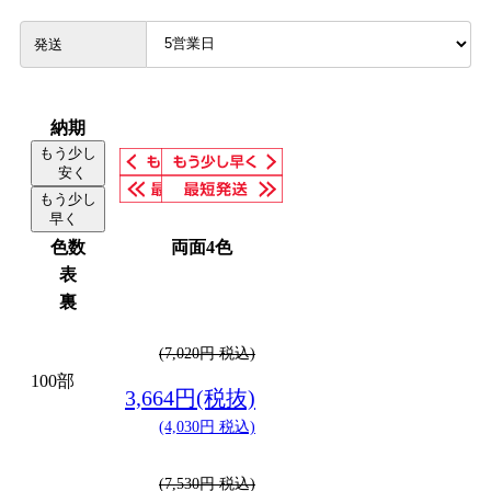
発送
納期
もう少し
安く
もう少し
早く
色数
両面4色
表
裏
(7,020円 税込)
100部
3,664円(税抜)
(4,030円 税込)
(7,530円 税込)