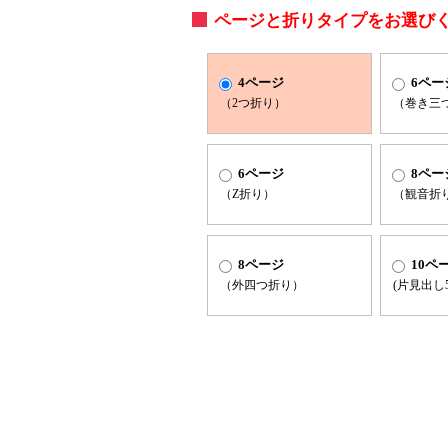
ページと折りタイプをお選び
4ページ
6ペー
（2つ折り）
（巻き三
6ページ
8ペー
（Z折り）
（観音折
8ページ
10ペ
（外四つ折り）
(片見出し