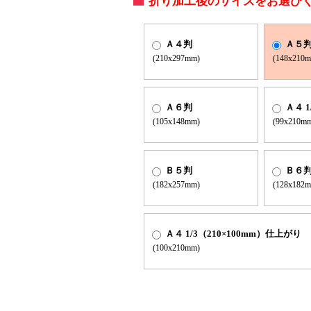
折り加工後のサイズをお選び
Ａ４判
Ａ５
(210x297mm)
(148x210
Ａ６判
Ａ４ 
(105x148mm)
(99x210m
Ｂ５判
Ｂ６
(182x257mm)
(128x182
Ａ４ 1/3（210×100mm）仕上がり
(100x210mm)