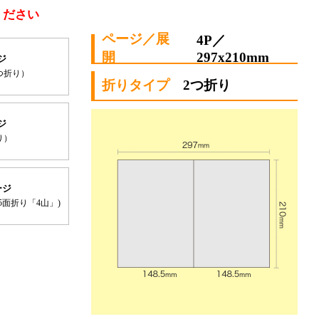
ください
4P／
297x210mm
ジ
つ折り）
2つ折り
ジ
り）
ージ
5面折り「4山」)