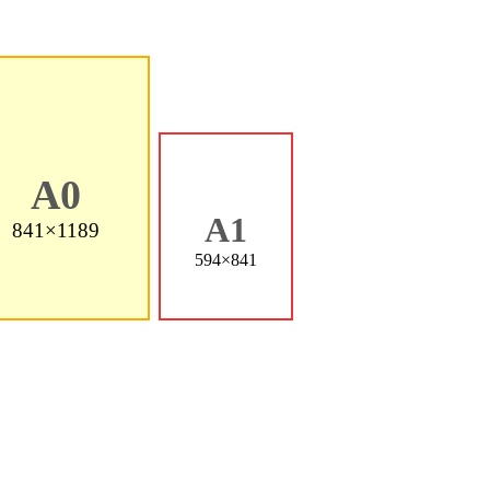
A0
A1
841×1189
594×841