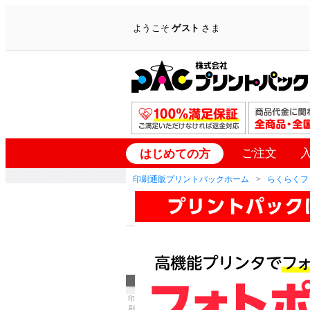
ようこそ
ゲスト
さま
ご注文
はじめての方
印刷通販プリントパックホーム
らくらくフ
印
刷