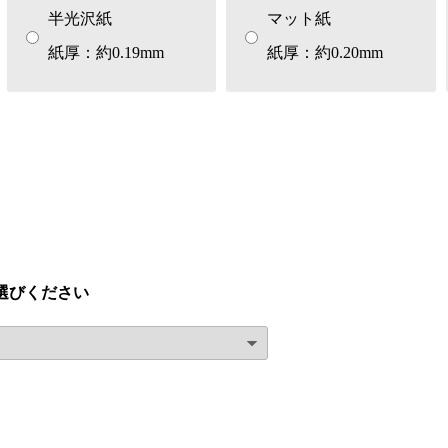
半光沢紙
マット紙
紙厚：約0.19mm
紙厚：約0.20mm
選びください