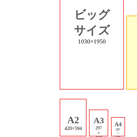
ビッグ
サイズ
1030×1950
A2
A3
A4
297
420×594
297
×
×
210