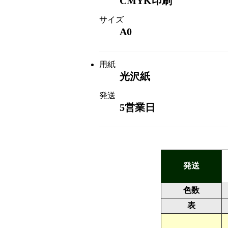
CMYK印刷
サイズ
A0
用紙
光沢紙
発送
5営業日
発送
色数
表