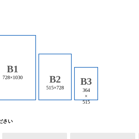
B1
B2
728×1030
B3
515×728
364
×
515
ださい