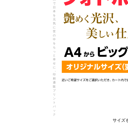
で
日
本
を
元
気
に
世
の
中
を
も
っ
と
幸
せ
に
-
印
刷
通
販
プ
リ
ン
ト
パ
ッ
ク
サイズ