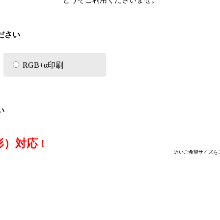
ださい
RGB+α印刷
い
）対応 !
近いご希望サイズを