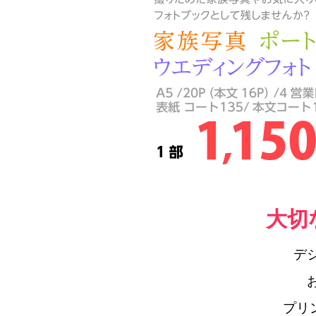
大切
デ
プリ