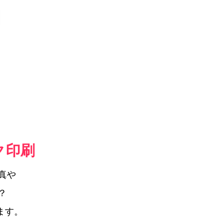
ク印刷
真や
？
ます。