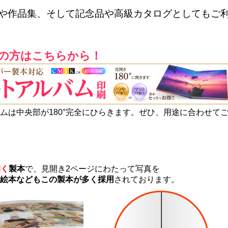
や作品集、そして記念品や高級カタログとしてもご
の方はこちらから！
ムは中央部が180°完全にひらきます。ぜひ、用途に合わせて
開く
製本
で、見開き2ページにわたって写真を
絵本などもこの製本が多く採用
されております。