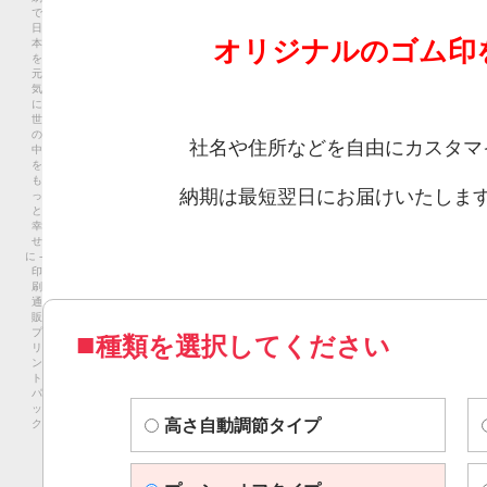
で
日
オリジナルのゴム印
本
を
元
気
に
世
の
社名や住所などを自由にカスタマ
中
を
も
納期は最短翌日にお届けいたしま
っ
と
幸
せ
に -
印
刷
通
販
プ
種類を選択してください
リ
ン
ト
パ
ッ
高さ自動調節タイプ
ク