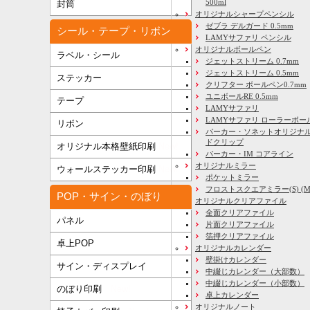
500ml
封筒
オリジナルシャープペンシル
ゼブラ デルガード 0.5mm
シール・テープ・リボン
LAMYサファリ ペンシル
オリジナルボールペン
ラベル・シール
ジェットストリーム 0.7mm
ジェットストリーム 0.5mm
ステッカー
クリフター ボールペン0.7mm
ユニボールRE 0.5mm
テープ
LAMYサファリ
LAMYサファリ ローラーボー
リボン
パーカー・ソネットオリジナル
ドクリップ
オリジナル本格壁紙印刷
New!
パーカー・IM コアライン
オリジナルミラー
ウォールステッカー印刷
New!
ポケットミラー
フロストスクエアミラー(S) (M) 
POP・サイン・のぼり
オリジナルクリアファイル
全面クリアファイル
パネル
片面クリアファイル
箔押クリアファイル
卓上POP
オリジナルカレンダー
壁掛けカレンダー
サイン・ディスプレイ
中綴じカレンダー（大部数）
中綴じカレンダー（小部数）
のぼり印刷
New!
卓上カレンダー
オリジナルノート