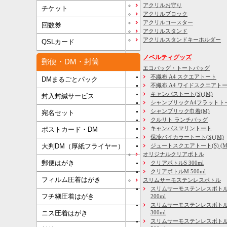
アクリルお守り
チケット
アクリルブロック
アクリルコースター
回数券
アクリルスタンド
アクリルスタンドキーホルダー
QSLカード
ノベルティグッズ
郵便・DM・封筒
エコバッグ・トートバッグ
不織布 A4 スクエアトート
DMまるごとパック
不織布 A4 ワイドスクエアト
キャンバストート(S) (M)
封入封緘サービス
シャンブリックA4フラットト
シャンブリック巾着(M)
宛名セット
クルリト ランチバッグ
キャンバスマリントート
ポストカード・DM
保冷バイカラートート(S) (M)
大判DM（厚紙フライヤー）
ジュートスクエアトート(S) (M) 
オリジナルクリアボトル
郵便はがき
クリアボトルS 300ml
クリアボトルM 500ml
フィルム圧着はがき
スリムサーモステンレスボトル
スリムサーモステンレスボトル
フチ糊圧着はがき
200ml
スリムサーモステンレスボト
ニス圧着はがき
300ml
スリムサーモステンレスボトル