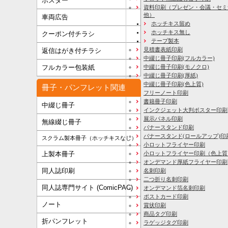
ポスター
資料印刷
（プレゼン・会議・セミ
他）
車両広告
ホッチキス留め
ホッチキス無し
クーポン付チラシ
テープ製本
見積書表紙印刷
返信はがき付チラシ
中綴じ冊子印刷(フルカラー)
フルカラー包装紙
中綴じ冊子印刷(モノクロ)
中綴じ冊子印刷(厚紙)
中綴じ冊子印刷(色上質)
冊子・パンフレット関連
フリーノート印刷
書籍冊子印刷
中綴じ冊子
インクジェット大判ポスター印刷
展示パネル印刷
無線綴じ冊子
バナースタンド印刷
バナースタンド(ロールアップ)印
スクラム製本冊子（ホッチキスなし）
小ロットフライヤー印刷
上製本冊子
小ロットフライヤー印刷（色上質
オンデマンド厚紙フライヤー印刷
同人誌印刷
名刺印刷
二つ折り名刺印刷
同人誌専門サイト (ComicPAC)
オンデマンド箔名刺印刷
ポストカード印刷
ノート
賞状印刷
商品タグ印刷
折パンフレット
ラゲッジタグ印刷