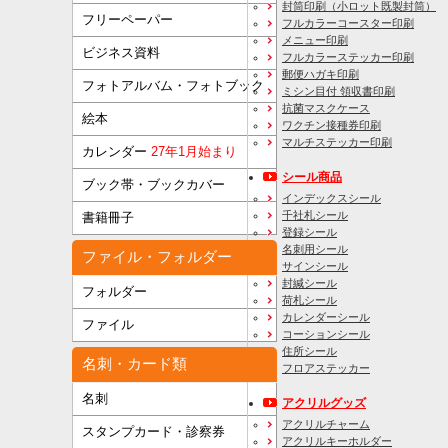
封筒印刷
（小ロット既製封筒）
フリーペーパー
フルカラーコースター印刷
メニュー印刷
ビジネス資料
フルカラーステッカー印刷
郵便ハガキ印刷
フォトアルバム・フォトブック
ミシン目付 領収書印刷
抗菌マスクケース
絵本
ワクチン接種券印刷
マルチステッカー印刷
カレンダー
27年1月始まり
シール商品
ブック帯・ブックカバー
インデックスシール
千社札シール
書籍冊子
登録シール
名刺用シール
ファイル・フォルダー
サインシール
封緘シール
フォルダー
荷札シール
カレンダーシール
ファイル
コーションシール
住所シール
名刺・カード類
フロアステッカー
名刺
アクリルグッズ
アクリルチャーム
スタンプカード・診察券
アクリルキーホルダー