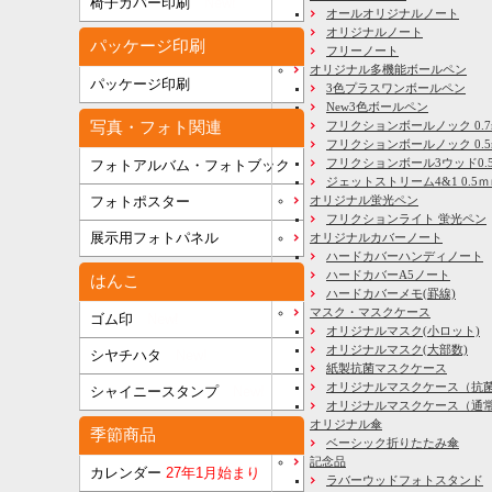
椅子カバー印刷
New!
オールオリジナルノート
オリジナルノート
パッケージ印刷
フリーノート
オリジナル多機能ボールペン
パッケージ印刷
3色プラスワンボールペン
New3色ボールペン
写真・フォト関連
フリクションボールノック 0.7
フリクションボールノック 0.5
フリクションボール3ウッド0.
フォトアルバム・フォトブック
ジェットストリーム4&1 0.5
フォトポスター
オリジナル蛍光ペン
フリクションライト 蛍光ペン
展示用フォトパネル
オリジナルカバーノート
ハードカバーハンディノート
ハードカバーA5ノート
はんこ
ハードカバーメモ(罫線)
マスク・マスクケース
ゴム印
New!
オリジナルマスク(小ロット)
オリジナルマスク(大部数)
シヤチハタ
New!
紙製抗菌マスクケース
オリジナルマスクケース（抗
シャイニースタンプ
New!
オリジナルマスクケース（通
オリジナル傘
季節商品
ベーシック折りたたみ傘
記念品
カレンダー
27年1月始まり
ラバーウッドフォトスタンド