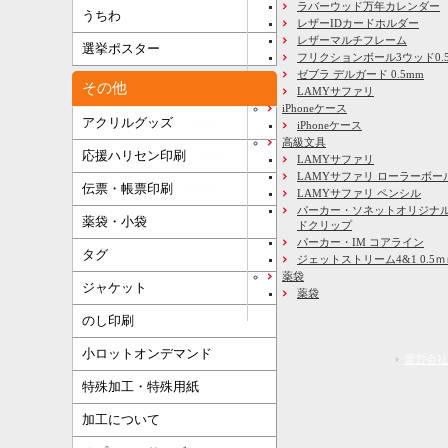
ラバーウッド万年カレンダー
うちわ
レザーIDカードホルダー
レザーマルチフレーム
選挙ポスター
フリクションボール3ウッド0.
ゼブラ デルガード 0.5mm
その他
LAMYサファリ
iPhoneケース
アクリルグッズ
New!
iPhoneケース
高級文具
応援ハリセン印刷
New!
LAMYサファリ
LAMYサファリ ローラーボー
伝票・帳票印刷
New!
LAMYサファリ ペンシル
パーカー・ソネットオリジナル
薬袋・小袋
ドクリップ
パーカー・IM コアライン
タグ
ジェットストリーム4&1 0.5
薬袋
ジャケット
薬袋
のし印刷
小ロットオンデマンド
運営会社
特殊加工・特殊用紙
加工について