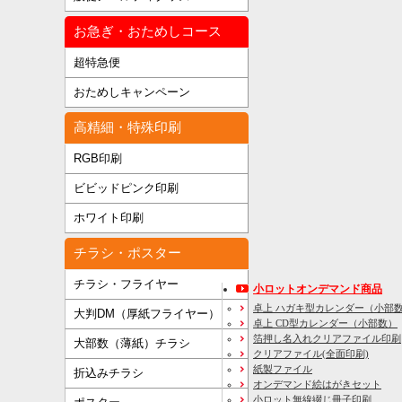
お急ぎ・おためしコース
超特急便
おためしキャンペーン
高精細・特殊印刷
RGB印刷
ビビッドピンク印刷
ホワイト印刷
チラシ・ポスター
チラシ・フライヤー
小ロットオンデマンド商品
卓上 ハガキ型カレンダー（小部
大判DM（厚紙フライヤー）
卓上 CD型カレンダー（小部数）
箔押し名入れクリアファイル印刷
大部数（薄紙）チラシ
クリアファイル(全面印刷)
紙製ファイル
折込みチラシ
オンデマンド絵はがきセット
小ロット無線綴じ冊子印刷