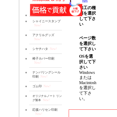
0mm
加工の種
類を選択
して下さ
シャイニースタンプ
い
New!
アクリルグッズ
ページ数
New!
を選択し
て下さい
シヤチハタ
New!
OSを選
椅子カバー印刷
択して下
New!
さい
Windows
ナンバリングシール
印刷
New!
または
Macintosh
ゴム印
New!
を選択し
て下さ
オリジナルノート リン
い。
New!
グ製本
応援ハリセン印刷
New!