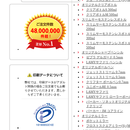
オリジナルクリアボトル
クリアボトルS 300ml
クリアボトルM 500ml
スリムサーモステンレスボトル
スリムサーモステンレスボトル
200ml
スリムサーモステンレスボト
300ml
スリムサーモステンレスボトル
500ml
オリジナルシャープペンシル
ゼブラ デルガード 0.5mm
LAMYサファリ ペンシル
オリジナルボールペン
ジェットストリーム 0.7mm
ジェットストリーム 0.5mm
クリフター ボールペン0.7mm
弊社では、印刷データがアダル
ト関係の場合ご注文後でもお断
ユニボールRE 0.5mm
りさせていただきます。悪しか
LAMYサファリ
らずご了承くださいませ。
LAMYサファリ ローラーボー
パーカー・ソネットオリジナル
ドクリップ
パーカー・IM コアライン
オリジナルミラー
ポケットミラー
フロストスクエアミラー(S) (M) 