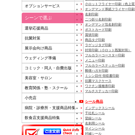
小ロットフライヤー印刷（色上質
オプションサービス
オンデマンド厚紙フライヤー印刷
名刺印刷
シーンで選ぶ
二つ折り名刺印刷
オンデマンド箔名刺印刷
選挙応援商品
ポストカード印刷
賞状印刷
抗菌対策
商品タグ印刷
ラゲッジタグ印刷
展示会向け商品
封筒印刷
（小ロット既製封筒）
フルカラーコースター印刷
ウェディング準備
メニュー印刷
フルカラーステッカー印刷
コミック・同人・自費出版
郵便ハガキ印刷
ミシン目付 領収書印刷
美容室・サロン
抗菌マスクケース
ワクチン接種券印刷
教育関係・塾・スクール
マルチステッカー印刷
小売店
シール商品
病院・診療所・支援商品特集
インデックスシール
千社札シール
飲食店支援商品特集
登録シール
名刺用シール
サインシール
封緘シール