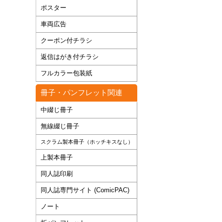
ポスター
車両広告
クーポン付チラシ
返信はがき付チラシ
フルカラー包装紙
冊子・パンフレット関連
中綴じ冊子
無線綴じ冊子
スクラム製本冊子（ホッチキスなし）
上製本冊子
同人誌印刷
同人誌専門サイト (ComicPAC)
ノート