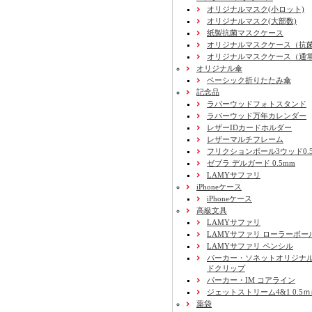
オリジナルマスク(小ロット)
オリジナルマスク(大部数)
紙製抗菌マスクケース
オリジナルマスクケース（抗
オリジナルマスクケース（通
オリジナル傘
ベーシック折りたたみ傘
記念品
ラバーウッドフォトスタンド
ラバーウッド万年カレンダー
レザーIDカードホルダー
レザーマルチフレーム
フリクションボール3ウッド0.
ゼブラ デルガード 0.5mm
LAMYサファリ
iPhoneケース
iPhoneケース
高級文具
LAMYサファリ
LAMYサファリ ローラーボー
LAMYサファリ ペンシル
パーカー・ソネットオリジナル
ドクリップ
パーカー・IM コアライン
ジェットストリーム4&1 0.5
薬袋