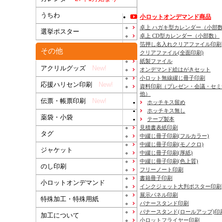
うちわ
小ロットオンデマンド商品
卓上 ハガキ型カレンダー（小部
選挙ポスター
卓上 CD型カレンダー（小部数）
箔押し名入れクリアファイル印刷
その他
クリアファイル(全面印刷)
紙製ファイル
アクリルグッズ
New!
オンデマンド絵はがきセット
小ロット無線綴じ冊子印刷
応援ハリセン印刷
New!
資料印刷
（プレゼン・会議・セミ
他）
伝票・帳票印刷
New!
ホッチキス留め
ホッチキス無し
薬袋・小袋
テープ製本
見積書表紙印刷
タグ
中綴じ冊子印刷(フルカラー)
中綴じ冊子印刷(モノクロ)
ジャケット
中綴じ冊子印刷(厚紙)
中綴じ冊子印刷(色上質)
のし印刷
フリーノート印刷
書籍冊子印刷
小ロットオンデマンド
インクジェット大判ポスター印刷
展示パネル印刷
特殊加工・特殊用紙
バナースタンド印刷
バナースタンド(ロールアップ)印
加工について
小ロットフライヤー印刷