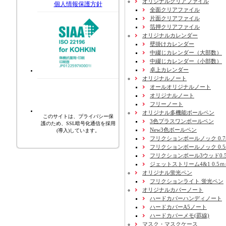
オリジナルクリアファイル
個人情報保護方針
全面クリアファイル
片面クリアファイル
箔押クリアファイル
オリジナルカレンダー
壁掛けカレンダー
中綴じカレンダー（大部数）
中綴じカレンダー（小部数）
卓上カレンダー
オリジナルノート
オールオリジナルノート
オリジナルノート
フリーノート
オリジナル多機能ボールペン
このサイトは、プライバシー保
3色プラスワンボールペン
護のため、SSL暗号化通信を採用
New3色ボールペン
(導入)しています。
フリクションボールノック 0.7
フリクションボールノック 0.5
フリクションボール3ウッド0.
ジェットストリーム4&1 0.5
オリジナル蛍光ペン
フリクションライト 蛍光ペン
オリジナルカバーノート
ハードカバーハンディノート
ハードカバーA5ノート
ハードカバーメモ(罫線)
マスク・マスクケース