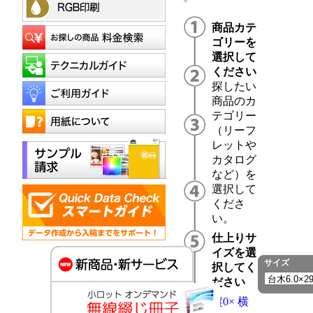
商品カテ
ゴリーを
選択して
ください
探したい
商品のカ
テゴリー
（リーフ
レットや
カタログ
など）を
選択して
くださ
い。
仕上りサ
イズを選
サイズ
択してく
ださい
縦0× 横