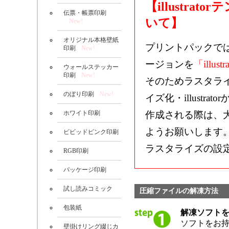
【illustr
伝票・帳票印刷
いて】
New!
オリジナル本格壁紙
プリントパックで
印刷
New!
ージョンを
「illustr
ウォールステッカー
印刷
New!
そのためラスタラ
のぼり印刷
New!
イズ化・illustrat
ホワイト印刷
作成される際は、
ようお願いします
ビビッドピンク印刷
ラスタライズの設
RGB印刷
パッケージ印刷
試し読みコミック
圧縮ファイルの解凍方法
包装紙
解凍ソフト
ソフトをお
壁掛けリング綴じカ