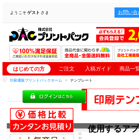
お問い合
ようこそ
ゲスト
さま
ご注文
入稿ガイド
商品一
はじめての方
印刷通販プリントパックホーム
テンプレート
使用するア
印
刷