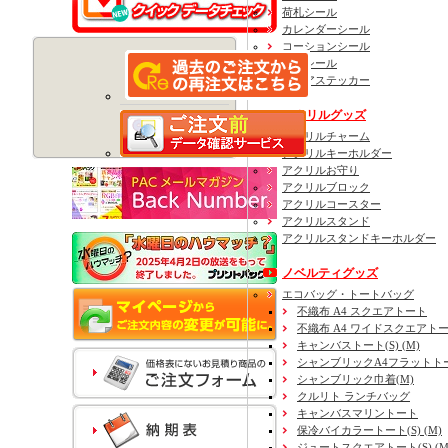
荷札シール
カレンダーシール
コーションシール
住所シール
フロアステッカー
アクリルグッズ
アクリルチャーム
アクリルキーホルダー
アクリルお守り
アクリルブロック
アクリルコースター
アクリルスタンド
アクリルスタンドキーホルダー
ノベルティグッズ
エコバッグ・トートバッグ
不織布 A4 スクエアトート
不織布 A4 ワイドスクエアト
キャンバストート(S) (M)
シャンブリックA4フラットト
シャンブリック巾着(M)
クルリト ランチバッグ
キャンバスマリントート
保冷バイカラートート(S) (M)
ジュートスクエアトート(S) (M) 