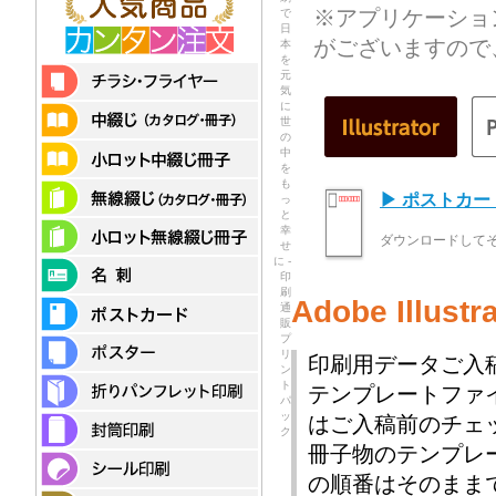
※アプリケーショ
で
日
がございますので
本
を
元
気
に
世
の
中
を
も
▶ ポストカ
っ
と
幸
ダウンロードして
せ
に -
印
刷
Adobe Illu
通
販
プ
リ
印刷用データご入
ン
ト
テンプレートファ
パ
ッ
はご入稿前のチェ
ク
冊子物のテンプレ
の順番はそのまま